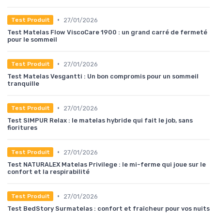
•
27/01/2026
Test Produit
Test Matelas Flow ViscoCare 1900 : un grand carré de fermeté
pour le sommeil
•
27/01/2026
Test Produit
Test Matelas Vesgantti : Un bon compromis pour un sommeil
tranquille
•
27/01/2026
Test Produit
Test SIMPUR Relax : le matelas hybride qui fait le job, sans
fioritures
•
27/01/2026
Test Produit
Test NATURALEX Matelas Privilege : le mi-ferme qui joue sur le
confort et la respirabilité
•
27/01/2026
Test Produit
Test BedStory Surmatelas : confort et fraîcheur pour vos nuits