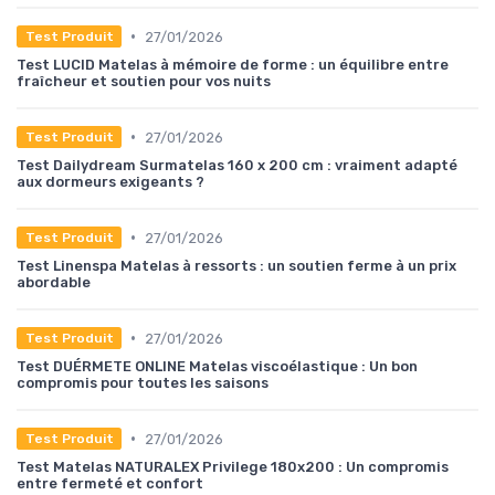
•
27/01/2026
Test Produit
Test LUCID Matelas à mémoire de forme : un équilibre entre
fraîcheur et soutien pour vos nuits
•
27/01/2026
Test Produit
Test Dailydream Surmatelas 160 x 200 cm : vraiment adapté
aux dormeurs exigeants ?
•
27/01/2026
Test Produit
Test Linenspa Matelas à ressorts : un soutien ferme à un prix
abordable
•
27/01/2026
Test Produit
Test DUÉRMETE ONLINE Matelas viscoélastique : Un bon
compromis pour toutes les saisons
•
27/01/2026
Test Produit
Test Matelas NATURALEX Privilege 180x200 : Un compromis
entre fermeté et confort