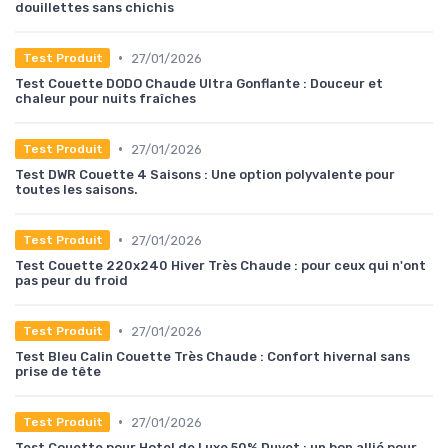
douillettes sans chichis
•
27/01/2026
Test Produit
Test Couette DODO Chaude Ultra Gonflante : Douceur et
chaleur pour nuits fraîches
•
27/01/2026
Test Produit
Test DWR Couette 4 Saisons : Une option polyvalente pour
toutes les saisons.
•
27/01/2026
Test Produit
Test Couette 220x240 Hiver Très Chaude : pour ceux qui n'ont
pas peur du froid
•
27/01/2026
Test Produit
Test Bleu Calin Couette Très Chaude : Confort hivernal sans
prise de tête
•
27/01/2026
Test Produit
Test Couette pour Hotel de Luxe 50% Duvet : un bon allié pour