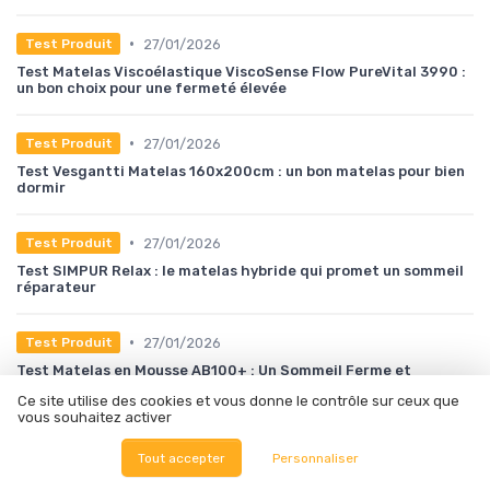
•
27/01/2026
Test Produit
Test Matelas Viscoélastique ViscoSense Flow PureVital 3990 :
un bon choix pour une fermeté élevée
•
27/01/2026
Test Produit
Test Vesgantti Matelas 160x200cm : un bon matelas pour bien
dormir
•
27/01/2026
Test Produit
Test SIMPUR Relax : le matelas hybride qui promet un sommeil
réparateur
•
27/01/2026
Test Produit
Test Matelas en Mousse AB100+ : Un Sommeil Ferme et
Accessible
Ce site utilise des cookies et vous donne le contrôle sur ceux que
vous souhaitez activer
•
27/01/2026
Test Produit
Tout accepter
Personnaliser
Test NATURALEX - Matelas PerfectSleep : Le confort sans
chichis