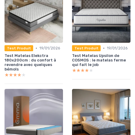
•
•
19/01/2026
19/01/2026
Test Produit
Test Produit
Test Matelas Elekctra
Test Matelas Upsilon de
180x200cm : du confort à
COSMOS : le matelas ferme
revendre avec quelques
qui fait le job
bémols
★★★★★
★★★★★
★★★★★
★★★★★