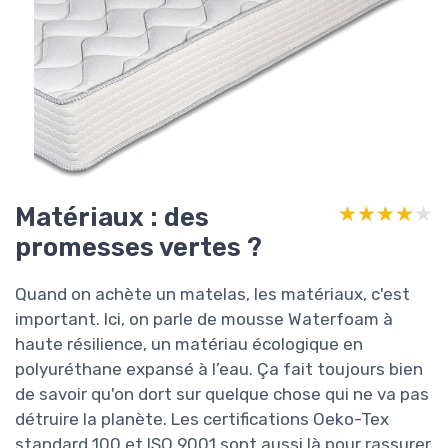
Matériaux : des
★★★★★
★★★★★
promesses vertes ?
Quand on achète un matelas, les matériaux, c'est
important. Ici, on parle de mousse Waterfoam à
haute résilience, un matériau écologique en
polyuréthane expansé à l’eau. Ça fait toujours bien
de savoir qu'on dort sur quelque chose qui ne va pas
détruire la planète. Les certifications Oeko-Tex
standard 100 et ISO 9001 sont aussi là pour rassurer