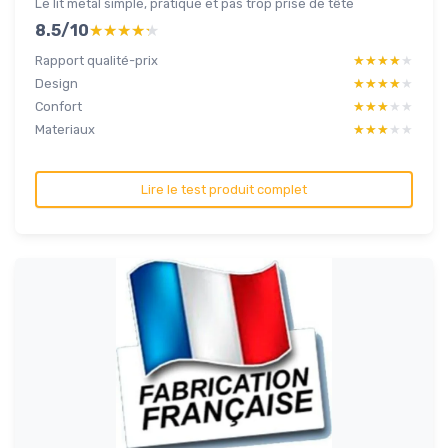
Le lit metal simple, pratique et pas trop prise de tête
8.5/10
★★★★★
★★★★★
Rapport qualité-prix
★★★★★
★★★★★
Design
★★★★★
★★★★★
Confort
★★★★★
★★★★★
Materiaux
★★★★★
★★★★★
Lire le test produit complet