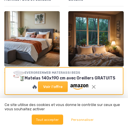
•
•
Avis de consommateurs
01/08/2026
Matelas en latex
01/08/2026
EVERGREENWEB MATERASSI BEDS
Matelas 140x190 cm avec Oreillers GRATUITS
Ce qu’il faut savoir sur les
Que penser du matelas latex
avis concernant les matelas
Kipli ? Mon avis détaillé
🔥
Voir l'offre
Bultex
Ce site utilise des cookies et vous donne le contrôle sur ceux que
vous souhaitez activer
Tout accepter
Personnaliser