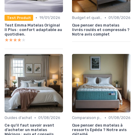
•
•
19/01/2026
Budget et qualité
01/08/2026
Test Produit
Test Emma Matelas Original
Que penser des matelas
II Plus : confort adaptable au
livrés roulés et compressés ?
quotidien.
Notre avis complet
★★★★★
★★★★★
•
•
Guides d'achat
01/08/2026
Comparaison par marque
01/08/2026
Ce qu’il faut savoir avant
Que penser des matelas à
d’acheter un matelas
ressorts Epéda ? Notre avis
Mérinos : avis et conseils
détaillé