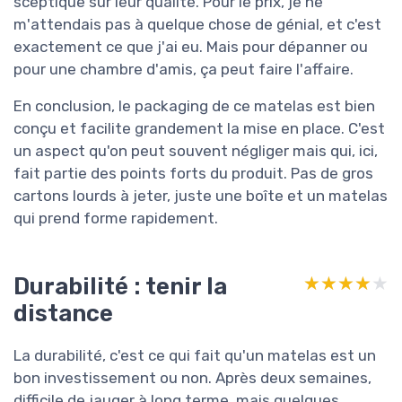
sceptique sur leur qualité. Pour le prix, je ne
m'attendais pas à quelque chose de génial, et c'est
exactement ce que j'ai eu. Mais pour dépanner ou
pour une chambre d'amis, ça peut faire l'affaire.
En conclusion, le packaging de ce matelas est bien
conçu et facilite grandement la mise en place. C'est
un aspect qu'on peut souvent négliger mais qui, ici,
fait partie des points forts du produit. Pas de gros
cartons lourds à jeter, juste une boîte et un matelas
qui prend forme rapidement.
Durabilité : tenir la
★★★★★
★★★★★
distance
La durabilité, c'est ce qui fait qu'un matelas est un
bon investissement ou non. Après deux semaines,
difficile de jauger à long terme, mais quelques