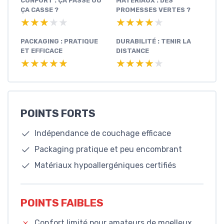
CONFORT : ÇA PASSE OU
MATÉRIAUX : DES
ÇA CASSE ?
PROMESSES VERTES ?
★★★★★
★★★★★
★★★★★
★★★★★
PACKAGING : PRATIQUE
DURABILITÉ : TENIR LA
ET EFFICACE
DISTANCE
★★★★★
★★★★★
★★★★★
★★★★★
POINTS FORTS
Indépendance de couchage efficace
Packaging pratique et peu encombrant
Matériaux hypoallergéniques certifiés
POINTS FAIBLES
Confort limité pour amateurs de moelleux