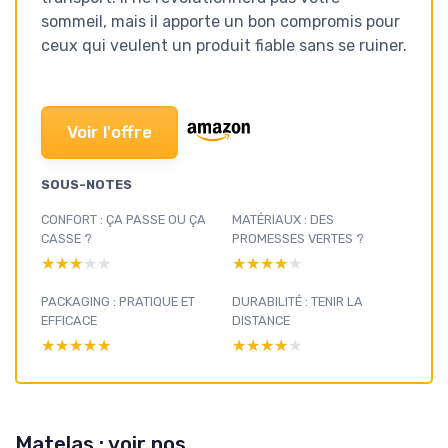
sommeil, mais il apporte un bon compromis pour
ceux qui veulent un produit fiable sans se ruiner.
Voir l'offre
SOUS-NOTES
CONFORT : ÇA PASSE OU ÇA
MATÉRIAUX : DES
CASSE ?
PROMESSES VERTES ?
★★★★★
★★★★★
★★★★★
★★★★★
PACKAGING : PRATIQUE ET
DURABILITÉ : TENIR LA
EFFICACE
DISTANCE
★★★★★
★★★★★
★★★★★
★★★★★
Matelas : voir nos