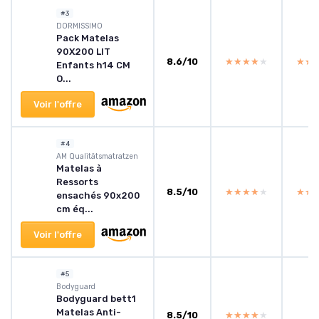
#3
‎DORMISSIMO
Pack Matelas
90X200 LIT
8.6/10
★★★★★
★★★★★
★★
★★
Enfants h14 CM
O...
Voir l'offre
#4
‎AM Qualitätsmatratzen
Matelas à
Ressorts
8.5/10
★★★★★
★★★★★
★★
★★
ensachés 90x200
cm éq...
Voir l'offre
#5
Bodyguard
Bodyguard bett1
Matelas Anti-
8.5/10
★★★★★
★★★★★