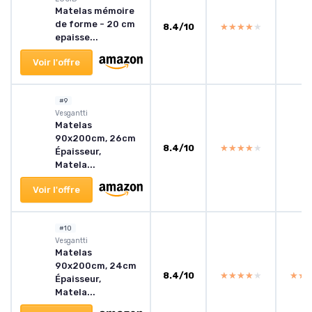
Matelas mémoire
de forme - 20 cm
8.4/10
★★★★★
★★★★★
epaisse...
Voir l'offre
#9
Vesgantti
Matelas
90x200cm, 26cm
8.4/10
★★★★★
★★★★★
Épaisseur,
Matela...
Voir l'offre
#10
‎Vesgantti
Matelas
90x200cm, 24cm
8.4/10
★★★★★
★★★★★
★★
★★
Épaisseur,
Matela...