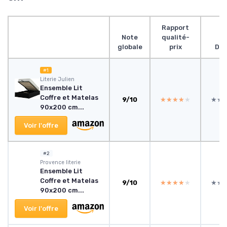
Rapport
Note
qualité-
globale
prix
Des
#1
Literie Julien
Ensemble Lit
Coffre et Matelas
9/10
★★★★★
★★★★★
★★
★★
90x200 cm...
Voir l'offre
#2
Provence literie
Ensemble Lit
Coffre et Matelas
9/10
★★★★★
★★★★★
★★
★★
90x200 cm...
Voir l'offre