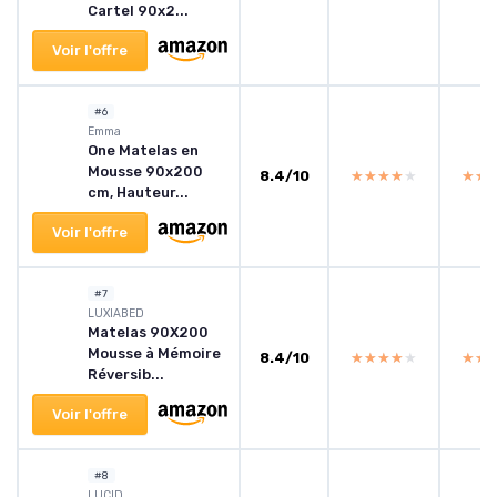
Cartel 90x2...
Voir l'offre
#6
Emma
One Matelas en
Mousse 90x200
8.4/10
★★★★★
★★★★★
★★
★★
cm, Hauteur...
Voir l'offre
#7
‎LUXIABED
Matelas 90X200
Mousse à Mémoire
8.4/10
★★★★★
★★★★★
★★
★★
Réversib...
Voir l'offre
#8
LUCID