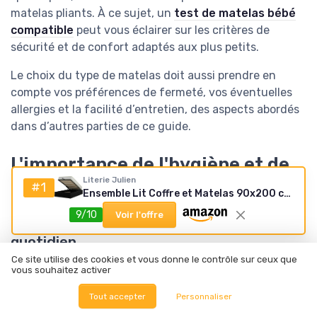
matelas pliants. À ce sujet, un
test de matelas bébé
compatible
peut vous éclairer sur les critères de
sécurité et de confort adaptés aux plus petits.
Le choix du type de matelas doit aussi prendre en
compte vos préférences de fermeté, vos éventuelles
allergies et la facilité d’entretien, des aspects abordés
dans d’autres parties de ce guide.
L'importance de l'hygiène et de
l'entretien du matelas
Literie Julien
#1
Ensemble Lit Coffre et Matelas 90x200 cm - Couleur : Noir - Sommier Relevable avec Vérins Hydrauliques - Matelas Haute Densité Confort Souple - Lit Coffre Déhoussable Noir 90x200
9/10
Voir l'offre
Préserver la qualité de votre matelas au
quotidien
Ce site utilise des cookies et vous donne le contrôle sur ceux que
L'hygiène du matelas 90x200 cm joue un rôle central
vous souhaitez activer
dans la durabilité et le confort de votre couchage. Un
Tout accepter
Personnaliser
entretien régulier permet non seulement de prolonger