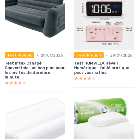
•
•
29/01/2026
29/01/2026
Test Produit
Test Produit
Test Intex Canapé
Test HOMVILLA Réveil
Convertible : un bon plan pour
Numérique : l'allié pratique
les invités de dernière
pour vos matins
minute
★★★★★
★★★★★
★★★★★
★★★★★