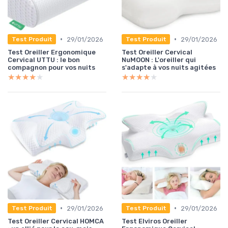
•
•
29/01/2026
29/01/2026
Test Produit
Test Produit
Test Oreiller Ergonomique
Test Oreiller Cervical
Cervical UTTU : le bon
NuMOON : L'oreiller qui
compagnon pour vos nuits
s'adapte à vos nuits agitées
★★★★★
★★★★★
★★★★★
★★★★★
•
•
29/01/2026
29/01/2026
Test Produit
Test Produit
Test Oreiller Cervical HOMCA
Test Elviros Oreiller