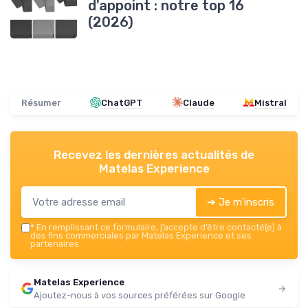
d'appoint : notre top 16
(2026)
Résumer
ChatGPT
Claude
Mistral
Recevez les dernières actualités de
Matelas Experience
➔ Je m'inscris
*
En remplissant ce formulaire, j’accepte d’être contacté(e) à
des fins commerciales par Matelas Experience et ses
partenaires.
Matelas Experience
Ajoutez-nous à vos sources préférées sur Google