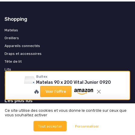
Shopping
Matelas
Oreillers
Appareils connectés
Draps et accessoires
Tête de lit
Lits
Bultex
Mobilier de chambre
Matelas 90 x 200 Vital Junior 0920
Literie enfant et bébé
🔥
Voir l'offre
Les plus lus
Ce site utilise des cookies et vous donne le contrôle sur ceux que
Avis sur les matelas Dreamea : que valent-ils vraiment ?
vous souhaitez activer
Tout savoir sur le matelas Sultan d'Ikea
Tout accepter
Personnaliser
Comment identifier les traces de punaises de lit sur votre matelas