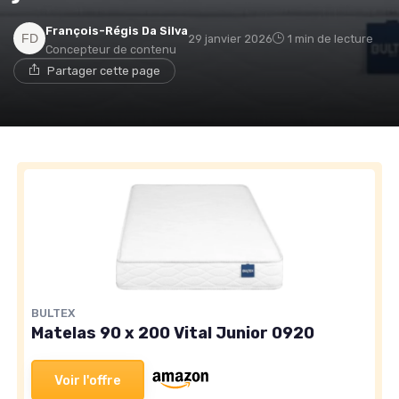
François-Régis Da Silva
29 janvier 2026
1 min de lecture
Concepteur de contenu
→ Je rejoins le club
Partager cette page
* En rejoignant le club, j'accepte de recevoir les emails
de Matelas Experience et les offres de ses partenaires.
Non merci, peut-être plus tard
BULTEX
Matelas 90 x 200 Vital Junior 0920
Voir l'offre