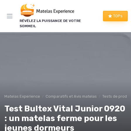
Panneau de gestion des cookies
×
TOPs
RÉVÉLEZ LA PUISSANCE DE VOTRE
LE CLUB MATELAS EXPERIENCE
SOMMEIL
Mieux dormir, ça commence
ici !
Une à deux fois par semaine, les bons plans literie
que nous avons vérifiés, nos tests en avant-
première et les conseils qui ne tiennent pas dans
un comparatif.
Bons plans vérifiés
Matelas Experience
Comparatifs et Avis matelas
Tests de produi
Tests en avant-première
Test Bultex Vital Junior 0920
Conseils pratiques
Nouveautés filtrées
: un matelas ferme pour les
jeunes dormeurs