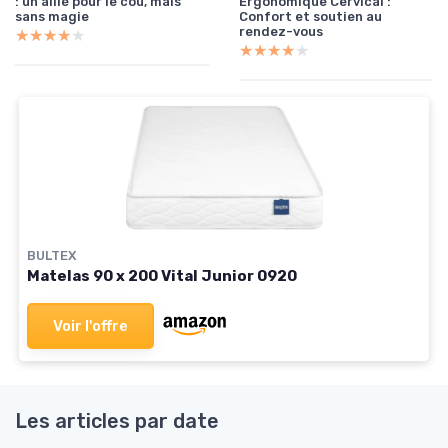
: un allié pour le cou, mais
Ergonomique Cervical :
sans magie
Confort et soutien au
rendez-vous
★★★★★
★★★★★
★★★★★
★★★★★
BULTEX
Matelas 90 x 200 Vital Junior 0920
Voir l'offre
Les articles par date