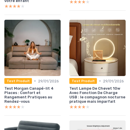
votre enfant
★★★★★
★★★★★
★★★★★
★★★★★
•
•
29/01/2026
29/01/2026
Test Produit
Test Produit
Test Morgan Canapé-lit 4
Test Lampe De Chevet 10w
Places : Confort et
Avec Fonction De Charge
Rangement Pratiques au
USB : le compagnon nocturne
Rendez-vous
pratique mais imparfait
★★★★★
★★★★★
★★★★★
★★★★★