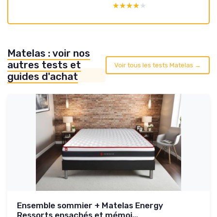
★★★★★
★★★★★
Matelas : voir nos
autres tests et
Voir tous les tests Matelas →
guides d'achat
Ensemble sommier + Matelas Energy
Ressorts ensachés et mémoi...