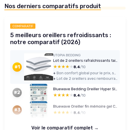
Nos derniers comparatifs produit
COMPARATIF
5 meilleurs oreillers refroidissants :
notre comparatif (2026)
UTOPIA BEDDING
Lot de 2 oreillers rafraîchissants taille standard (gris)
★★★★★
★★★★★
#1
8.4
/10
+
Bon confort global pour le prix, surtout pour dormir sur le côté ou sur le dos
+
Lot de 2 oreillers avec rembourrage assez dense, qui garde bien sa forme au début
Bluewave Bedding Oreiller Hyper Slim CarbonBlue Max Cool (5,7 cm)
#2
★★★★★
★★★★★
8.4
/10
Bluewave Oreiller fin mémoire gel CarbonBlue Max Cool – hauteur 3.25 in (standard)
#3
★★★★★
★★★★★
8.4
/10
Voir le comparatif complet →