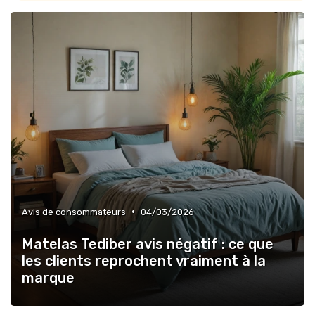
→ Je rejoins le club
* En rejoignant le club, j'accepte de recevoir les emails
de Matelas Experience et les offres de ses partenaires.
Non merci, peut-être plus tard
•
Avis de consommateurs
04/03/2026
Matelas Tediber avis négatif : ce que
les clients reprochent vraiment à la
marque