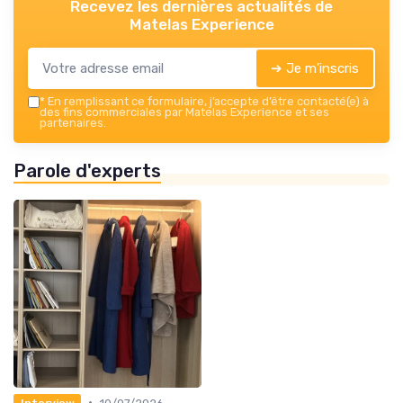
Recevez les dernières actualités de
Matelas Experience
➔ Je m'inscris
*
En remplissant ce formulaire, j’accepte d’être contacté(e) à
des fins commerciales par Matelas Experience et ses
partenaires.
Parole d'experts
•