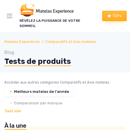
×
TOPs
LE CLUB MATELAS EXPERIENCE
RÉVÉLEZ LA PUISSANCE DE VOTRE
SOMMEIL
Mieux dormir, ça commence
ici !
Matelas Experience
Comparatifs et Avis matelas
Blog
Une à deux fois par semaine, les bons plans literie
Tests de produits
que nous avons vérifiés, nos tests en avant-
première et les conseils qui ne tiennent pas dans
un comparatif.
Accéder aux autres catégories Comparatifs et Avis matelas :
Bons plans vérifiés
»
Meilleurs matelas de l'année
Tests en avant-première
»
Comparaison par marque
Tout voir
Conseils pratiques
Nouveautés filtrées
»
Avis de consommateurs
»
Guides d'achat
À la une