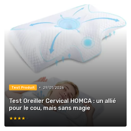
•
29/01/2026
Test Produit
Test Oreiller Cervical HOMCA : un allié
pour le cou, mais sans magie
★★★★★
★★★★★