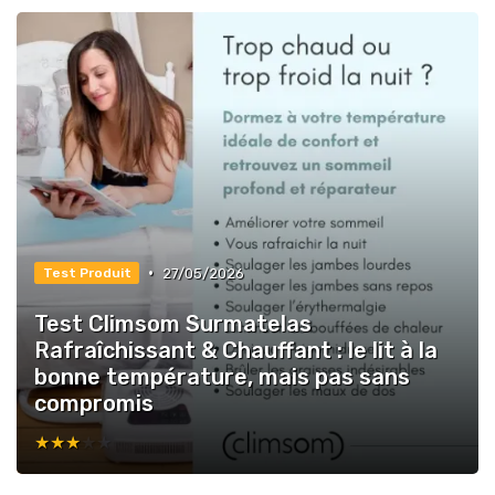
•
27/05/2026
Test Produit
Test Climsom Surmatelas
Rafraîchissant & Chauffant : le lit à la
bonne température, mais pas sans
compromis
★★★★★
★★★★★