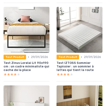
•
•
29/01/2026
29/01/2026
Test Produit
Test Produit
Test Zinus Lorelai Lit 90x190
Test IZTOSS Sommier
cm : un cadre minimaliste qui
Tapissier : un sommier à
cache de la place
lattes qui tient la route
★★★★★
★★★★★
★★★★★
★★★★★