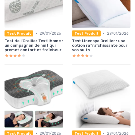
•
•
29/01/2026
29/01/2026
Test Produit
Test Produit
Test de l'Oreiller Textilhome :
Test Linenspa Oreiller : une
un compagnon de nuit qui
option rafraîchissante pour
promet confort et fraîcheur
vos nuits
★★★★★
★★★★★
★★★★★
★★★★★
•
•
29/01/2026
29/01/2026
Test Produit
Test Produit