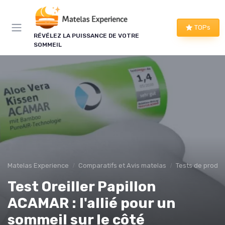
Panneau de gestion des cookies
×
TOPs
RÉVÉLEZ LA PUISSANCE DE VOTRE
LE CLUB MATELAS EXPERIENCE
SOMMEIL
Mieux dormir, ça commence
ici !
Une à deux fois par semaine, les bons plans literie
que nous avons vérifiés, nos tests en avant-
première et les conseils qui ne tiennent pas dans
un comparatif.
Bons plans vérifiés
Matelas Experience
Comparatifs et Avis matelas
Tests de produi
Tests en avant-première
Test Oreiller Papillon
Conseils pratiques
Nouveautés filtrées
ACAMAR : l'allié pour un
sommeil sur le côté