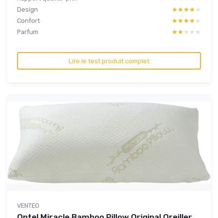
Design
★★★★★
★★★★★
Confort
★★★★★
★★★★★
Parfum
★★★★★
★★★★★
Lire le test produit complet
VENTEO
Ontel Miracle Bamboo Pillow Original Oreiller