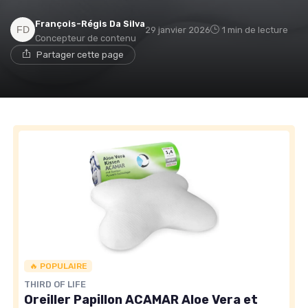
François-Régis Da Silva
29 janvier 2026
1 min de lecture
Concepteur de contenu
→ Je rejoins le club
Partager cette page
* En rejoignant le club, j'accepte de recevoir les emails
de Matelas Experience et les offres de ses partenaires.
Non merci, peut-être plus tard
🔥 POPULAIRE
THIRD OF LIFE
Oreiller Papillon ACAMAR Aloe Vera et