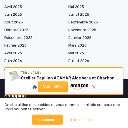
Avril 2025
Mai 2025
Juin 2025
Juillet 2025
Août 2025
Septembre 2025
Octobre 2025
Novembre 2025
Décembre 2025
Janvier 2026
Février 2026
Mars 2026
Avril 2026
Mai 2026
Juin 2026
Juillet 2026
Août 2026
Third of Life
Oreiller Papillon ACAMAR Aloe Vera et Charbon de Bambou
🔥
Voir l'offre
Shopping
Ce site utilise des cookies et vous donne le contrôle sur ceux que
Matelas
vous souhaitez activer
Oreillers
Tout accepter
Personnaliser
Appareils connectés