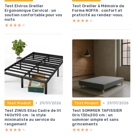
Test Elviros Oreiller
Test Oreiller à Mémoire de
Ergonomique Cervical : un
Forme NOFFA : confort et
soutien confortable pour vos
praticité au rendez-vous.
nuits
★★★★★
★★★★★
★★★★★
★★★★★
•
•
29/01/2026
29/01/2026
Test Produit
Test Produit
Test ZINUS Elias Cadre de lit
Test SOMMIER TAPISSIER
140x190 cm : le style
Gris 130x200 cm : un
minimaliste au service du
sommier simple et sans
rangement
grincements
★★★★★
★★★★★
★★★★★
★★★★★