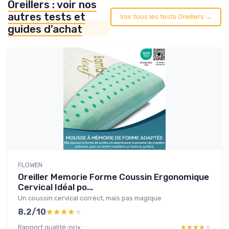
Oreillers : voir nos
autres tests et
Voir tous les tests Oreillers →
guides d'achat
FLOWEN
Oreiller Memorie Forme Coussin Ergonomique
Cervical Idéal po...
Un coussin cervical correct, mais pas magique
8.2/10
★★★★★
★★★★★
Rapport qualité-prix
★★★★★
★★★★★