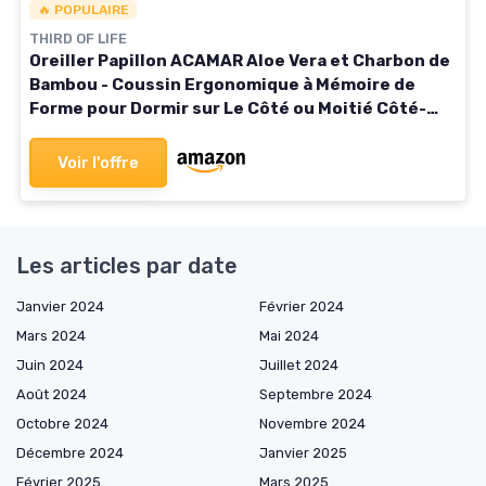
🔥 POPULAIRE
THIRD OF LIFE
Oreiller Papillon ACAMAR Aloe Vera et Charbon de
Bambou - Coussin Ergonomique à Mémoire de
Forme pour Dormir sur Le Côté ou Moitié Côté-
Ventre - Taie soin de la peau - Oreiller
Hypoallergénique Ivoire Mousse avec charbon de
Voir l'offre
bambou
Les articles par date
Janvier 2024
Février 2024
Mars 2024
Mai 2024
Juin 2024
Juillet 2024
Août 2024
Septembre 2024
Octobre 2024
Novembre 2024
Décembre 2024
Janvier 2025
Février 2025
Mars 2025