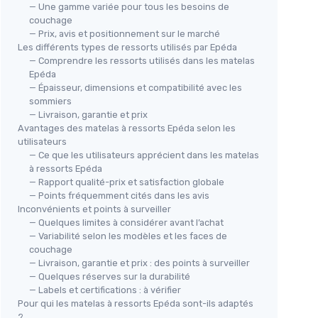
— Une gamme variée pour tous les besoins de
couchage
— Prix, avis et positionnement sur le marché
Les différents types de ressorts utilisés par Epéda
— Comprendre les ressorts utilisés dans les matelas
Epéda
— Épaisseur, dimensions et compatibilité avec les
sommiers
— Livraison, garantie et prix
🔥
EMMA
Avantages des matelas à ressorts Epéda selon les
EM
essorts
Matelas Hybrid II Plus - Mousse à
utilisateurs
Mat
 x 190
mémoire de Forme et Ressorts
— Ce que les utilisateurs apprécient dans les matelas
cm
ensachés - 90x190 cm - Hauteur
à ressorts Epéda
— Rapport qualité-prix et satisfaction globale
25cm - Moyen-Ferme (H7) -
＋
★★★★★
★★★★★
4,2/5
—
553 avis
— Points fréquemment cités dans les avis
Soutien à 7 Zones - Ergonomique
Inconvénients et points à surveiller
- Ultra-Respirant - Air + - Durable
＋
— Quelques limites à considérer avant l’achat
Voir l'offre
Nouveau modèle Air+ 90 x 190 cm
— Variabilité selon les modèles et les faces de
＋
couchage
— Livraison, garantie et prix : des points à surveiller
＋
— Quelques réserves sur la durabilité
— Labels et certifications : à vérifier
Pour qui les matelas à ressorts Epéda sont-ils adaptés
＋
?