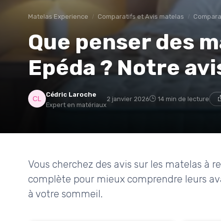
Matelas Experience
Comparatifs et Avis matelas
Compara
Que penser des ma
Epéda ? Notre avis
Cédric Laroche
2 janvier 2026
14 min de lecture
Expert en matériaux
Vous cherchez des avis sur les matelas à r
complète pour mieux comprendre leurs avan
à votre sommeil.