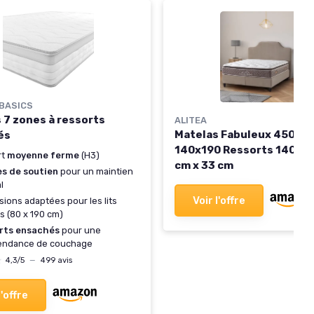
BASICS
 7 zones à ressorts
ALITEA
Matelas Fabuleux 4500 R
és
140x190 Ressorts 140 cm
rt
moyenne ferme
(H3)
cm x 33 cm
es de soutien
pour un maintien
l
Voir l'offre
ions adaptées pour les lits
s (80 x 190 cm)
rts ensachés
pour une
endance de couchage
★
★
4,3/5
—
499 avis
l'offre