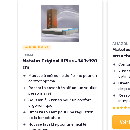
AMAZON 
🔥 POPULAIRE
Matelas
EMMA
e à
ensach
Matelas Original II Plus - 140x190
ts
＋
Confo
cm
eur
＋
7 zon
＋
Mousse à mémoire de forme
pour un
optima
ique
confort optimal
＋
Dimens
able
＋
Ressorts ensachés
offrant un soutien
simple
personnalisé
0 cm
＋
Resso
＋
Soutien à 5 zones
pour un confort
indép
ergonomique
★★★★
★★★★
＋
Ultra respirant
pour une régulation
de la température
Voir 
＋
Housse lavable
pour une facilité
d'entretien