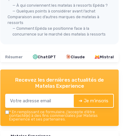
— À qui conviennent les matelas à ressorts Epéda ?
★★
★★
— Quelques points à considérer avant l’achat
Comparaison avec d’autres marques de matelas à
ressorts
— Comment Epéda se positionne face à la
concurrence sur le marché des matelas à ressorts
Résumer
ChatGPT
Claude
Mistral
Recevez les dernières actualités de
Matelas Experience
➔ Je m'inscris
*
En remplissant ce formulaire, j’accepte d’être
contacté(e) à des fins commerciales par Matelas
Experience et ses partenaires.