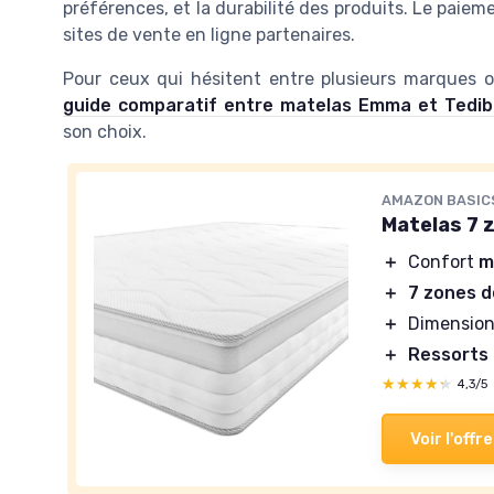
préférences, et la durabilité des produits. Le paie
sites de vente en ligne partenaires.
Pour ceux qui hésitent entre plusieurs marques o
guide comparatif entre matelas Emma et Tedib
son choix.
AMAZON BASIC
Matelas 7 
＋
Confort
m
＋
7 zones d
＋
Dimensions
＋
Ressorts
★★★★★
★★★★★
4,3/5
Voir l'offre