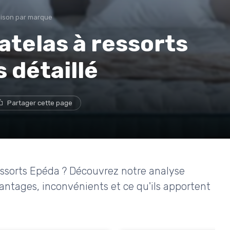
ison par marque
telas à ressorts
 détaillé
Partager cette page
essorts Epéda ? Découvrez notre analyse
tages, inconvénients et ce qu'ils apportent