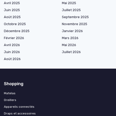
Avril 2025
Mai 2025
Juin 2025
Juillet 2025
Août 2025
Septembre 2025
Octobre 2025
Novembre 2025
Décembre 2025
Janvier 2026
Février 2026
Mars 2026
Avril 2026
Mai 2026
Juin 2026
Juillet 2026
Août 2026
Shopping
Matelas
Oreillers
Appareils connectés
Draps et accessoires