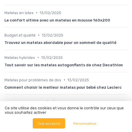
•
Matelas en latex
13/02/2025
Le confort ultime avec un matelas en mousse 160x200
•
Budget et qualité
13/02/2025
Trouvez un matelas abordable pour un sommeil de qualité
•
Matelas hybrides
13/02/2025
Tout savoir sur les matelas autogonflants de chez Decathlon
•
Matelas pour problèmes de dos
13/02/2025
Comment choisir le meilleur matelas pour bébé chez Leclerc
•
Budget et qualité
13/02/2025
Ce site utilise des cookies et vous donne le contrôle sur ceux que
Profitez des promotions sur les matelas chez Leclerc
vous souhaitez activer
Tout accepter
Personnaliser
•
Matelas en latex
13/02/2025