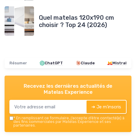
Quel matelas 120x190 cm
choisir ? Top 24 (2026)
Résumer
ChatGPT
Claude
Mistral
Recevez les dernières actualités de
Matelas Experience
➔ Je m'inscris
*
En remplissant ce formulaire, j’accepte d’être contacté(e) à
des fins commerciales par Matelas Experience et ses
partenaires.