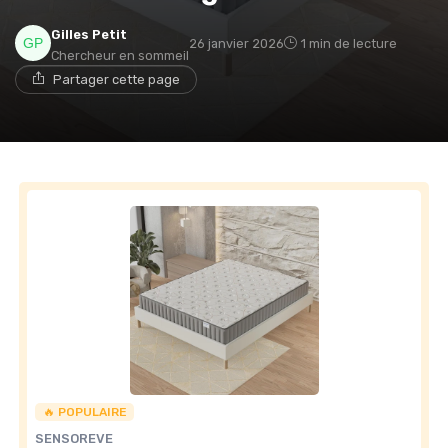
Gilles Petit
26 janvier 2026
1 min de lecture
Chercheur en sommeil
→ Je rejoins le club
Partager cette page
* En rejoignant le club, j'accepte de recevoir les emails
de Matelas Experience et les offres de ses partenaires.
Non merci, peut-être plus tard
🔥 POPULAIRE
SENSOREVE