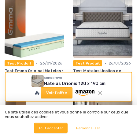
•
•
26/01/2026
26/01/2026
Test Produit
Test Produit
Test Emma Original Matelas :
Test Matelas Upsilon de
le confort sans prise de tête
COSMOS : un soutien ferme
sensoreve
pour des nuits paisibles
★★★★★
★★★★★
Matelas Orionis 120 x 190 cm
★★★★★
★★★★★
🔥
Voir l'offre
Ce site utilise des cookies et vous donne le contrôle sur ceux que
vous souhaitez activer
Tout accepter
Personnaliser