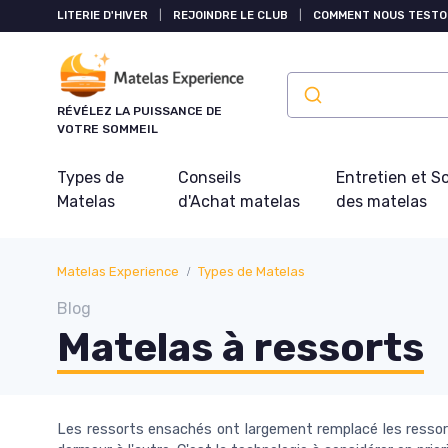
Panneau de gestion des cookies
LITERIE D'HIVER
|
REJOINDRE LE CLUB
|
COMMENT NOUS TESTO
RÉVÉLEZ LA PUISSANCE DE
VOTRE SOMMEIL
Types de
Conseils
Entretien et S
Matelas
d'Achat matelas
des matelas
Matelas Experience
Types de Matelas
Blog
Matelas à ressorts
Les ressorts ensachés ont largement remplacé les ressort