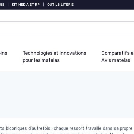
NS
|
KIT MÉDIA ET RP
|
OUTILS LITERIE
oins
Technologies et Innovations
Comparatifs e
pour les matelas
Avis matelas
s biconiques d'autrefois : chaque ressort travaille dans sa propre