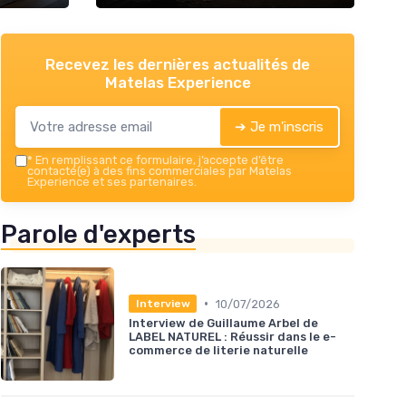
Recevez les dernières actualités de
Matelas Experience
➔ Je m'inscris
*
En remplissant ce formulaire, j’accepte d’être
contacté(e) à des fins commerciales par Matelas
Experience et ses partenaires.
Parole d'experts
•
10/07/2026
Interview
Interview de Guillaume Arbel de
LABEL NATUREL : Réussir dans le e-
commerce de literie naturelle