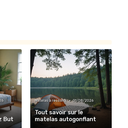
•
26
Matelas à ressorts
01/08/2026
Tout savoir sur le
z But
matelas autogonflant