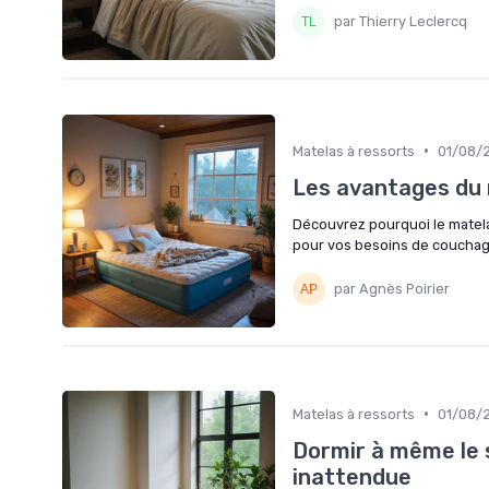
par Thierry Leclercq
•
Matelas à ressorts
01/08/
Les avantages du 
Découvrez pourquoi le matela
pour vos besoins de couchag
par Agnès Poirier
•
Matelas à ressorts
01/08/
Dormir à même le s
inattendue