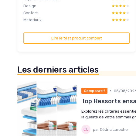
Design
★★★★★
★★★★★
Confort
★★★★★
★★★★★
Materiaux
★★★★★
★★★★★
Lire le test produit complet
Les derniers articles
•
05/08/202
Comparatif
Top Ressorts ens
Explorez les critères essenti
la qualité de votre sommeil g
par Cédric Laroche