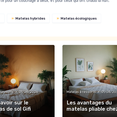
rité pour un couchage à deux, et pour ceux qui ont chaud la nuit.
»
Matelas hybrides
»
Matelas écologiques
•
•
 ressorts
01/08/2026
Matelas à ressorts
01/08/20
avoir sur le
Les avantages du
s de sol Gifi
matelas pliable che