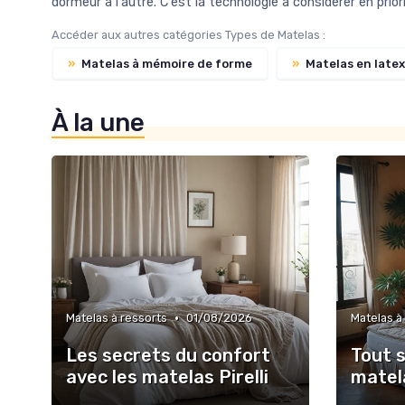
dormeur à l'autre. C'est la technologie à considérer en prio
Accéder aux autres catégories Types de Matelas :
»
Matelas à mémoire de forme
»
Matelas en latex
À la une
•
Matelas à ressorts
01/08/2026
Matelas à
Les secrets du confort
Tout s
avec les matelas Pirelli
matela