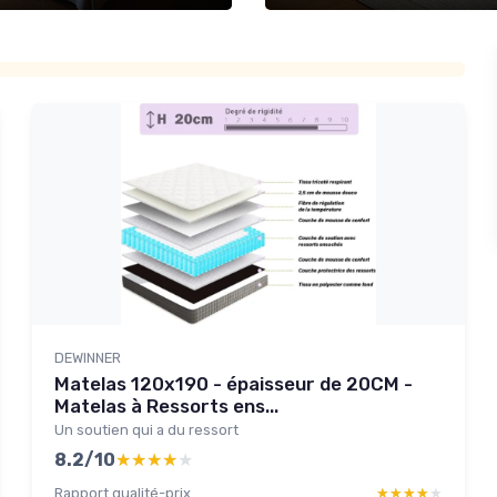
DEWINNER
Matelas 120x190 - épaisseur de 20CM -
Matelas à Ressorts ens...
Un soutien qui a du ressort
8.2/10
★★★★★
★★★★★
Rapport qualité-prix
★★★★★
★★★★★