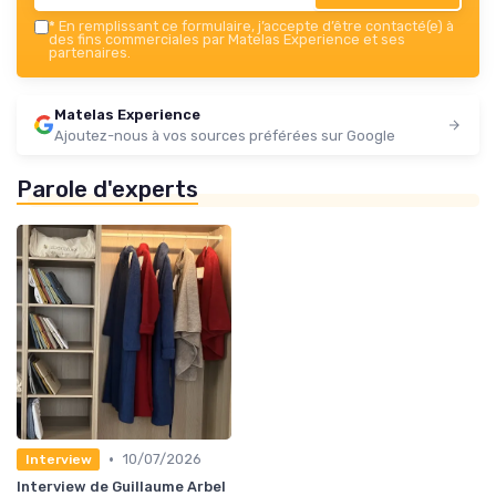
*
En remplissant ce formulaire, j’accepte d’être contacté(e) à
des fins commerciales par Matelas Experience et ses
partenaires.
Matelas Experience
Ajoutez-nous à vos sources préférées sur Google
Parole d'experts
•
10/07/2026
Interview
Interview de Guillaume Arbel