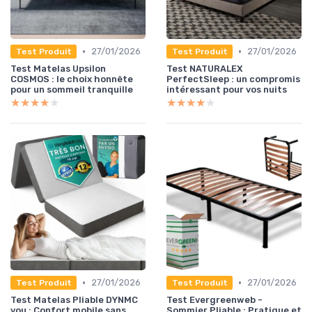
•
•
27/01/2026
27/01/2026
Test Produit
Test Produit
Test Matelas Upsilon
Test NATURALEX
COSMOS : le choix honnête
PerfectSleep : un compromis
pour un sommeil tranquille
intéressant pour vos nuits
★★★★★
★★★★★
★★★★★
★★★★★
•
•
27/01/2026
27/01/2026
Test Produit
Test Produit
Test Matelas Pliable DYNMC
Test Evergreenweb -
you : Confort mobile sans
Sommier Pliable : Pratique et