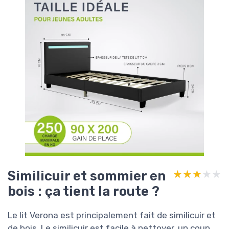
Similicuir et sommier en
★★★★★
★★★★★
bois : ça tient la route ?
Le lit Verona est principalement fait de similicuir et
de bois. Le similicuir est facile à nettoyer, un coup