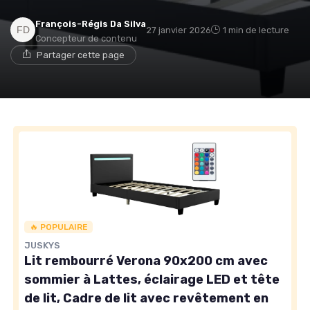
François-Régis Da Silva
27 janvier 2026
1 min de lecture
Concepteur de contenu
Partager cette page
→ Je rejoins le club
* En rejoignant le club, j'accepte de recevoir les emails
de Matelas Experience et les offres de ses partenaires.
🔥 POPULAIRE
JUSKYS
Lit rembourré Verona 90x200 cm avec
sommier à Lattes, éclairage LED et tête
de lit, Cadre de lit avec revêtement en