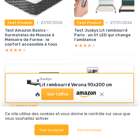
•
•
27/01/2026
27/01/2026
Test Produit
Test Produit
Test Amazon Basics -
Test Juskys Lit rembourré
Surmatelas de Mousse à
Paris : un lit LED qui change
Mémoire de Forme : le
l'ambiance
confort accessible à tous
★★★★★
★★★★★
★★★★★
★★★★★
Juskys
Lit rembourré Verona 90x200 cm
🔥
Voir l'offre
🔥 POPULAIRE
Ce site utilise des cookies et vous donne le contrôle sur ceux que
JUSKYS
vous souhaitez activer
Lit rembourré Verona 90x200 cm avec sommier à
Lattes, éclairage LED et tête de lit, Cadre de lit
Tout accepter
Personnaliser
avec revêtement en Similicuir, 1 Personne, Noir