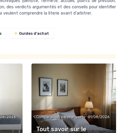
hniques (densité, fermeté, accueil, points de pression,
on, des verdicts argumentés et des conseils pour identifier
veulent comprendre la literie avant d'arbitrer.
s
»
Guides d'achat
•
/08/2026
Comparaison par marque
01/08/2026
Tout savoir sur le