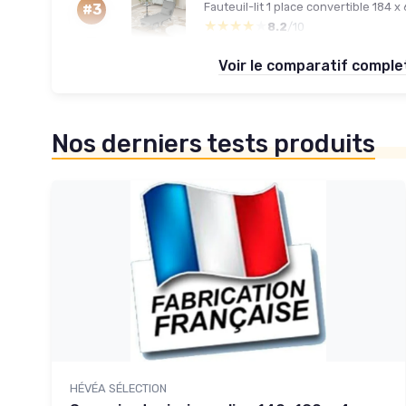
Fauteuil-lit 1 place convertible 184 x
#3
★★★★★
★★★★★
8.2
/10
Voir le comparatif compl
Nos derniers tests produits
HÉVÉA SÉLECTION