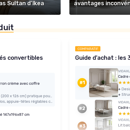
as Sultan d'Ikea
avantages inconvén
duit
COMPARATIF
és convertibles
Guide d'achat : les 
VIDAX
★★
★★
#1
rron crème avec coffre
+
Desi
+
Stru
Grande taille avec vraie fonction lit (200 x 126 cm) pratique pour recevoir
Assise ferme qui soutient bien le dos, appuie-têtes réglables confortables
VIDAX
Cadre 
#2
★★
★★
ncé 147x196x87 cm
VIDAX
Lit ba
#3