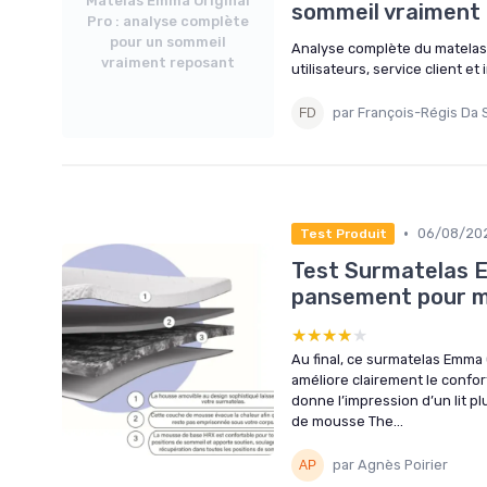
Matelas Emma Original
sommeil vraiment
Pro : analyse complète
pour un sommeil
Analyse complète du matelas E
vraiment reposant
utilisateurs, service client et
par François-Régis Da S
•
06/08/20
Test Produit
Test Surmatelas E
pansement pour m
★★★★★
★★★★★
Au final, ce surmatelas Emma O
améliore clairement le confort
donne l’impression d’un lit p
de mousse The...
par Agnès Poirier