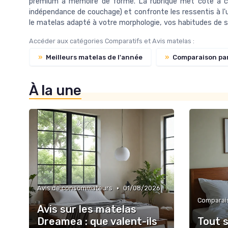
premium à mémoire de forme. La rubrique met côte à côt
indépendance de couchage) et confronte les ressentis à l'u
le matelas adapté à votre morphologie, vos habitudes de so
Accéder aux catégories Comparatifs et Avis matelas :
»
Meilleurs matelas de l'année
»
Comparaison pa
À la une
•
Avis de consommateurs
01/08/2026
Comparai
Avis sur les matelas
Dreamea : que valent-ils
Tout s