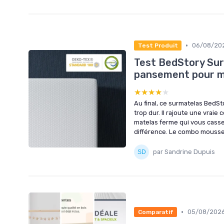
•
06/08/20
Test Produit
Test BedStory Sur
pansement pour m
★★★★★
★★★★★
Au final, ce surmatelas BedS
trop dur. Il rajoute une vraie
matelas ferme qui vous casse 
différence. Le combo mousse.
par Sandrine Dupuis
•
05/08/202
Comparatif