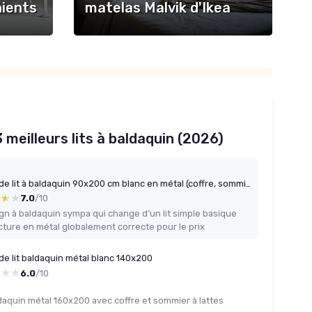
ients
matelas Malvik d'Ikea
3 meilleurs lits à baldaquin (2026)
L
Cadre de lit à baldaquin 90x200 cm blanc en métal (coffre, sommier à lattes)
★★★
★★★
7.0
/10
gn à baldaquin sympa qui change d’un lit simple basique
cture en métal globalement correcte pour le prix
L
de lit baldaquin métal blanc 140x200
★★★
★★★
6.0
/10
L
ldaquin métal 160x200 avec coffre et sommier à lattes