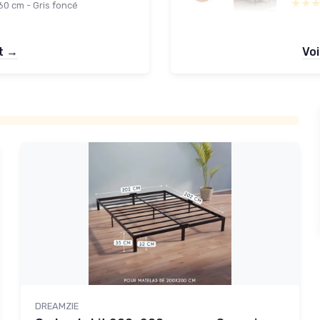
★★
★★
 60 cm - Gris foncé
et →
Voi
DREAMZIE