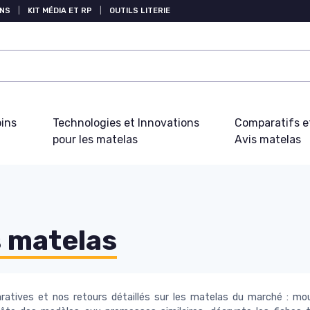
NS
|
KIT MÉDIA ET RP
|
OUTILS LITERIE
oins
Technologies et Innovations
Comparatifs e
pour les matelas
Avis matelas
s matelas
atives et nos retours détaillés sur les matelas du marché : mou