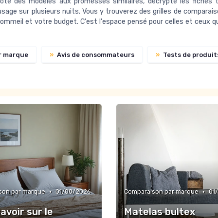
e des modèles aux promesses similaires, décrypte les fiches tec
sage sur plusieurs nuits. Vous y trouverez des grilles de comparais
mmeil et votre budget. C'est l'espace pensé pour celles et ceux qui 
r marque
»
Avis de consommateurs
»
Tests de produit
•
•
son par marque
01/08/2026
Comparaison par marque
01
avoir sur le
Matelas bultex