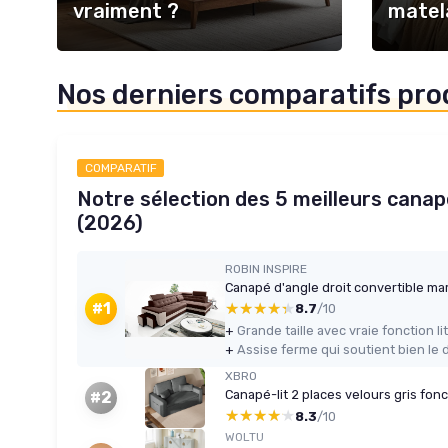
vraiment ?
matel
Nos derniers comparatifs pro
COMPARATIF
Notre sélection des 5 meilleurs canap
(2026)
ROBIN INSPIRE
Canapé d'angle droit convertible ma
★★★★★
★★★★★
#1
8.7
/10
+
+
XBRO
Canapé-lit 2 places velours gris fo
#2
★★★★★
★★★★★
8.3
/10
WOLTU