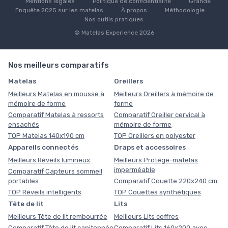
Mentions légales
Politique de confidentialité
Grande
Enquête 2025 sur les matelas
À propos
Méthodologie
Nos outils pratiques
© Matelas Experience 2026
Nos meilleurs comparatifs
Matelas
Oreillers
Meilleurs Matelas en mousse à
Meilleurs Oreillers à mémoire de
mémoire de forme
forme
Comparatif Matelas à ressorts
Comparatif Oreiller cervical à
ensachés
mémoire de forme
TOP Matelas 140x190 cm
TOP Oreillers en polyester
Appareils connectés
Draps et accessoires
Meilleurs Réveils lumineux
Meilleurs Protège-matelas
imperméable
Comparatif Capteurs sommeil
portables
Comparatif Couette 220x240 cm
TOP Réveils intelligents
TOP Couettes synthétiques
Tête de lit
Lits
Meilleurs Tête de lit rembourrée
Meilleurs Lits coffres
Comparatif Tête de lit capitonnée
Comparatif Lits 160x200 avec