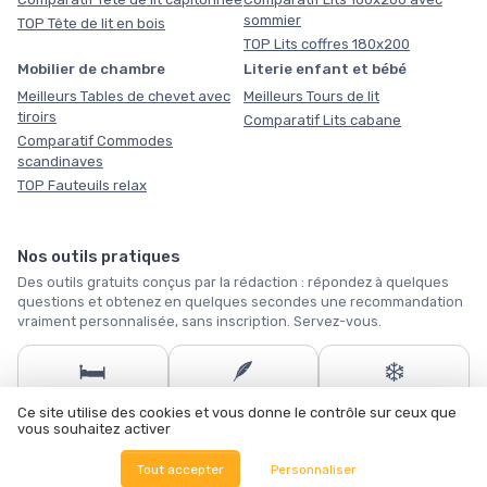
sommier
TOP Tête de lit en bois
TOP Lits coffres 180x200
Mobilier de chambre
Literie enfant et bébé
Meilleurs Tables de chevet avec
Meilleurs Tours de lit
tiroirs
Comparatif Lits cabane
Comparatif Commodes
scandinaves
TOP Fauteuils relax
Nos outils pratiques
Des outils gratuits conçus par la rédaction : répondez à quelques
questions et obtenez en quelques secondes une recommandation
vraiment personnalisée, sans inscription. Servez-vous.
🛏️
🪶
❄️
Quel matelas vous
Quelle taille de
Notre sélection
Ce site utilise des cookies et vous donne le contrôle sur ceux que
faut-il ?
couette ?
hiver
vous souhaitez activer
Tous les outils →
Tout accepter
Personnaliser