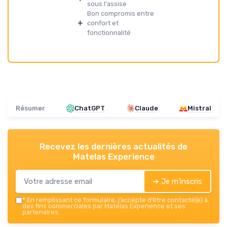
sous l'assise
Bon compromis entre
+
confort et
fonctionnalité
Résumer
ChatGPT
Claude
Mistral
Recevez les dernières actualités de
Matelas Experience
➔ Je m'inscris
*
En remplissant ce formulaire, j’accepte d’être contacté(e) à
des fins commerciales par Matelas Experience et ses
partenaires.