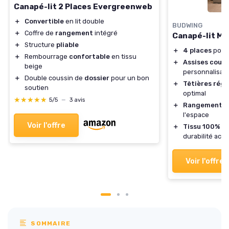
Canapé-lit 2 Places Evergreenweb
＋
Convertible
en lit double
BUDWING
＋
Coffre de
rangement
intégré
Canapé-lit Mo
＋
Structure
pliable
＋
4 places
pour 
＋
Rembourrage
confortable
en tissu
＋
Assises couli
beige
personnalisab
＋
Double coussin de
dossier
pour un bon
＋
Têtières régl
soutien
optimal
★★★★★
★★★★★
5/5
—
3 avis
＋
Rangement i
l'espace
Voir l'offre
＋
Tissu 100% p
durabilité acc
Voir l'offre
SOMMAIRE