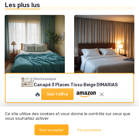
Les plus lus
Venteunique
•
•
Tendances du sommeil
01/08/2026
Nouveautés dans les matériaux
01/08/2026
Canapé 3 Places Tissu Beige DIMARIAS
Optimisez votre sommeil
Les matelas Technilat :
🔥
avec le matelas Nuit
confort et innovation à votre
Voir l'offre
Faubourg
portée
Ce site utilise des cookies et vous donne le contrôle sur ceux que
vous souhaitez activer
Tout accepter
Personnaliser