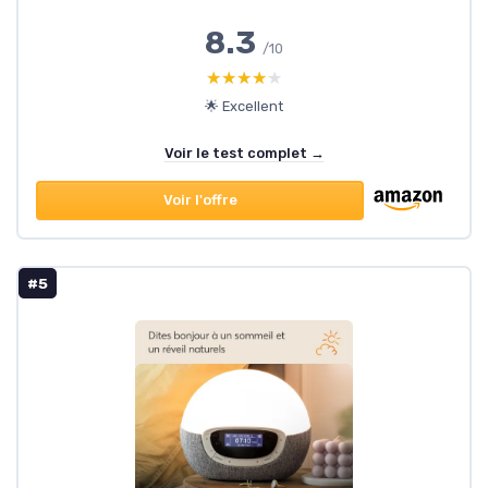
8.3
/10
★★★★★
★★★★★
🌟 Excellent
Voir le test complet →
Voir l'offre
#5