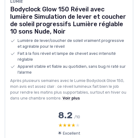
LUMIE
Bodyclock Glow 150 Réveil avec
lumière Simulation de lever et coucher
de soleil progressifs Lumière réglable
10 sons Nude, Noir
Lumière de lever/coucher de soleil vraiment progressive
et agréable pour le réveil
Fait à la fois réveil et lampe de chevet avec intensité
réglable
Appareil stable et fiable au quotidien, sans bug ni raté sur
l’alarme
Après plusieurs semaines avec le Lumie Bodyclock Glow 150,
mon avis est assez clair : ce réveil lumineux fait bien le job
pour rendre les matins plus supportables, surtout en hiver ou
dans une chambre sombre.
Voir plus
8.2
/10
★★★★★
★★★★★
🌟 Excellent