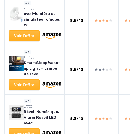
#2
Philips
éveil-lumière et
simulateur d'aube,
8.5/10
★★★★★
★★★★★
★★
★★
25 i...
Voir l'offre
#3
Philips
SmartSleep Wake-
up Light – Lampe
8.5/10
★★★★★
★★★★★
★★
★★
de réve...
Voir l'offre
#4
‎LATEC
Réveil Numérique,
Alarm Réveil LED
8.3/10
★★★★★
★★★★★
★★
★★
avec...
Voir l'offre