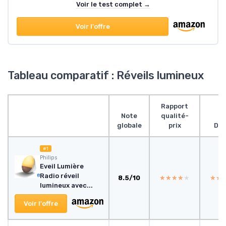
Voir le test complet →
Voir l'offre
Tableau comparatif : Réveils lumineux
Rapport
Note
qualité-
globale
prix
Des
#1
‎Philips
Eveil Lumière
Radio réveil
8.5/10
★★★★★
★★★★★
★★
★★
lumineux avec...
Voir l'offre