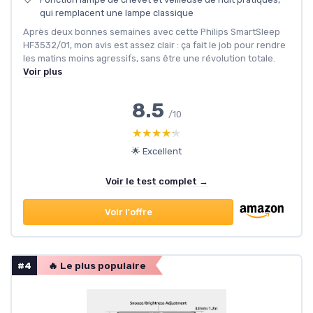
qui remplacent une lampe classique
Après deux bonnes semaines avec cette Philips SmartSleep
HF3532/01, mon avis est assez clair : ça fait le job pour rendre
les matins moins agressifs, sans être une révolution totale.
Voir plus
8.5
/10
★★★★★
★★★★★
🌟 Excellent
Voir le test complet →
Voir l'offre
#4
🔥 Le plus populaire