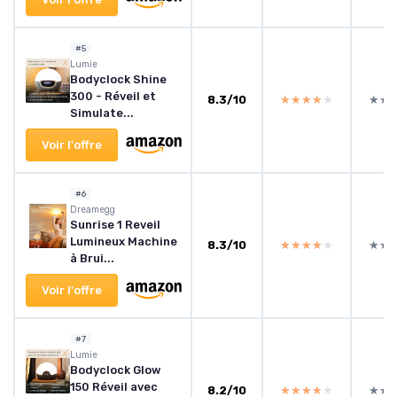
#5
Lumie
Bodyclock Shine
300 - Réveil et
8.3/10
★★★★★
★★★★★
★★
★★
Simulate...
Voir l'offre
#6
Dreamegg
Sunrise 1 Reveil
Lumineux Machine
8.3/10
★★★★★
★★★★★
★★
★★
à Brui...
Voir l'offre
#7
Lumie
Bodyclock Glow
150 Réveil avec
8.2/10
★★★★★
★★★★★
★★
★★