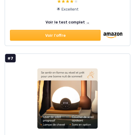
★★★★★
★★★★★
🌟 Excellent
Voir le test complet →
Voir l'offre
#7