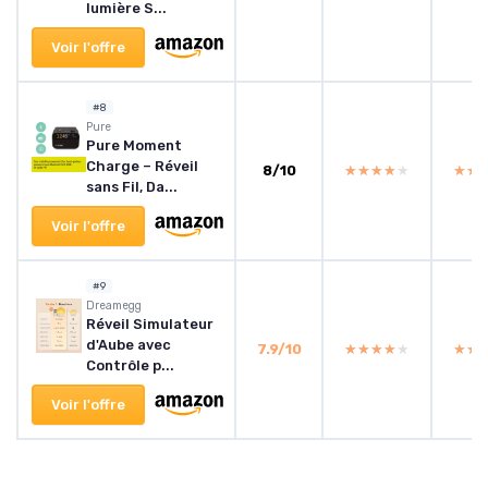
lumière S...
Voir l'offre
#8
Pure
Pure Moment
Charge – Réveil
8/10
★★★★★
★★★★★
★★
★★
sans Fil, Da...
Voir l'offre
#9
Dreamegg
Réveil Simulateur
d'Aube avec
7.9/10
★★★★★
★★★★★
★★
★★
Contrôle p...
Voir l'offre