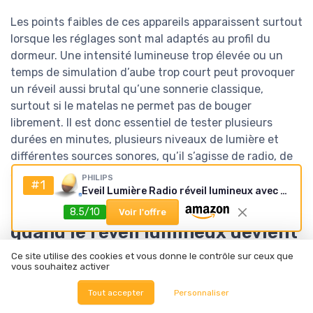
Les points faibles de ces appareils apparaissent surtout
lorsque les réglages sont mal adaptés au profil du
dormeur. Une intensité lumineuse trop élevée ou un
temps de simulation d’aube trop court peut provoquer
un réveil aussi brutal qu’une sonnerie classique,
surtout si le matelas ne permet pas de bouger
librement. Il est donc essentiel de tester plusieurs
durées en minutes, plusieurs niveaux de lumière et
différentes sources sonores, qu’il s’agisse de radio, de
sons nature ou de simples bips.
PHILIPS
#1
Eveil Lumière Radio réveil lumineux avec fonction veilleuse et guide de nuit, port USB (Modèle HF3531/01)
Technologies embarquées :
8.5/10
Voir l'offre
quand le réveil lumineux devient
un outil de suivi du sommeil
Ce site utilise des cookies et vous donne le contrôle sur ceux que
vous souhaitez activer
Les meilleurs réveils lumineux ne se limitent plus à une
Tout accepter
Personnaliser
simple lampe de chevet avec minuterie. Certains