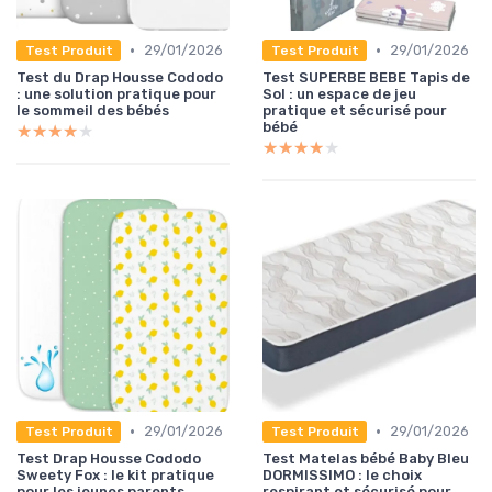
•
•
29/01/2026
29/01/2026
Test Produit
Test Produit
Test du Drap Housse Cododo
Test SUPERBE BEBE Tapis de
: une solution pratique pour
Sol : un espace de jeu
le sommeil des bébés
pratique et sécurisé pour
bébé
★★★★★
★★★★★
★★★★★
★★★★★
•
•
29/01/2026
29/01/2026
Test Produit
Test Produit
Test Drap Housse Cododo
Test Matelas bébé Baby Bleu
Sweety Fox : le kit pratique
DORMISSIMO : le choix
pour les jeunes parents
respirant et sécurisé pour