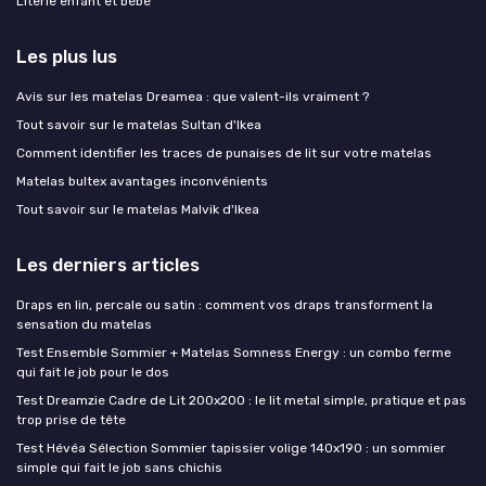
Literie enfant et bébé
Les plus lus
Avis sur les matelas Dreamea : que valent-ils vraiment ?
Tout savoir sur le matelas Sultan d'Ikea
Comment identifier les traces de punaises de lit sur votre matelas
Matelas bultex avantages inconvénients
Tout savoir sur le matelas Malvik d'Ikea
Les derniers articles
Draps en lin, percale ou satin : comment vos draps transforment la
sensation du matelas
Test Ensemble Sommier + Matelas Somness Energy : un combo ferme
qui fait le job pour le dos
Test Dreamzie Cadre de Lit 200x200 : le lit metal simple, pratique et pas
trop prise de tête
Test Hévéa Sélection Sommier tapissier volige 140x190 : un sommier
simple qui fait le job sans chichis