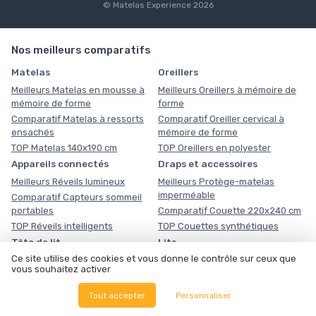
© Matelas Experience 2026
Nos meilleurs comparatifs
Matelas
Oreillers
Meilleurs Matelas en mousse à
Meilleurs Oreillers à mémoire de
mémoire de forme
forme
Comparatif Matelas à ressorts
Comparatif Oreiller cervical à
ensachés
mémoire de forme
TOP Matelas 140x190 cm
TOP Oreillers en polyester
Appareils connectés
Draps et accessoires
Meilleurs Réveils lumineux
Meilleurs Protège-matelas
imperméable
Comparatif Capteurs sommeil
portables
Comparatif Couette 220x240 cm
TOP Réveils intelligents
TOP Couettes synthétiques
Tête de lit
Lits
Ce site utilise des cookies et vous donne le contrôle sur ceux que
Meilleurs Tête de lit rembourrée
Meilleurs Lits coffres
vous souhaitez activer
Comparatif Tête de lit capitonnée
Comparatif Lits 160x200 avec
sommier
TOP Tête de lit en bois
Tout accepter
Personnaliser
TOP Lits coffres 180x200