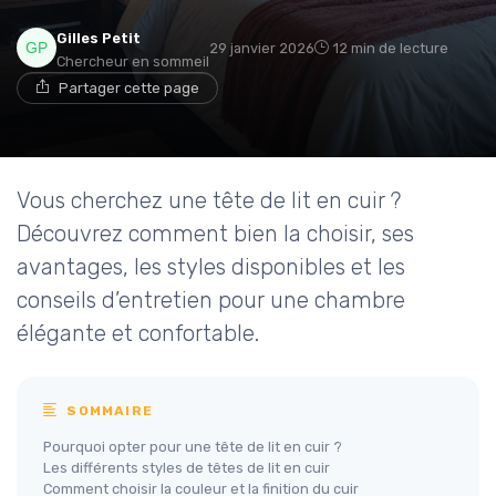
Gilles Petit
29 janvier 2026
12 min de lecture
Chercheur en sommeil
Partager cette page
→ Je rejoins le club
* En rejoignant le club, j'accepte de recevoir les emails
de Matelas Experience et les offres de ses partenaires.
Vous cherchez une tête de lit en cuir ?
Découvrez comment bien la choisir, ses
avantages, les styles disponibles et les
conseils d’entretien pour une chambre
élégante et confortable.
SOMMAIRE
Pourquoi opter pour une tête de lit en cuir ?
Les différents styles de têtes de lit en cuir
Comment choisir la couleur et la finition du cuir