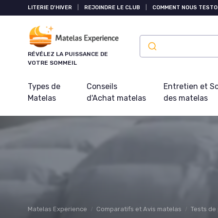
Panneau de gestion des cookies
LITERIE D'HIVER
|
REJOINDRE LE CLUB
|
COMMENT NOUS TESTO
RÉVÉLEZ LA PUISSANCE DE
VOTRE SOMMEIL
Types de
Conseils
Entretien et S
Matelas
d'Achat matelas
des matelas
Matelas Experience
Comparatifs et Avis matelas
Tests de