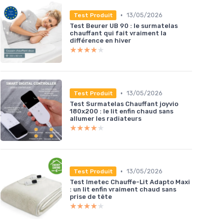
•
13/05/2026
Test Produit
Test Beurer UB 90 : le surmatelas
chauffant qui fait vraiment la
différence en hiver
★★★★★
★★★★★
•
13/05/2026
Test Produit
Test Surmatelas Chauffant joyvio
180x200 : le lit enfin chaud sans
allumer les radiateurs
★★★★★
★★★★★
•
13/05/2026
Test Produit
Test Imetec Chauffe-Lit Adapto Maxi
: un lit enfin vraiment chaud sans
prise de tête
★★★★★
★★★★★