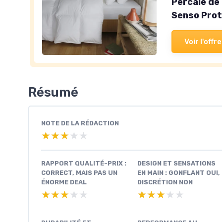
Percale de
Senso Prot
Voir l'offre
Résumé
NOTE DE LA RÉDACTION
★★★★★
★★★★★
RAPPORT QUALITÉ-PRIX :
DESIGN ET SENSATIONS
CORRECT, MAIS PAS UN
EN MAIN : GONFLANT OUI,
ÉNORME DEAL
DISCRÉTION NON
★★★★★
★★★★★
★★★★★
★★★★★