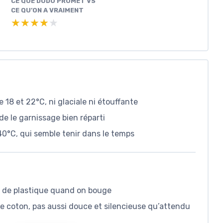
CE QUE DODO PROMET VS
CE QU’ON A VRAIMENT
★★★★★
★★★★★
18 et 22°C, ni glaciale ni étouffante
e le garnissage bien réparti
40°C, qui semble tenir dans le temps
t de plastique quand on bouge
de coton, pas aussi douce et silencieuse qu’attendu