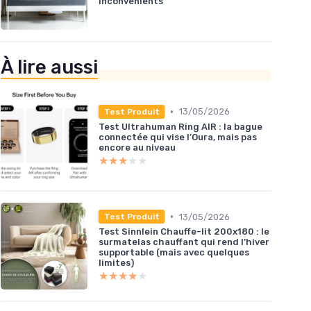
inconvénients
À lire aussi
•
13/05/2026
Test Produit
Test Ultrahuman Ring AIR : la bague
connectée qui vise l’Oura, mais pas
encore au niveau
★★★★★
★★★★★
•
13/05/2026
Test Produit
Test Sinnlein Chauffe-lit 200x180 : le
surmatelas chauffant qui rend l’hiver
supportable (mais avec quelques
limites)
★★★★★
★★★★★