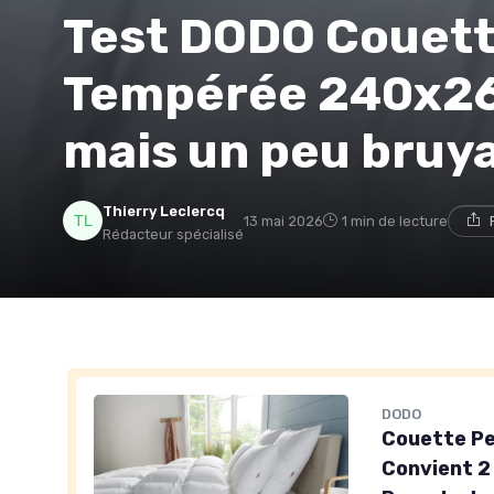
Test DODO Couett
Tempérée 240x260
mais un peu bruy
Thierry Leclercq
13 mai 2026
1 min de lecture
Rédacteur spécialisé
DODO
Couette P
Convient 2