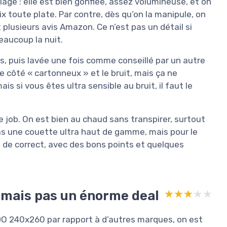
lage : elle est bien gonflée, assez volumineuse, et on
ix toute plate. Par contre, dès qu’on la manipule, on
 plusieurs avis Amazon. Ce n’est pas un détail si
eaucoup la nuit.
its, puis lavée une fois comme conseillé par un autre
le côté « cartonneux » et le bruit, mais ça ne
s si vous êtes ultra sensible au bruit, il faut le
le job. On est bien au chaud sans transpirer, surtout
s une couette ultra haut de gamme, mais pour le
 de correct, avec des bons points et quelques
, mais pas un énorme deal
★★★★★
★★★★★
DO 240x260 par rapport à d’autres marques, on est