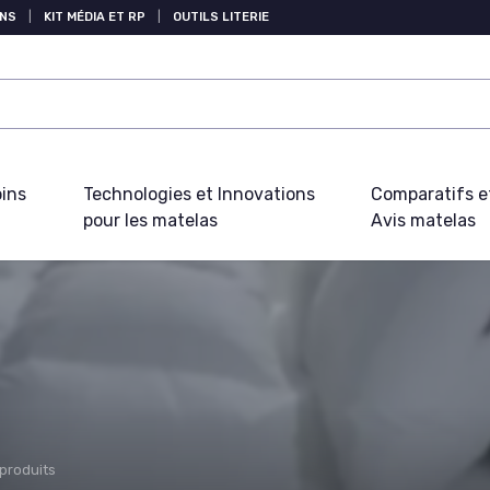
NS
|
KIT MÉDIA ET RP
|
OUTILS LITERIE
oins
Technologies et Innovations
Comparatifs e
pour les matelas
Avis matelas
 produits