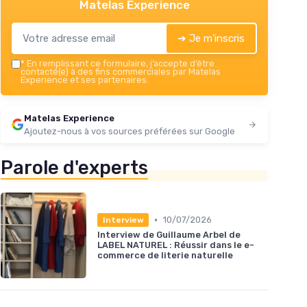
Matelas Experience
➔ Je m'inscris
*
En remplissant ce formulaire, j’accepte d’être
contacté(e) à des fins commerciales par Matelas
Experience et ses partenaires.
Matelas Experience
Ajoutez-nous à vos sources préférées sur Google
Parole d'experts
•
10/07/2026
Interview
Interview de Guillaume Arbel de
LABEL NATUREL : Réussir dans le e-
commerce de literie naturelle