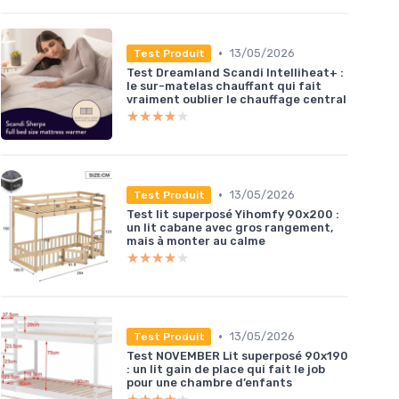
•
13/05/2026
Test Produit
Test Dreamland Scandi Intelliheat+ :
le sur-matelas chauffant qui fait
vraiment oublier le chauffage central
★★★★★
★★★★★
•
13/05/2026
Test Produit
Test lit superposé Yihomfy 90x200 :
un lit cabane avec gros rangement,
mais à monter au calme
★★★★★
★★★★★
•
13/05/2026
Test Produit
Test NOVEMBER Lit superposé 90x190
: un lit gain de place qui fait le job
pour une chambre d’enfants