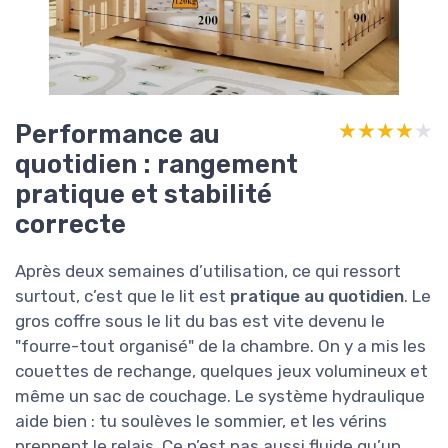
Performance au
★★★★★
★★★★★
quotidien : rangement
pratique et stabilité
correcte
Après deux semaines d’utilisation, ce qui ressort
surtout, c’est que le lit est
pratique au quotidien
. Le
gros coffre sous le lit du bas est vite devenu le
"fourre-tout organisé" de la chambre. On y a mis les
couettes de rechange, quelques jeux volumineux et
même un sac de couchage. Le système hydraulique
aide bien : tu soulèves le sommier, et les vérins
prennent le relais. Ce n’est pas aussi fluide qu’un