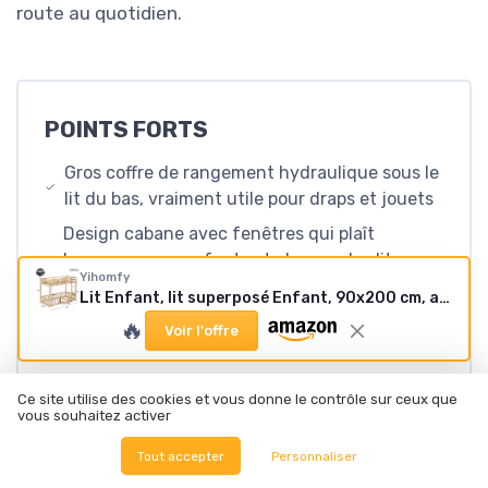
route au quotidien.
POINTS FORTS
Gros coffre de rangement hydraulique sous le
lit du bas, vraiment utile pour draps et jouets
Design cabane avec fenêtres qui plaît
beaucoup aux enfants et change des lits
Yihomfy
superposés basiques
Lit Enfant, lit superposé Enfant, 90x200 cm, avec Espace de Rangement hydraulique, Style Chalet, avec fenêtre, barrière de sécurité, échelle Droite,sans Matelas (Natural-C, 90×200 CM) Natural-c 90×200 CM
Structure en bois stable avec barrière de
🔥
Voir l'offre
sécurité haute et système anti-basculement
Ce site utilise des cookies et vous donne le contrôle sur ceux que
vous souhaitez activer
POINTS FAIBLES
Tout accepter
Personnaliser
Montage long et assez exigeant, nécessite du