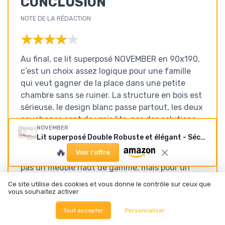
CONCLUSION
NOTE DE LA RÉDACTION
★★★★★
★★★★★
Au final, ce lit superposé NOVEMBER en 90x190,
c’est un choix assez logique pour une famille
qui veut gagner de la place dans une petite
chambre sans se ruiner. La structure en bois est
sérieuse, le design blanc passe partout, les deux
couchages sont de vrais lits, pas des solutions
NOVEMBER
d’appoint. Une fois bien monté et bien serré, le
Lit superposé Double Robuste et élégant - Sécurisé avec barrières et échelle Stable- 2 couchages Confortables 90x190cm Blanc - Facile à Monter, idéal pour Enfants ou Adolescents.
lit est stable, les barrières du haut rassurent, et
🔥
Voir l'offre
les enfants s’y sont très vite habitués. Ce n’est
pas un meuble haut de gamme, mais pour un
usage quotidien d’enfants ou d’ados, ça tient la
Ce site utilise des cookies et vous donne le contrôle sur ceux que
route.
vous souhaitez activer
Tout accepter
Personnaliser
Ce n’est pas parfait non plus : l’échelle n’est pas
la plus confortable pour un adulte, quelques