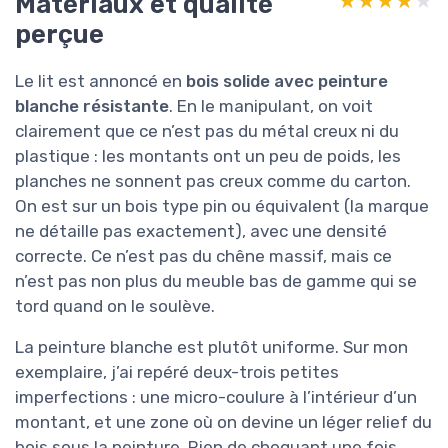
Matériaux et qualité
★★★★★
★★★★★
perçue
Le lit est annoncé en
bois solide avec peinture
blanche résistante
. En le manipulant, on voit
clairement que ce n’est pas du métal creux ni du
plastique : les montants ont un peu de poids, les
planches ne sonnent pas creux comme du carton.
On est sur un bois type pin ou équivalent (la marque
ne détaille pas exactement), avec une densité
correcte. Ce n’est pas du chêne massif, mais ce
n’est pas non plus du meuble bas de gamme qui se
tord quand on le soulève.
La peinture blanche est plutôt uniforme. Sur mon
exemplaire, j’ai repéré deux-trois petites
imperfections : une micro-coulure à l’intérieur d’un
montant, et une zone où on devine un léger relief du
bois sous la peinture. Rien de choquant une fois