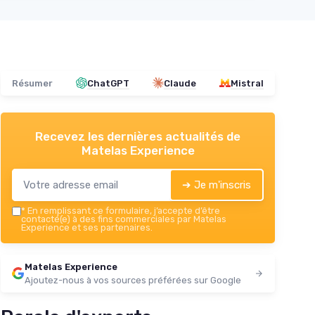
Résumer
ChatGPT
Claude
Mistral
Recevez les dernières actualités de
Matelas Experience
➔ Je m'inscris
*
En remplissant ce formulaire, j’accepte d’être
contacté(e) à des fins commerciales par Matelas
Experience et ses partenaires.
Matelas Experience
Ajoutez-nous à vos sources préférées sur Google