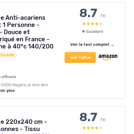
8.7
/10
e Anti-acariens
★★★★★
★★★★★
t 1 Personne -
- Douce et
🌟 Excellent
riqué en France -
Voir le test complet →
ne à 40°c 140/200
PULAIRE
Voir l'offre
 efficace
 DODO Niagara, je dois dire
oir plus
8.7
/10
e 220x240 cm -
★★★★★
★★★★★
sonnes - Tissu