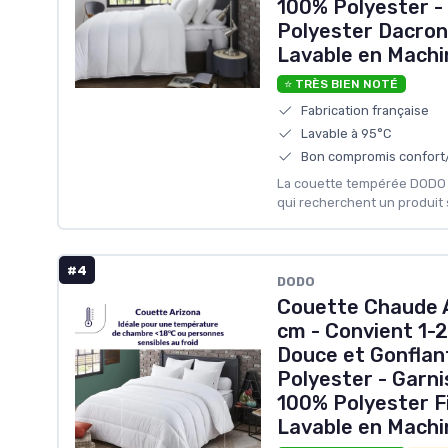
100% Polyester -
Polyester Dacro
Lavable en Machi
⭐ TRÈS BIEN NOTÉ
Fabrication française
Lavable à 95°C
Bon compromis confort
La couette tempérée DODO 
qui recherchent un produit s
#4
DODO
Couette Chaude 
cm - Convient 1-2
Douce et Gonflan
Polyester - Garn
100% Polyester Fi
Lavable en Machi