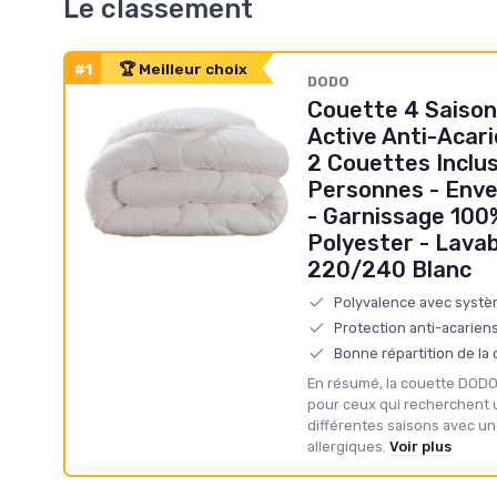
Le classement
#1
🏆 Meilleur choix
‎DODO
Couette 4 Saison
Active Anti-Acar
2 Couettes Inclus
Personnes - Env
- Garnissage 10
Polyester - Lava
220/240 Blanc
Polyvalence avec systè
Protection anti-acarien
Bonne répartition de la 
En résumé, la couette DODO
pour ceux qui recherchent 
différentes saisons avec un
allergiques.
Voir plus