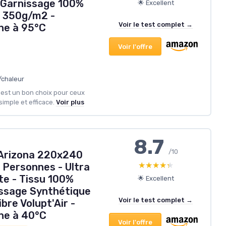
 Garnissage 100%
🌟 Excellent
n 350g/m2 -
Voir le test complet →
ne à 95°C
Voir l'offre
/chaleur
est un bon choix pour ceux
imple et efficace.
Voir plus
8.7
/10
Arizona 220x240
★★★★★
★★★★★
 Personnes - Ultra
te - Tissu 100%
🌟 Excellent
issage Synthétique
Voir le test complet →
bre Volupt'Air -
ne à 40°C
Voir l'offre