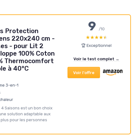
9
/10
s Protection
★★★★★
★★★★★
iens 220x240 cm -
es - pour Lit 2
🏆 Exceptionnel
eloppe 100% Coton
Voir le test complet →
0% Thermocomfort
ble à 40°C
Voir l'offre
me 3-en-1
s
chaleur
 4 Saisons est un bon choix
une solution adaptable aux
 plus pour les personnes