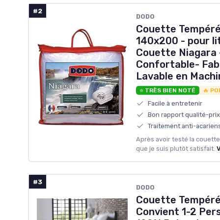
#2
DODO
Couette Tempéré
140x200 - pour li
Couette Niagara 
Confortable- Fab
Lavable en Machi
⭐ TRÈS BIEN NOTÉ
🔥 PO
Facile à entretenir
Bon rapport qualité-prix
Traitement anti-acariens
Après avoir testé la couette
que je suis plutôt satisfait.
V
#3
‎DODO
Couette Tempéré
Convient 1-2 Per