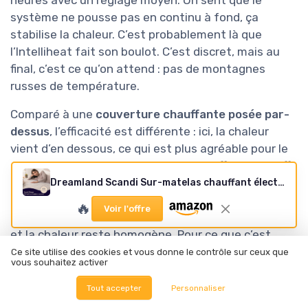
heures avec un réglage moyen. On sent que le
système ne pousse pas en continu à fond, ça
stabilise la chaleur. C’est probablement là que
l’Intelliheat fait son boulot. C’est discret, mais au
final, c’est ce qu’on attend : pas de montagnes
russes de température.
Comparé à une
couverture chauffante posée par-
dessus
, l’efficacité est différente : ici, la chaleur
vient d’en dessous, ce qui est plus agréable pour le
dos et les jambes. La couverture chauffante chauffe
plus directement le dessus du corps, mais elle
Dreamland Scandi Sur-matelas chauffant électrique en sherpa pour lit simple - Technologie chauffante très rapide Intelliheat+ - Télécommande - 6 réglages de température et minuterie - 190 x 90 cm
bouge plus et peut se retrouver en boule. Là, le sur-
🔥
Voir l'offre
matelas reste en place, tu bouges comme tu veux,
et la chaleur reste homogène. Pour ce que c’est
censé faire – chauffer le lit de manière stable et
Ce site utilise des cookies et vous donne le contrôle sur ceux que
vous souhaitez activer
rapide – c’est franchement efficace.
Tout accepter
Personnaliser