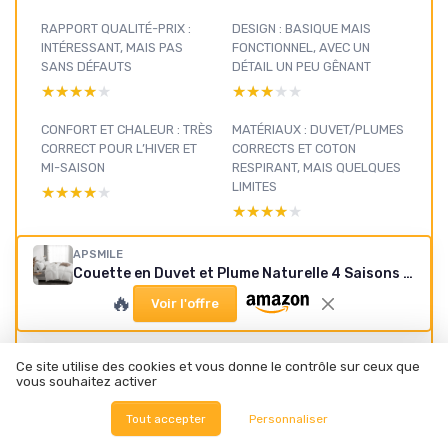
RAPPORT QUALITÉ-PRIX :
DESIGN : BASIQUE MAIS
INTÉRESSANT, MAIS PAS
FONCTIONNEL, AVEC UN
SANS DÉFAUTS
DÉTAIL UN PEU GÊNANT
★★★★★
★★★★★
★★★★★
★★★★★
CONFORT ET CHALEUR : TRÈS
MATÉRIAUX : DUVET/PLUMES
CORRECT POUR L’HIVER ET
CORRECTS ET COTON
MI-SAISON
RESPIRANT, MAIS QUELQUES
LIMITES
★★★★★
★★★★★
★★★★★
★★★★★
PERFORMANCE AU
PRÉSENTATION : CE
APSMILE
QUOTIDIEN : GESTION DE LA
QU’APSMILE PROMET SUR
Couette en Duvet et Plume Naturelle 4 Saisons Tempéré pour 2 Personne Couverture Chaude Légère 220 x 240 cm Confortable 220x240 cm Toutes Saisons
TEMPÉRATURE ET ENTRETIEN
CETTE COUETTE
🔥
Voir l'offre
★★★★★
★★★★★
★★★★★
★★★★★
Ce site utilise des cookies et vous donne le contrôle sur ceux que
vous souhaitez activer
Draps et
Tout accepter
Personnaliser
accessoires