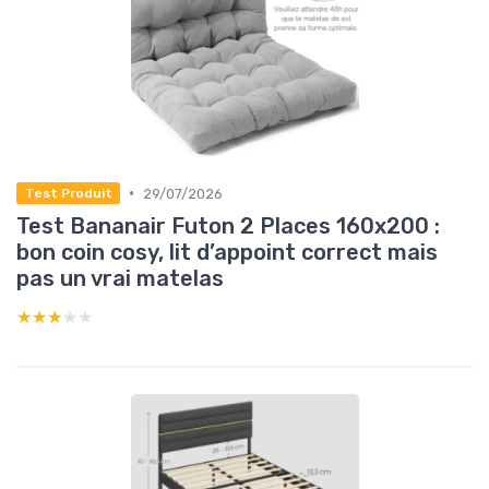
•
29/07/2026
Test Produit
Test Bananair Futon 2 Places 160x200 :
bon coin cosy, lit d’appoint correct mais
pas un vrai matelas
★★★★★
★★★★★