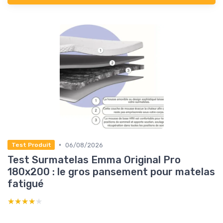
•
06/08/2026
Test Produit
Test Surmatelas Emma Original Pro
180x200 : le gros pansement pour matelas
fatigué
★★★★★
★★★★★