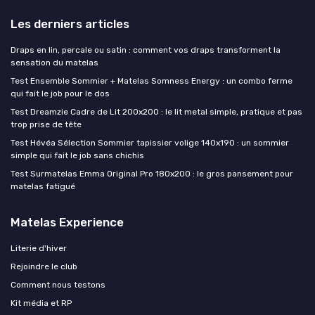
Les derniers articles
Draps en lin, percale ou satin : comment vos draps transforment la
sensation du matelas
Test Ensemble Sommier + Matelas Somness Energy : un combo ferme
qui fait le job pour le dos
Test Dreamzie Cadre de Lit 200x200 : le lit metal simple, pratique et pas
trop prise de tête
Test Hévéa Sélection Sommier tapissier volige 140x190 : un sommier
simple qui fait le job sans chichis
Test Surmatelas Emma Original Pro 180x200 : le gros pansement pour
matelas fatigué
Matelas Experience
Literie d'hiver
Rejoindre le club
Comment nous testons
Kit média et RP