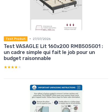
•
27/07/2026
Test Produit
Test VASAGLE Lit 160x200 RMB505G01 :
un cadre simple qui fait le job pour un
budget raisonnable
★★★★★
★★★★★