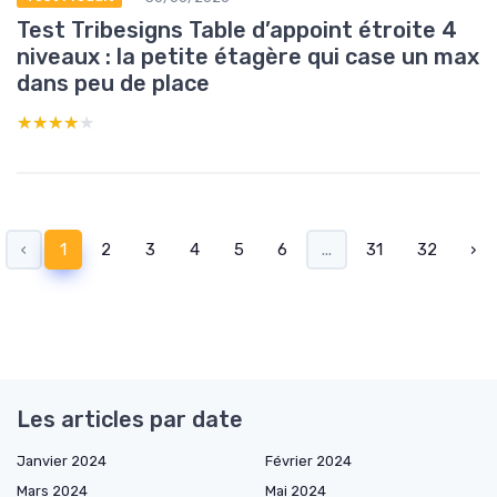
Test Tribesigns Table d’appoint étroite 4
niveaux : la petite étagère qui case un max
dans peu de place
★★★★★
★★★★★
‹
1
2
3
4
5
6
...
31
32
›
Les articles par date
Janvier 2024
Février 2024
Mars 2024
Mai 2024