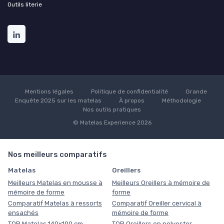
Outils literie
Mentions légales
Politique de confidentialité
Grande
Enquête 2025 sur les matelas
À propos
Méthodologie
Nos outils pratiques
© Matelas Experience 2026
Nos meilleurs comparatifs
Matelas
Oreillers
Meilleurs Matelas en mousse à
Meilleurs Oreillers à mémoire de
mémoire de forme
forme
Comparatif Matelas à ressorts
Comparatif Oreiller cervical à
ensachés
mémoire de forme
TOP Matelas 140x190 cm
TOP Oreillers en polyester