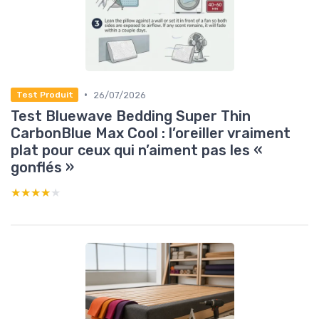
•
26/07/2026
Test Produit
Test Bluewave Bedding Super Thin
CarbonBlue Max Cool : l’oreiller vraiment
plat pour ceux qui n’aiment pas les «
gonflés »
★★★★★
★★★★★