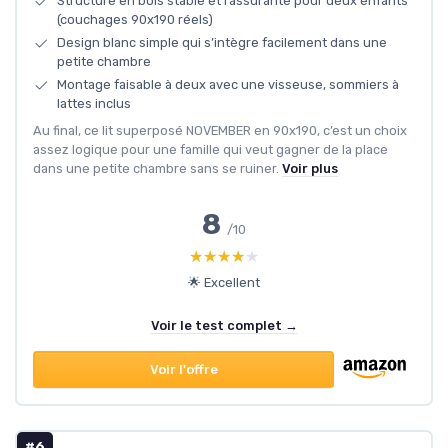
Structure en bois stable et rassurante pour deux enfants
(couchages 90x190 réels)
Design blanc simple qui s’intègre facilement dans une
petite chambre
Montage faisable à deux avec une visseuse, sommiers à
lattes inclus
Au final, ce lit superposé NOVEMBER en 90x190, c’est un choix
assez logique pour une famille qui veut gagner de la place
dans une petite chambre sans se ruiner.
Voir plus
8
/10
★★★★★
★★★★★
🌟 Excellent
Voir le test complet →
Voir l'offre
#6