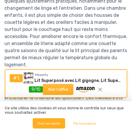
quelques ajustements pratiques, notamment pour le
changement de linge et l’entretien. Dans une chambre
enfants, il est plus simple de choisir des housses de
couette légères et des oreillers faciles à manipuler,
surtout pour le couchage haut qui reste moins
accessible. Pour améliorer encore le confort thermique,
un ensemble de literie adapté comme une couette
quatre saisons de qualité sur le lit principal des parents
permet de mieux réguler la température globale du
logement.
Yihomfy
Dans une famille qui reçoit souvent, un lit appoint
#1
Lit Superposé avec Lit gigogne, Lit Superposé 90x190 2 Places, Lit avec Échelle de Sécurité, Convertible en 3 lit Simple, Lit superposé sans Matelas, pour Fille et Garçon(Noir)
pliant ou un matelas d’appoint peut compléter les lits
9/10
Voir l'offre
superposés pour offrir une place supplémentaire sans
encombrer la chambre au quotidien. Les meilleurs lits
superposés restent alors réservés aux enfants, tandis
Ce site utilise des cookies et vous donne le contrôle sur ceux que
que le lit appoint sert pour les amis de passage ou les
vous souhaitez activer
grands parents. En planifiant ainsi l’usage de chaque
Tout accepter
Personnaliser
couchage, on exploite pleinement le gain de place