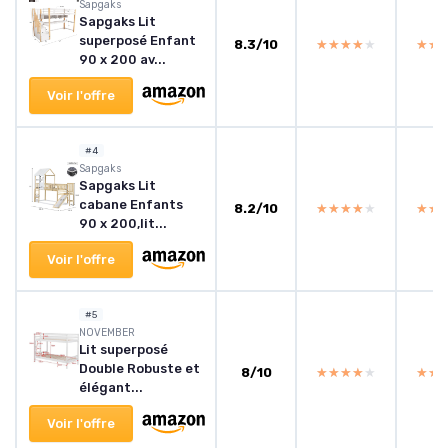
Sapgaks
Sapgaks Lit
superposé Enfant
8.3/10
★★★★★
★★★★★
★★
★★
90 x 200 av...
Voir l'offre
#4
Sapgaks
Sapgaks Lit
cabane Enfants
8.2/10
★★★★★
★★★★★
★★
★★
90 x 200,lit...
Voir l'offre
#5
NOVEMBER
Lit superposé
Double Robuste et
8/10
★★★★★
★★★★★
★★
★★
élégant...
Voir l'offre