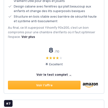
vraiment utile pour draps et jouets
Design cabane avec fenêtres qui plaît beaucoup aux
enfants et change des lits superposés basiques
Structure en bois stable avec barrière de sécurité haute
et système anti-basculement
Au final, ce lit superposé Yihomfy 90x200, c’est un bon
compromis pour une chambre d’enfants où il faut optimiser
l’espace.
Voir plus
8
/10
★★★★★
★★★★★
🌟 Excellent
Voir le test complet →
Voir l'offre
#7