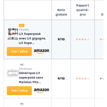
Rapport
Note
qualité-
globale
prix
Des
#1
Yihomfy
Lit Superposé
avec Lit gigogne,
9/10
★★★★★
★★★★★
★★
★★
Lit Supe...
Voir l'offre
#2
Générique
Générique Lit
superposé sans
9/10
★★★★★
★★★★★
★★
★★
Matelas 90x...
Voir l'offre
#3