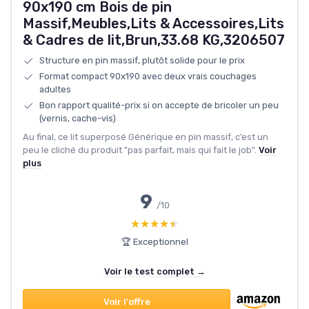
90x190 cm Bois de pin
Massif,Meubles,Lits & Accessoires,Lits
& Cadres de lit,Brun,33.68 KG,3206507
Structure en pin massif, plutôt solide pour le prix
Format compact 90x190 avec deux vrais couchages
adultes
Bon rapport qualité-prix si on accepte de bricoler un peu
(vernis, cache-vis)
Au final, ce lit superposé Générique en pin massif, c’est un
peu le cliché du produit "pas parfait, mais qui fait le job".
Voir
plus
9
/10
★★★★★
★★★★★
🏆 Exceptionnel
Voir le test complet →
Voir l'offre