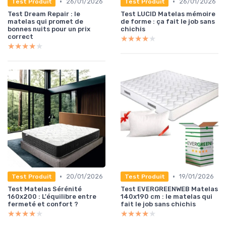
•
•
26/01/2026
26/01/2026
Test Produit
Test Produit
Test Dream Repair : le
Test LUCID Matelas mémoire
matelas qui promet de
de forme : ça fait le job sans
bonnes nuits pour un prix
chichis
correct
★★★★★
★★★★★
★★★★★
★★★★★
•
•
20/01/2026
19/01/2026
Test Produit
Test Produit
Test Matelas Sérénité
Test EVERGREENWEB Matelas
160x200 : L'équilibre entre
140x190 cm : le matelas qui
fermeté et confort ?
fait le job sans chichis
★★★★★
★★★★★
★★★★★
★★★★★