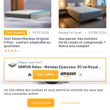
•
•
19/01/2026
Budget et qualité
01/08/2026
Test Produit
Test Emma Matelas Original
Que penser des matelas
II Plus : confort adaptable au
livrés roulés et compressés ?
quotidien.
Notre avis complet
★★★★★
★★★★★
Simpur Low Cost
SIMPUR Relax - Matelas Epaisseur 30 cm Royal Top Visco-Graphene - 90x200 cm - Haut Niveau de conductivite Thermique - Reducteur electricite Statique - Perfect Soutien Haute Resilience 30 cm 90 x 200 cm
🔥
Voir l'offre
Ce site utilise des cookies et vous donne le contrôle sur ceux que
vous souhaitez activer
🔥 POPULAIRE
Tout accepter
Personnaliser
SIMPUR LOW COST
SIMPUR Relax - Matelas Epaisseur 30 cm Royal Top