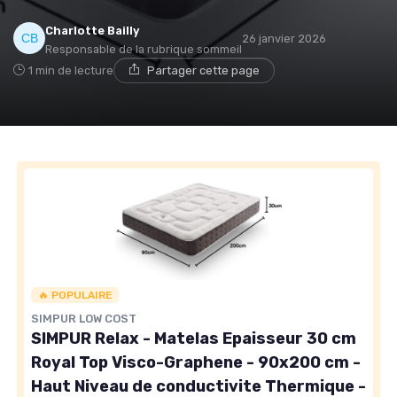
Charlotte Bailly
26 janvier 2026
Responsable de la rubrique sommeil
→ Je rejoins le club
1 min de lecture
Partager cette page
* En rejoignant le club, j'accepte de recevoir les emails
de Matelas Experience et les offres de ses partenaires.
Non merci, peut-être plus tard
🔥 POPULAIRE
SIMPUR LOW COST
SIMPUR Relax - Matelas Epaisseur 30 cm
Royal Top Visco-Graphene - 90x200 cm -
Haut Niveau de conductivite Thermique -