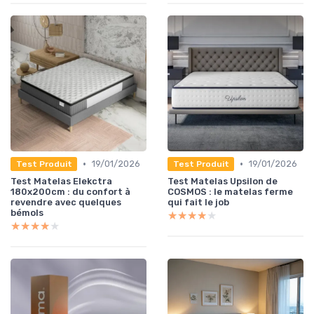
•
•
19/01/2026
19/01/2026
Test Produit
Test Produit
Test Matelas Elekctra
Test Matelas Upsilon de
180x200cm : du confort à
COSMOS : le matelas ferme
revendre avec quelques
qui fait le job
bémols
★★★★★
★★★★★
★★★★★
★★★★★