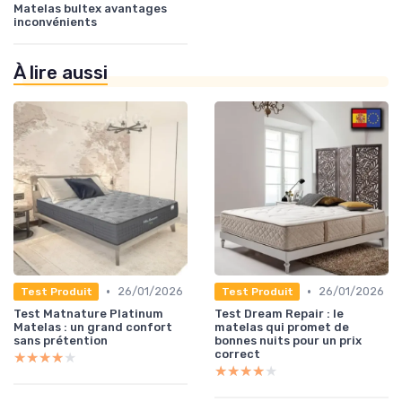
Matelas bultex avantages
inconvénients
À lire aussi
•
•
26/01/2026
26/01/2026
Test Produit
Test Produit
Test Matnature Platinum
Test Dream Repair : le
Matelas : un grand confort
matelas qui promet de
sans prétention
bonnes nuits pour un prix
correct
★★★★★
★★★★★
★★★★★
★★★★★