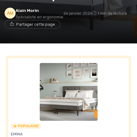
Alain Morin
26 janvier 2026
1 min de lecture
Spécialiste en ergonomie
→ Je rejoins le club
Partager cette page
* En rejoignant le club, j'accepte de recevoir les emails
de Matelas Experience et les offres de ses partenaires.
Non merci, peut-être plus tard
🔥 POPULAIRE
EMMA