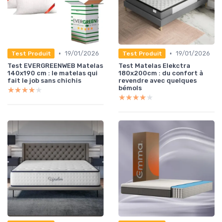
•
•
19/01/2026
19/01/2026
Test Produit
Test Produit
Test EVERGREENWEB Matelas
Test Matelas Elekctra
140x190 cm : le matelas qui
180x200cm : du confort à
fait le job sans chichis
revendre avec quelques
bémols
★★★★★
★★★★★
★★★★★
★★★★★