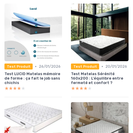
•
•
26/01/2026
20/01/2026
Test Produit
Test Produit
Test LUCID Matelas mémoire
Test Matelas Sérénité
de forme : ça fait le job sans
160x200 : L'équilibre entre
chichis
fermeté et confort ?
★★★★★
★★★★★
★★★★★
★★★★★