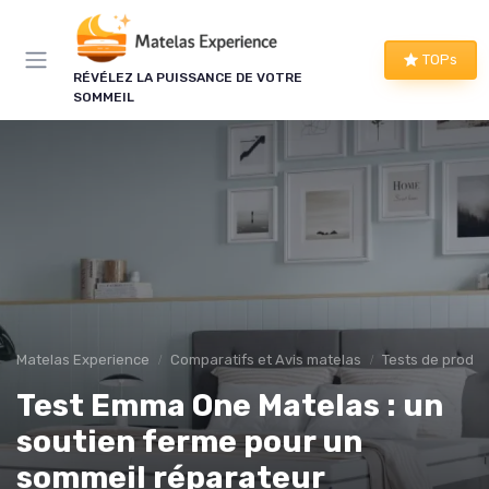
Panneau de gestion des cookies
×
TOPs
RÉVÉLEZ LA PUISSANCE DE VOTRE
LE CLUB MATELAS EXPERIENCE
SOMMEIL
Mieux dormir, ça commence
ici !
Une à deux fois par semaine, les bons plans literie
que nous avons vérifiés, nos tests en avant-
première et les conseils qui ne tiennent pas dans
un comparatif.
Bons plans vérifiés
Matelas Experience
Comparatifs et Avis matelas
Tests de produi
Tests en avant-première
Test Emma One Matelas : un
Conseils pratiques
Nouveautés filtrées
soutien ferme pour un
sommeil réparateur