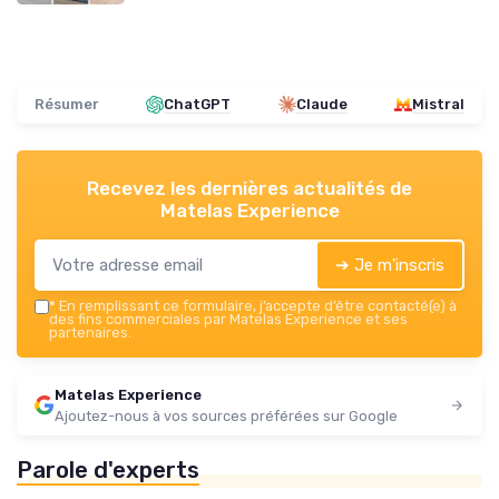
Résumer
ChatGPT
Claude
Mistral
Recevez les dernières actualités de
Matelas Experience
➔ Je m'inscris
*
En remplissant ce formulaire, j’accepte d’être contacté(e) à
des fins commerciales par Matelas Experience et ses
partenaires.
Matelas Experience
Ajoutez-nous à vos sources préférées sur Google
Parole d'experts