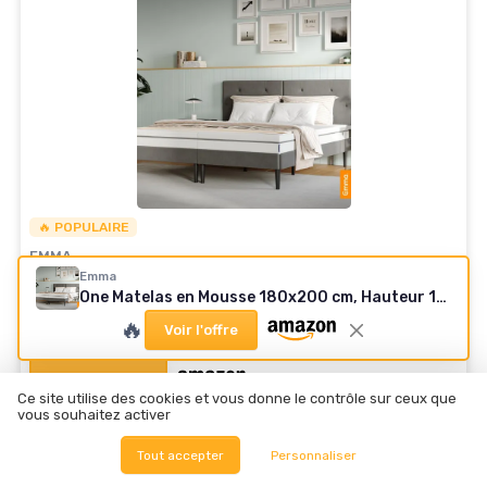
🔥 POPULAIRE
EMMA
One Matelas en Mousse 180x200 cm, Hauteur 18
Emma
One Matelas en Mousse 180x200 cm, Hauteur 18 cm, Fermeté Dure (H2), Matelas à 7 Zones 180 x 200 cm Blanc
cm, Fermeté Dure (H2), Matelas à 7 Zones 180 x
🔥
200 cm Blanc
Voir l'offre
Voir l'offre
Ce site utilise des cookies et vous donne le contrôle sur ceux que
vous souhaitez activer
Tout accepter
Personnaliser
Les articles par date