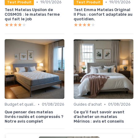
•
•
19/01/2026
19/01/2026
Test Produit
Test Produit
Test Matelas Upsilon de
Test Emma Matelas Original
COSMOS : le matelas ferme
II Plus : confort adaptable au
qui fait le job
quotidien.
★★★★★
★★★★★
★★★★★
★★★★★
•
•
Budget et qualité
01/08/2026
Guides d'achat
01/08/2026
Que penser des matelas
Ce qu’il faut savoir avant
livrés roulés et compressés ?
d’acheter un matelas
Notre avis complet
Mérinos : avis et conseils