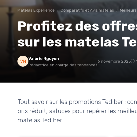
Matelas Experience
Comparatifs et Avis matelas
Meilleur
Profitez des offr
sur les matelas T
Valérie Nguyen
6 novembre 2025
Rédactrice en charge des tendances
Tout savoir sur les promotions Tediber : co
prix réduit, astuces pour repérer les meill
matelas Tediber.