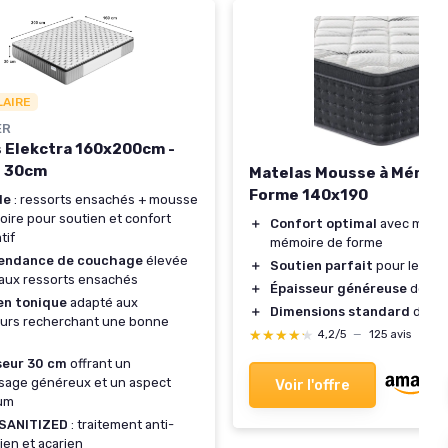
LAIRE
ER
 Elekctra 160x200cm -
e 30cm
Matelas Mousse à Mémoi
Forme 140x190
de
: ressorts ensachés + mousse
ire pour soutien et confort
＋
Confort optimal
avec mous
tif
mémoire de forme
endance de couchage
élevée
＋
Soutien parfait
pour le dos
aux ressorts ensachés
＋
Épaisseur généreuse
de 30
en tonique
adapté aux
＋
Dimensions standard
de 14
urs recherchant une bonne
★★★★★
★★★★★
4,2/5
—
125 avis
seur 30 cm
offrant un
sage généreux et un aspect
Voir l'offre
um
 SANITIZED
: traitement anti-
ien et acarien