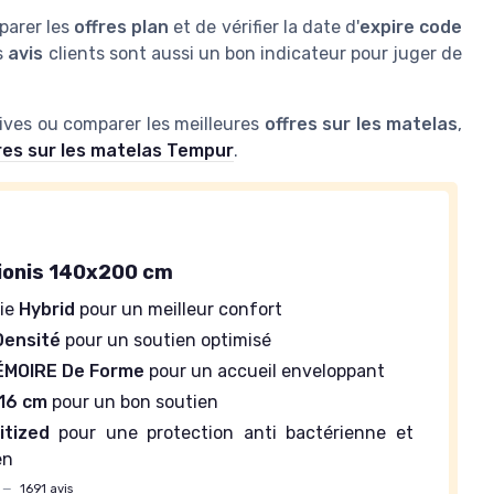
mparer les
offres plan
et de vérifier la date d'
expire code
s
avis
clients sont aussi un bon indicateur pour juger de
tives ou comparer les meilleures
offres sur les matelas
,
fres sur les matelas Tempur
.
ionis 140x200 cm
gie
Hybrid
pour un meilleur confort
Densité
pour un soutien optimisé
ÉMOIRE De Forme
pour un accueil enveloppant
16 cm
pour un bon soutien
itized
pour une protection anti bactérienne et
en
—
1691 avis