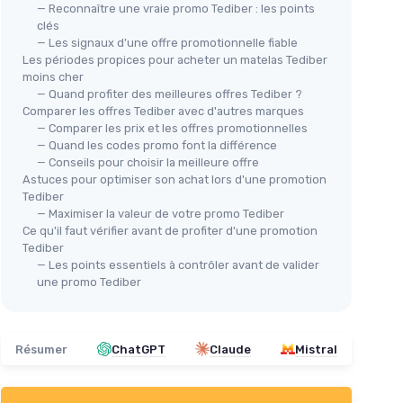
— Reconnaître une vraie promo Tediber : les points
clés
— Les signaux d’une offre promotionnelle fiable
Les périodes propices pour acheter un matelas Tediber
moins cher
— Quand profiter des meilleures offres Tediber ?
Comparer les offres Tediber avec d'autres marques
— Comparer les prix et les offres promotionnelles
WOOLY BEDDING
— Quand les codes promo font la différence
🔥
Matelas Wooly Level II 140x190
re de
— Conseils pour choisir la meilleure offre
NOV
＋
Épaisseur XXL
de 32 cm
Astuces pour optimiser son achat lors d'une promotion
Mat
Tediber
＋
Confort
Premium
avec 13 couches
se à
— Maximiser la valeur de votre promo Tediber
＋
＋
Inclusion de
Gel Actif
Ce qu'il faut vérifier avant de profiter d'une promotion
＋
Fibre naturelle de
Laine
Tediber
＋
 cm
＋
Mousse
mémoire de forme
— Les points essentiels à contrôler avant de valider
0x190 cm
★★★★★
★★★★★
4,2/5
—
122 avis
une promo Tediber
＋
Voir l'offre
＋
＋
Résumer
ChatGPT
Claude
Mistral
a
★★
★★