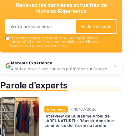
Recevez les dernières actualités de
Matelas Experience
➔ Je m'inscris
*
En remplissant ce formulaire, j’accepte d’être
contacté(e) à des fins commerciales par Matelas
Experience et ses partenaires.
Matelas Experience
Ajoutez-nous à vos sources préférées sur Google
Parole d'experts
•
10/07/2026
Interview
Interview de Guillaume Arbel de
LABEL NATUREL : Réussir dans le e-
commerce de literie naturelle