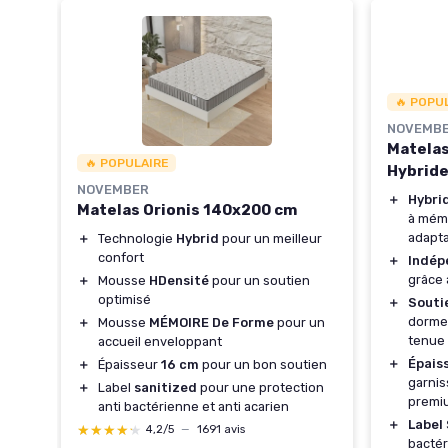
🔥 POPU
NOVEMB
Matelas
🔥 POPULAIRE
0
Hybrid
NOVEMBER
＋
Hybri
Matelas Orionis 140x200 cm
à mémo
s
adapta
＋
Technologie
Hybrid
pour un meilleur
confort
＋
Indép
grâce 
＋
Mousse
HDensité
pour un soutien
optimisé
＋
Souti
dorme
＋
Mousse
MÉMOIRE De Forme
pour un
tenue
accueil enveloppant
＋
Épais
＋
Épaisseur
16 cm
pour un bon soutien
garnis
＋
Label
sanitized
pour une protection
premi
anti bactérienne et anti acarien
＋
Label
★★★★★
★★★★★
4,2/5
—
1691 avis
bactér