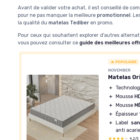
Avant de valider votre achat, il est conseillé de co
pour ne pas manquer la meilleure
promotionnel
. Le
la qualité du
matelas Tediber
en promo.
Pour ceux qui souhaitent explorer d'autres alterna
vous pouvez consulter ce
guide des meilleures of
🔥 POPULAIRE
NOVEMBER
Matelas Or
＋
Technolo
＋
Mousse
H
＋
Mousse
M
＋
Épaisseur
＋
Label
san
anti acari
★★★★★
★★★★★
4,2/5