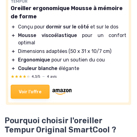
TEMPUR
Oreiller ergonomique Mousse à mémoire
de forme
＋
Conçu pour
dormir sur le côté
et sur le dos
＋
Mousse viscoélastique
pour un confort
optimal
＋
Dimensions adaptées (50 x 31 x 10/7 cm)
＋
Ergonomique
pour un soutien du cou
＋
Couleur blanche
élégante
★★★★★
★★★★★
4,3/5
—
4 avis
Voir l'offre
Pourquoi choisir l'oreiller
Tempur Original SmartCool ?