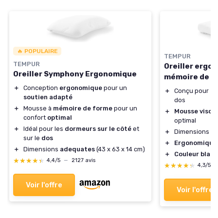
🔥 POPULAIRE
TEMPUR
TEMPUR
Oreiller ergo
Oreiller Symphony Ergonomique
mémoire de f
＋
Conception
ergonomique
pour un
＋
Conçu pour
do
soutien adapté
dos
＋
Mousse à
mémoire de forme
pour un
＋
Mousse visco
confort
optimal
optimal
＋
Idéal pour les
dormeurs sur le côté
et
＋
Dimensions ada
sur le
dos
＋
Ergonomique
＋
Dimensions
adequates
(43 x 63 x 14 cm)
＋
Couleur blan
★★★★★
★★★★★
4,4/5
—
2127 avis
★★★★★
★★★★★
4,3/5
Voir l'offre
Voir l'offre