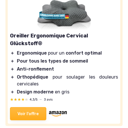
Oreiller Ergonomique Cervical
Glückstoff®
＋
Ergonomique
pour un
confort optimal
＋
Pour tous les types de sommeil
＋
Anti-ronflement
＋
Orthopédique
pour soulager les douleurs
cervicales
＋
Design moderne
en gris
★★★★★
★★★★★
4,3/5
—
3 avis
Voir l'offre