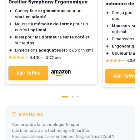
Oreiller Symphony Ergonomique
mémoire de f
＋
Conception
ergonomique
pour un
＋
Conçu pour
do
soutien adapté
dos
＋
Mousse à
mémoire de forme
pour un
＋
Mousse visco
confort
optimal
optimal
＋
Idéal pour les
dormeurs sur le côté
et
＋
Dimensions ada
sur le
dos
＋
Ergonomique
＋
Dimensions
adequates
(43 x 63 x 14 cm)
＋
Couleur blan
★★★★★
★★★★★
4,4/5
—
2127 avis
★★★★★
★★★★★
4,3/5
Voir l'offre
Voir l'offre
SOMMAIRE
Comprendre la technologie Tempur
Les bienfaits de la technologie SmartCool
Pourquoi choisir l'oreiller Tempur Original SmartCool ?