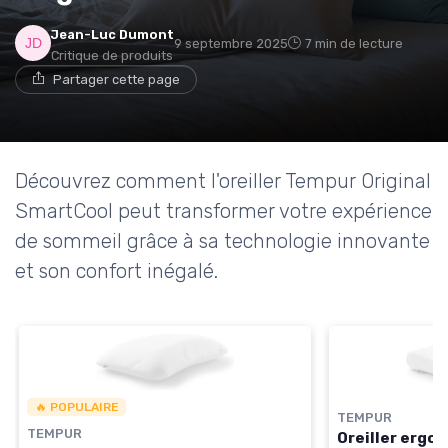
Jean-Luc Dumont
9 septembre 2025
7 min de lecture
Critique de produits
→ Je rejoins le club
Partager cette page
* En rejoignant le club, j'accepte de recevoir les emails
de Matelas Experience et les offres de ses partenaires.
Découvrez comment l'oreiller Tempur Original
Non merci, peut-être plus tard
SmartCool peut transformer votre expérience
de sommeil grâce à sa technologie innovante
et son confort inégalé.
🔥 POPULAIRE
TEMPUR
TEMPUR
Oreiller ergo