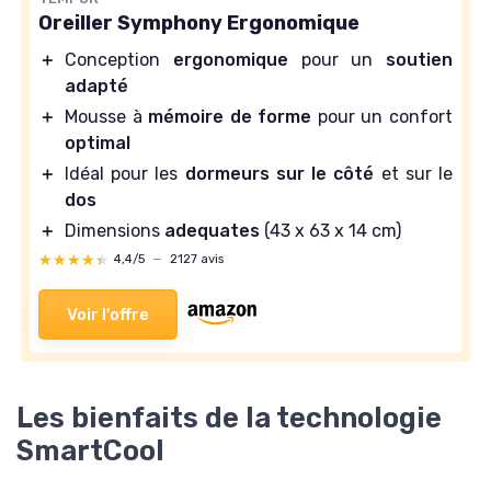
Oreiller Symphony Ergonomique
＋
Conception
ergonomique
pour un
soutien
adapté
＋
Mousse à
mémoire de forme
pour un confort
optimal
＋
Idéal pour les
dormeurs sur le côté
et sur le
dos
＋
Dimensions
adequates
(43 x 63 x 14 cm)
★★★★★
★★★★★
4,4/5
—
2127 avis
Voir l'offre
Les bienfaits de la technologie
SmartCool