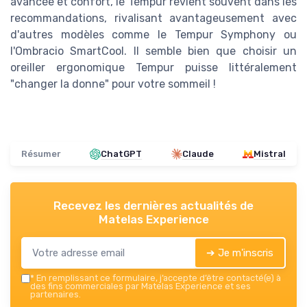
avancée et confort, le Tempur revient souvent dans les
recommandations, rivalisant avantageusement avec
d'autres modèles comme le Tempur Symphony ou
l'Ombracio SmartCool. Il semble bien que choisir un
oreiller ergonomique Tempur puisse littéralement
"changer la donne" pour votre sommeil !
Résumer
ChatGPT
Claude
Mistral
Recevez les dernières actualités de
Matelas Experience
➔ Je m'inscris
*
En remplissant ce formulaire, j’accepte d’être contacté(e) à
des fins commerciales par Matelas Experience et ses
partenaires.