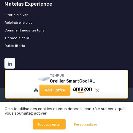
Matelas Experience
Literie d'hiver
Rejoindre le club
Comment nous testons
Kit média et RP
Outils literie
TEMPUR
Oreiller SmartCool XL
🔥
Voir l'offre
Mentions légales
Politique de confidentialité
Grande
Enquête 2025 sur les matelas
À propos
Méthodologie
Nos outils pratiques
Ce site utilise des cookies et vous donne le contrôle sur ceux que
vous souhaitez activer
© Matelas Experience 2026
Tout accepter
Personnaliser