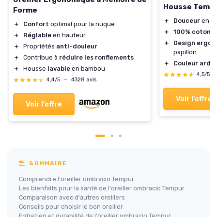
Housse Tempu
Forme
＋
Douceur
en je
＋
Confort
optimal pour la nuque
＋
100% coton
＋
Réglable
en hauteur
＋
Design ergo
＋
Propriétés
anti-douleur
papillon
＋
Contribue à
réduire les ronflements
＋
Couleur ardo
＋
Housse
lavable
en bambou
★★★★★
★★★★★
4,5/5
★★★★★
★★★★★
4,4/5
—
4328 avis
Voir l'offre
Voir l'offre
SOMMAIRE
Comprendre l'oreiller ombracio Tempur
Les bienfaits pour la santé de l'oreiller ombracio Tempur
Comparaison avec d'autres oreillers
Conseils pour choisir le bon oreiller
Entretien et durabilité de l'oreiller ombracio Tempur