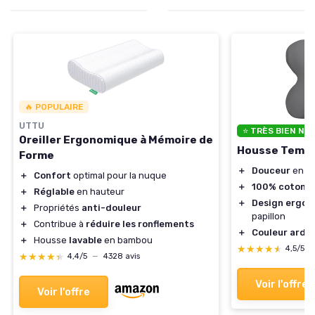
🔥 POPULAIRE
UTTU
⭐ TRÈS BIEN NO
Oreiller Ergonomique à Mémoire de
Housse Tempu
Forme
＋
Douceur
en je
＋
Confort
optimal pour la nuque
＋
100% coton
＋
Réglable
en hauteur
＋
Design ergo
＋
Propriétés
anti-douleur
papillon
＋
Contribue à
réduire les ronflements
＋
Couleur ardo
＋
Housse
lavable
en bambou
★★★★★
★★★★★
4,5/5
★★★★★
★★★★★
4,4/5
—
4328 avis
Voir l'offre
Voir l'offre