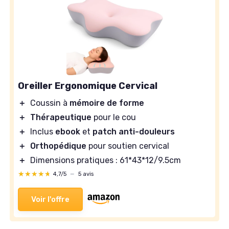
Oreiller Ergonomique Cervical
＋
Coussin à
mémoire de forme
＋
Thérapeutique
pour le cou
＋
Inclus
ebook
et
patch anti-douleurs
＋
Orthopédique
pour soutien cervical
＋
Dimensions pratiques : 61*43*12/9.5cm
★★★★★
★★★★★
4,7/5
—
5 avis
Voir l'offre