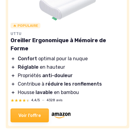
🔥 POPULAIRE
UTTU
Oreiller Ergonomique à Mémoire de
Forme
＋
Confort
optimal pour la nuque
＋
Réglable
en hauteur
＋
Propriétés
anti-douleur
＋
Contribue à
réduire les ronflements
＋
Housse
lavable
en bambou
★★★★★
★★★★★
4,4/5
—
4328 avis
Voir l'offre