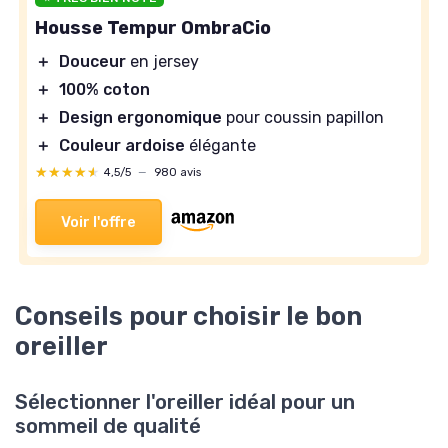
Housse Tempur OmbraCio
＋
Douceur
en jersey
＋
100% coton
＋
Design ergonomique
pour coussin papillon
＋
Couleur ardoise
élégante
★★★★★
★★★★★
4,5/5
—
980 avis
Voir l'offre
Conseils pour choisir le bon
oreiller
Sélectionner l'oreiller idéal pour un
sommeil de qualité