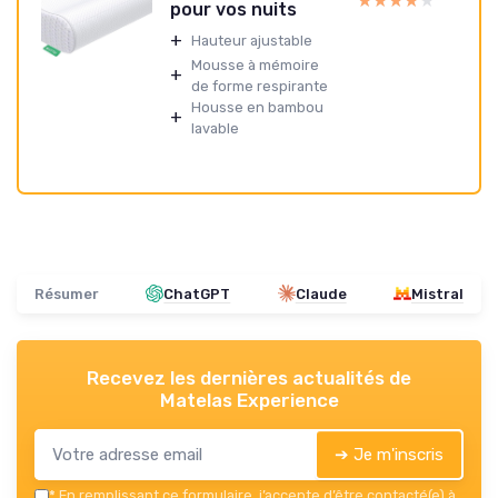
★★★★★
★★★★★
pour vos nuits
+
Hauteur ajustable
Mousse à mémoire
+
de forme respirante
Housse en bambou
+
lavable
Résumer
ChatGPT
Claude
Mistral
Recevez les dernières actualités de
Matelas Experience
➔ Je m'inscris
*
En remplissant ce formulaire, j’accepte d’être contacté(e) à