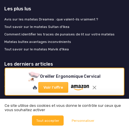
Les plus lus
Avis sur les matelas Dreamea : que valent-ils vraiment ?
Tout savoir sur le matelas Sultan d'Ikea
Comment identifier les traces de punaises de lit sur votre matelas
Matelas bultex avantages inconvénients
Tout savoir sur le matelas Malvik d'Ikea
Les derniers articles
Draps en lin, percale ou satin : comment vos draps transforment la
Oreiller Ergonomique Cervical
sensation du matelas
🔥
Test Ensemble Sommier + Matelas Somness Energy : un combo ferme
Voir l'offre
qui fait le job pour le dos
Test Dreamzie Cadre de Lit 200x200 : le lit metal simple, pratique et pas
trop prise de tête
Ce site utilise des cookies et vous donne le contrôle sur ceux que
vous souhaitez activer
Test Hévéa Sélection Sommier tapissier volige 140x190 : un sommier
simple qui fait le job sans chichis
Tout accepter
Personnaliser
Test Surmatelas Emma Original Pro 180x200 : le gros pansement pour