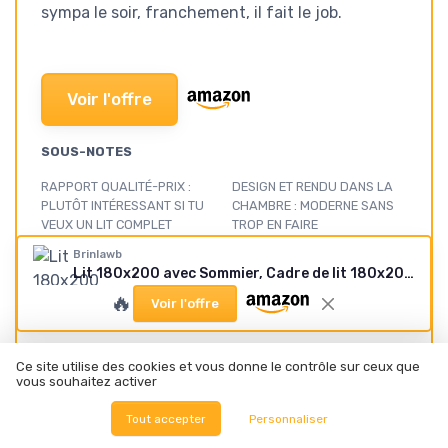
sympa le soir, franchement, il fait le job.
Voir l'offre
SOUS-NOTES
RAPPORT QUALITÉ-PRIX :
DESIGN ET RENDU DANS LA
PLUTÔT INTÉRESSANT SI TU
CHAMBRE : MODERNE SANS
VEUX UN LIT COMPLET
TROP EN FAIRE
★★★★★
★★★★★
★★★★★
★★★★★
Brinlawb
Lit 180x200 avec Sommier, Cadre de lit 180x200cm avec Éclairage LED et 2 Prises CA & 2 Ports USB, Tête de lit Rembourrée avec Rangement, Structure Stable, Effet Flottant, Tissu en Lin, Gris Gris 180x200cm
CONFORT ET BRUIT : ÇA FAIT
MATÉRIAUX ET FINITIONS :
🔥
Voir l'offre
LE JOB SI TU AS UN BON
CORRECTS, AVEC QUELQUES
MATELAS
LIMITES
★★★★★
★★★★★
★★★★★
★★★★★
Ce site utilise des cookies et vous donne le contrôle sur ceux que
vous souhaitez activer
SOLIDITÉ ET LONGÉVITÉ : À
LED, PRISES ET RANGEMENT :
MANIER AVEC UN MINIMUM DE
PRATIQUE AU QUOTIDIEN
Tout accepter
Personnaliser
SOIN
★★★★★
★★★★★