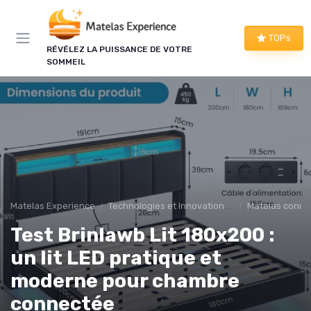
Panneau de gestion des cookies
TOPs
RÉVÉLEZ LA PUISSANCE DE VOTRE
SOMMEIL
Matelas Experience
Technologies et Innovations pour les matelas
Matelas conne
Test Brinlawb Lit 180x200 :
un lit LED pratique et
moderne pour chambre
connectée