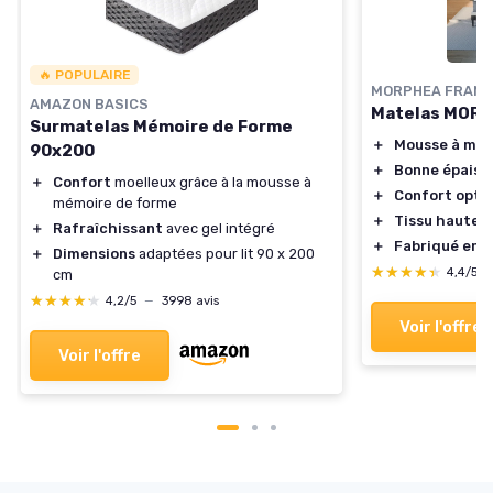
🔥 POPULAIRE
MORPHEA FRANC
AMAZON BASICS
Matelas MOR
Surmatelas Mémoire de Forme
＋
Mousse à mém
90x200
＋
Bonne épaiss
＋
Confort
moelleux grâce à la mousse à
＋
Confort optim
mémoire de forme
＋
Tissu hautem
＋
Rafraîchissant
avec gel intégré
＋
Fabriqué en 
＋
Dimensions
adaptées pour lit 90 x 200
★★★★★
★★★★★
4,4/5
cm
★★★★★
★★★★★
4,2/5
—
3998 avis
Voir l'offre
Voir l'offre