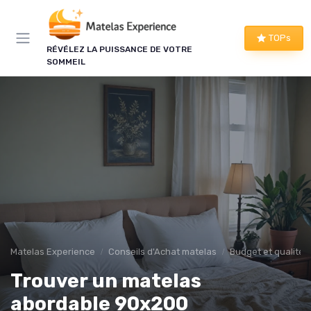
Panneau de gestion des cookies
×
TOPs
LE CLUB MATELAS EXPERIENCE
RÉVÉLEZ LA PUISSANCE DE VOTRE
SOMMEIL
Mieux dormir, ça commence
ici !
Une à deux fois par semaine, les bons plans literie
que nous avons vérifiés, nos tests en avant-
première et les conseils qui ne tiennent pas dans
un comparatif.
Bons plans vérifiés
Tests en avant-première
Matelas Experience
Conseils d'Achat matelas
Budget et qualité
Conseils pratiques
Nouveautés filtrées
Trouver un matelas
abordable 90x200