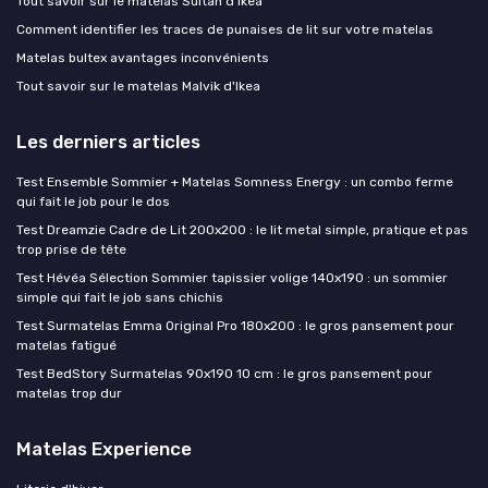
Tout savoir sur le matelas Sultan d'Ikea
Comment identifier les traces de punaises de lit sur votre matelas
Matelas bultex avantages inconvénients
Tout savoir sur le matelas Malvik d'Ikea
Les derniers articles
Test Ensemble Sommier + Matelas Somness Energy : un combo ferme
qui fait le job pour le dos
Test Dreamzie Cadre de Lit 200x200 : le lit metal simple, pratique et pas
trop prise de tête
Test Hévéa Sélection Sommier tapissier volige 140x190 : un sommier
simple qui fait le job sans chichis
Test Surmatelas Emma Original Pro 180x200 : le gros pansement pour
matelas fatigué
Test BedStory Surmatelas 90x190 10 cm : le gros pansement pour
matelas trop dur
Matelas Experience