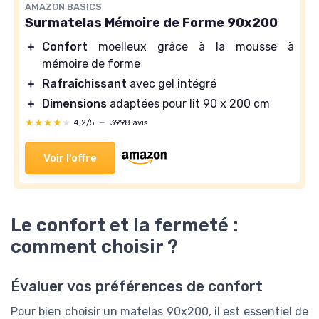
AMAZON BASICS
Surmatelas Mémoire de Forme 90x200
＋
Confort
moelleux grâce à la mousse à
mémoire de forme
＋
Rafraîchissant
avec gel intégré
＋
Dimensions
adaptées pour lit 90 x 200 cm
★★★★★
★★★★★
4,2/5
—
3998 avis
Voir l'offre
Le confort et la fermeté :
comment choisir ?
Évaluer vos préférences de confort
Pour bien choisir un matelas 90x200, il est essentiel de