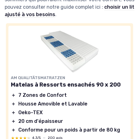
pouvez consulter notre guide complet ici :
choisir un lit
ajusté à vos besoins
.
AM QUALITÄTSMATRATZEN
Matelas à Ressorts ensachés 90 x 200
＋
7 Zones de Confort
＋
Housse Amovible et Lavable
＋
Oeko-TEX
＋
20 cm d'épaisseur
＋
Conforme pour un poids à partir de 80 kg
★★★★★
★★★★★
4,3/5
—
200 avis