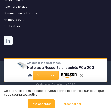
Literie d'hiver
Rejoindre le club
Comment nous testons
Kit média et RP
Outils literie
AM Qualitätsmatratzen
Matelas à Ressorts ensachés 90 x 200
Mentions légales
Politique de confidentialité
Grande
🔥
Enquête 2025 sur les matelas
À propos
Méthodologie
Voir l'offre
Nos outils pratiques
© Matelas Experience 2026
Ce site utilise des cookies et vous donne le contrôle sur ceux que
vous souhaitez activer
Nos meilleurs comparatifs
Tout accepter
Personnaliser
Matelas
Oreillers