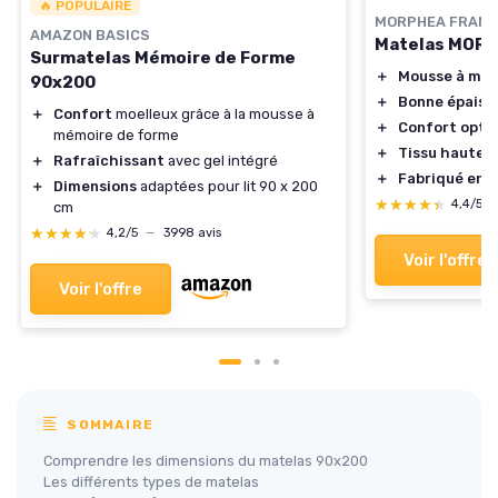
🔥 POPULAIRE
MORPHEA FRANC
AMAZON BASICS
Matelas MOR
Surmatelas Mémoire de Forme
＋
Mousse à mém
90x200
＋
Bonne épaiss
＋
Confort
moelleux grâce à la mousse à
＋
Confort optim
mémoire de forme
＋
Tissu hautem
＋
Rafraîchissant
avec gel intégré
＋
Fabriqué en 
＋
Dimensions
adaptées pour lit 90 x 200
★★★★★
★★★★★
4,4/5
cm
★★★★★
★★★★★
4,2/5
—
3998 avis
Voir l'offre
Voir l'offre
SOMMAIRE
Comprendre les dimensions du matelas 90x200
Les différents types de matelas