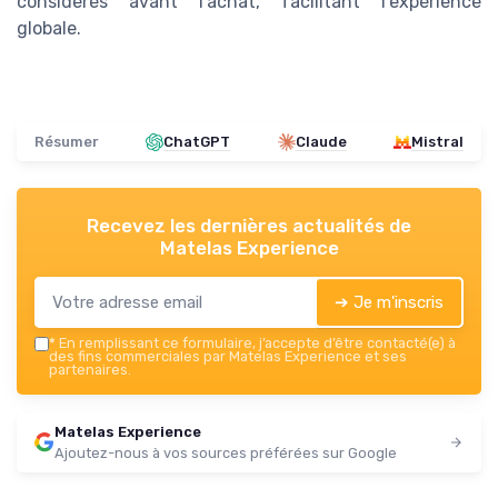
considérés avant l'achat, facilitant l'expérience
globale.
Résumer
ChatGPT
Claude
Mistral
Recevez les dernières actualités de
Matelas Experience
➔ Je m'inscris
*
En remplissant ce formulaire, j’accepte d’être contacté(e) à
des fins commerciales par Matelas Experience et ses
partenaires.
Matelas Experience
Ajoutez-nous à vos sources préférées sur Google