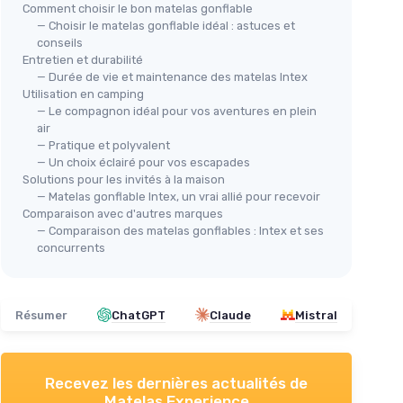
Comment choisir le bon matelas gonflable
— Choisir le matelas gonflable idéal : astuces et
conseils
Entretien et durabilité
— Durée de vie et maintenance des matelas Intex
Mat
 en
Utilisation en camping
Pla
— Le compagnon idéal pour vos aventures en plein
🔥 POPULAIRE
air
＋
ACTIVE ERA
luche
— Pratique et polyvalent
A
Matelas Gonflable 2 Personnes
(US)
— Un choix éclairé pour vos escapades
＋
er
Solutions pour les invités à la maison
＋
POMPE ÉLECTRIQUE INTÉGRÉE
p
— Matelas gonflable Intex, un vrai allié pour recevoir
＋
OREILLER SURÉLEVÉ
＋
Comparaison avec d'autres marques
＋
TECHNOLOGIE I-BEAM
— Comparaison des matelas gonflables : Intex et ses
＋
Idéal pour l'extérieur et le camping
concurrents
＋
＋
Dimensions : 203 x 152 x 56 cm
★★
★★
★★★★★
★★★★★
4,1/5
—
15931 avis
Résumer
ChatGPT
Claude
Mistral
Voir l'offre
Recevez les dernières actualités de
Matelas Experience