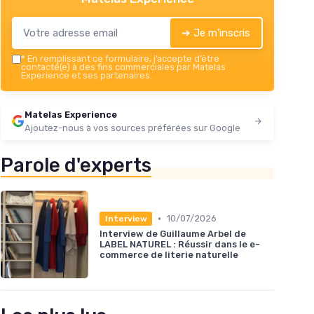
➔ Je m'inscris
*
En remplissant ce formulaire, j’accepte d’être
contacté(e) à des fins commerciales par Matelas
Experience et ses partenaires.
Matelas Experience
Ajoutez-nous à vos sources préférées sur Google
Parole d'experts
•
10/07/2026
Interview
Interview de Guillaume Arbel de
LABEL NATUREL : Réussir dans le e-
commerce de literie naturelle