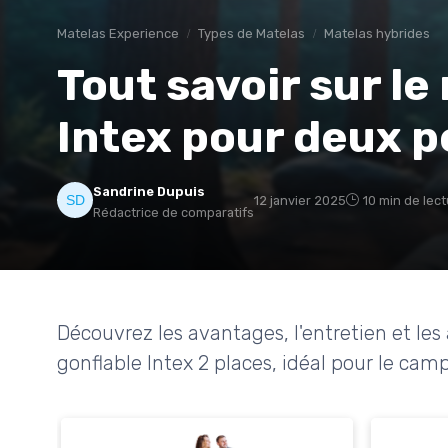
Matelas Experience
Types de Matelas
Matelas hybrides
Tout savoir sur le
Intex pour deux 
Sandrine Dupuis
12 janvier 2025
10 min de lec
Rédactrice de comparatifs
Découvrez les avantages, l'entretien et les
gonflable Intex 2 places, idéal pour le camp