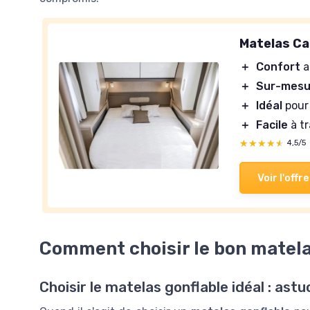
Matelas Ca
＋
Confort
a
＋
Sur-mesu
＋
Idéal
pour
＋
Facile
à tr
★★★★★
★★★★★
4,5/5
Voir l'offre
Comment choisir le bon matela
Choisir le matelas gonflable idéal : astu