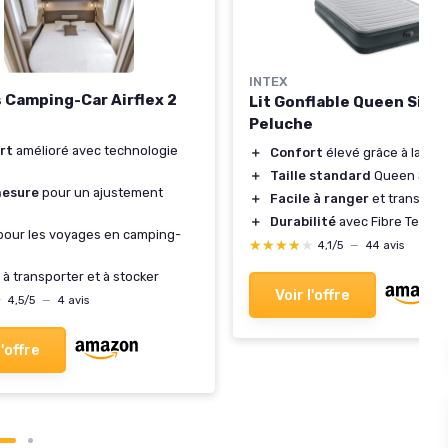
INTEX
 Camping-Car Airflex 2
Lit Gonflable Queen Size
Peluche
rt
amélioré avec technologie
＋
Confort
élevé grâce à la pe
＋
Taille standard
Queen Size 
esure
pour un ajustement
＋
Facile à ranger
et transport
＋
Durabilité
avec Fibre Tech
our les voyages en camping-
★★★★★
★★★★★
4,1/5
—
44 avis
à transporter et à stocker
Voir l'offre
★
★
4,5/5
—
4 avis
l'offre