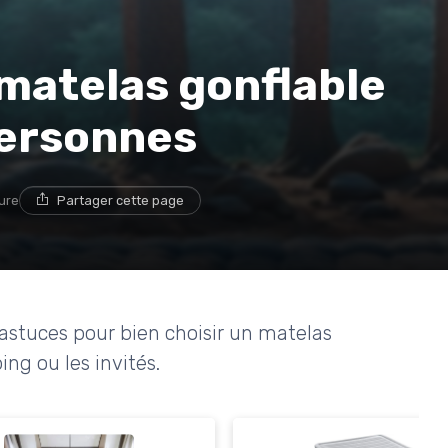
 matelas gonflable
personnes
ture
Partager cette page
 astuces pour bien choisir un matelas
ing ou les invités.