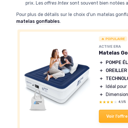
prix. Les
offres Intex
sont souvent bien notées a
Pour plus de détails sur le choix d'un matelas gonfl
matelas gonflables
.
🔥 POPULAIRE
ACTIVE ERA
Matelas Go
＋
POMPE ÉL
＋
OREILLER
＋
TECHNOLO
＋
Idéal pour
＋
Dimension
★★★★★
★★★★★
4,1/5
Voir l'offre