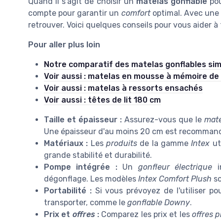
Quand il s'agit de choisir un
matelas gonflable
pou
compte pour garantir un
comfort
optimal. Avec une 
retrouver. Voici quelques conseils pour vous aider à 
Pour aller plus loin
Notre comparatif des matelas gonflables sim
Voir aussi : matelas en mousse à mémoire de
Voir aussi : matelas à ressorts ensachés
Voir aussi : têtes de lit 180 cm
Taille et épaisseur :
Assurez-vous que le
mate
Une épaisseur d'au moins 20 cm est recommand
Matériaux :
Les
produits
de la gamme
Intex
ut
grande stabilité et durabilité.
Pompe intégrée :
Un
gonfleur électrique
in
dégonflage. Les modèles
Intex
Comfort Plush
so
Portabilité :
Si vous prévoyez de l'utiliser po
transporter, comme le
gonflable Downy
.
Prix et
offres
:
Comparez les prix et les
offres p