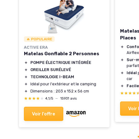
Matelas
Places
🔥 POPULAIRE
＋
Confo
ACTIVE ERA
Airflex
Matelas Gonflable 2 Personnes
＋
Sur-m
＋
POMPE ÉLECTRIQUE INTÉGRÉE
parfait
＋
OREILLER SURÉLEVÉ
＋
Idéal
p
＋
TECHNOLOGIE I-BEAM
car
＋
Idéal pour l'extérieur et le camping
＋
Facile
＋
Dimensions : 203 x 152 x 56 cm
★★★★
★★★★
★★★★★
★★★★★
4,1/5
—
15931 avis
Voir 
Voir l'offre