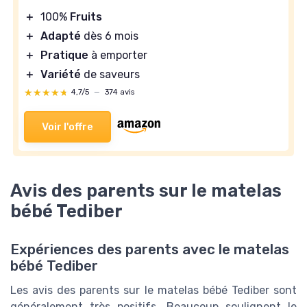
＋
100%
Fruits
＋
Adapté
dès 6 mois
＋
Pratique
à emporter
＋
Variété
de saveurs
★★★★★
★★★★★
4,7/5
—
374 avis
Voir l'offre
Avis des parents sur le matelas
bébé Tediber
Expériences des parents avec le matelas
bébé Tediber
Les avis des parents sur le matelas bébé Tediber sont
généralement très positifs. Beaucoup soulignent le