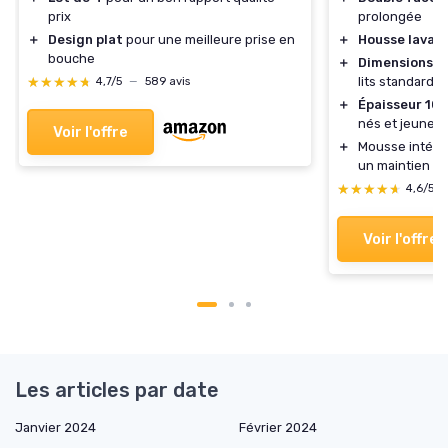
prix
prolongée
＋
Design plat
pour une meilleure prise en
＋
Housse lavab
bouche
＋
Dimensions 6
★★★★★
★★★★★
lits standards
4,7/5
—
589 avis
＋
Épaisseur 10
nés et jeunes 
Voir l'offre
＋
Mousse intéri
un maintien éq
★★★★★
★★★★★
4,6/5
Voir l'offre
Les articles par date
Janvier 2024
Février 2024