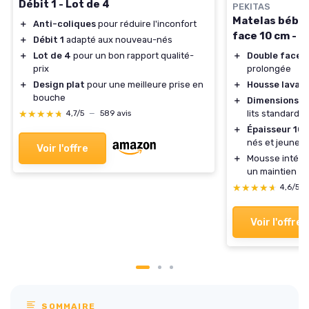
Débit 1 - Lot de 4
PEKITAS
Matelas bébé 
＋
Anti-coliques
pour réduire l'inconfort
face 10 cm - 
＋
Débit 1
adapté aux nouveau-nés
＋
Lot de 4
pour un bon rapport qualité-
＋
Double face
p
prix
prolongée
＋
Design plat
pour une meilleure prise en
＋
Housse lavab
bouche
＋
Dimensions 6
★★★★★
★★★★★
lits standards
4,7/5
—
589 avis
＋
Épaisseur 10
nés et jeunes 
Voir l'offre
＋
Mousse intéri
un maintien éq
★★★★★
★★★★★
4,6/5
Voir l'offre
SOMMAIRE