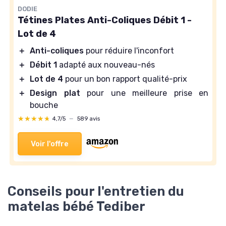
DODIE
Tétines Plates Anti-Coliques Débit 1 -
Lot de 4
＋
Anti-coliques
pour réduire l'inconfort
＋
Débit 1
adapté aux nouveau-nés
＋
Lot de 4
pour un bon rapport qualité-prix
＋
Design plat
pour une meilleure prise en
bouche
★★★★★
★★★★★
4,7/5
—
589 avis
Voir l'offre
Conseils pour l'entretien du
matelas bébé Tediber