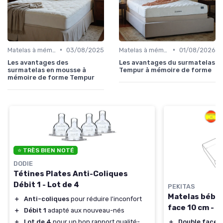
•
•
Matelas à mémoire de forme
03/08/2025
Matelas à mémoire de forme
01/08/2026
Les avantages des
Les avantages du surmatelas
surmatelas en mousse à
Tempur à mémoire de forme
mémoire de forme Tempur
⭐ TRÈS BIEN NOTÉ
DODIE
Tétines Plates Anti-Coliques
Débit 1 - Lot de 4
PEKITAS
Matelas bébé 
＋
Anti-coliques
pour réduire l'inconfort
face 10 cm - 
＋
Débit 1
adapté aux nouveau-nés
＋
Lot de 4
pour un bon rapport qualité-
＋
Double face
p