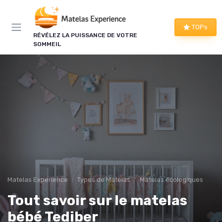
Panneau de gestion des cookies
×
TOPs
LE CLUB MATELAS EXPERIENCE
RÉVÉLEZ LA PUISSANCE DE VOTRE
SOMMEIL
Mieux dormir, ça commence
ici !
Une à deux fois par semaine, les bons plans literie
que nous avons vérifiés, nos tests en avant-
première et les conseils qui ne tiennent pas dans
un comparatif.
Bons plans vérifiés
Tests en avant-première
Matelas Experience
Types de Matelas
Matelas écologiques
Conseils pratiques
Nouveautés filtrées
Tout savoir sur le matelas
bébé Tediber