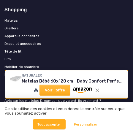
Shopping
Matelas
Oreillers
Appareils connectés
Draps et accessoires
Tête de lit
Lits
Mobilier de chambre
Literie enfant et bébé
NATURALEX
Matelas Bébé 60x120 cm - Baby Confort Perfect Sleep
🔥
Les plus lus
Voir l'offre
Avis sur les matelas Dreamea : que valent-ils vraiment ?
Tout savoir sur le matelas Sultan d'Ikea
Ce site utilise des cookies et vous donne le contrôle sur ceux que
vous souhaitez activer
Comment identifier les traces de punaises de lit sur votre matelas
Matelas bultex avantages inconvénients
Tout accepter
Personnaliser
Tout savoir sur le matelas Malvik d'Ikea