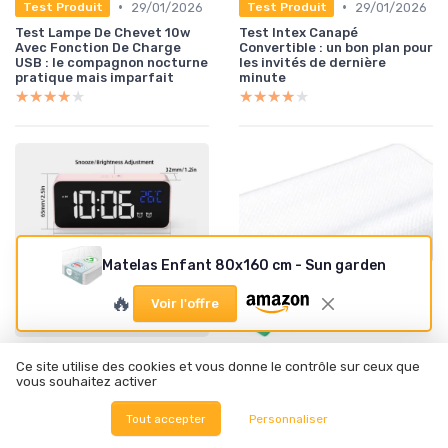
•
•
29/01/2026
29/01/2026
Test Produit
Test Produit
Test Lampe De Chevet 10w
Test Intex Canapé
Avec Fonction De Charge
Convertible : un bon plan pour
USB : le compagnon nocturne
les invités de dernière
pratique mais imparfait
minute
★★★★★
★★★★★
★★★★★
★★★★★
Matelas Enfant 80x160 cm - Sun garden
🔥
Voir l'offre
•
•
29/01/2026
29/01/2026
Test Produit
Test Produit
Ce site utilise des cookies et vous donne le contrôle sur ceux que
Test HOMVILLA Réveil
Test Oreiller Ergonomique
vous souhaitez activer
Numérique : l'allié pratique
Cervical UTTU : le bon
pour vos matins
compagnon pour vos nuits
Tout accepter
Personnaliser
★★★★★
★★★★★
★★★★★
★★★★★