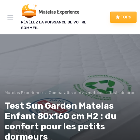
Panneau de gestion des cookies
×
TOPs
RÉVÉLEZ LA PUISSANCE DE VOTRE
LE CLUB MATELAS EXPERIENCE
SOMMEIL
Mieux dormir, ça commence
ici !
Une à deux fois par semaine, les bons plans literie
que nous avons vérifiés, nos tests en avant-
première et les conseils qui ne tiennent pas dans
un comparatif.
Matelas Experience
Comparatifs et Avis matelas
Tests de produi
Bons plans vérifiés
Test Sun Garden Matelas
Tests en avant-première
Enfant 80x160 cm H2 : du
Conseils pratiques
Nouveautés filtrées
confort pour les petits
dormeurs