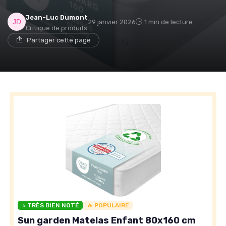
Jean-Luc Dumont
29 janvier 2026
1 min de lecture
Critique de produits
→ Je rejoins le club
Partager cette page
* En rejoignant le club, j'accepte de recevoir les emails
de Matelas Experience et les offres de ses partenaires.
Non merci, peut-être plus tard
⭐ TRÈS BIEN NOTÉ
🔥 POPULAIRE
Sun garden Matelas Enfant 80x160 cm