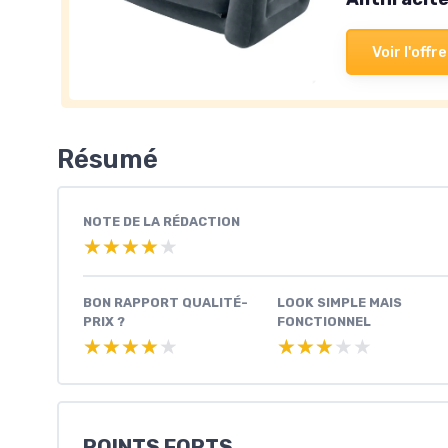
Voir l'offre
Résumé
NOTE DE LA RÉDACTION
★★★★★
★★★★★
BON RAPPORT QUALITÉ-
LOOK SIMPLE MAIS
PRIX ?
FONCTIONNEL
★★★★★
★★★★★
★★★★★
★★★★★
POINTS FORTS