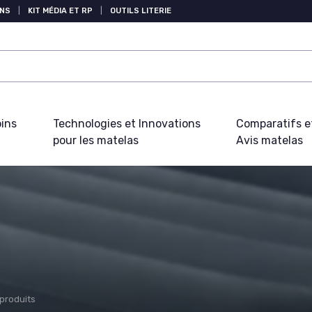
NS
|
KIT MÉDIA ET RP
|
OUTILS LITERIE
oins
Technologies et Innovations
Comparatifs e
pour les matelas
Avis matelas
 produits