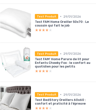
•
29/01/2026
Test Produit
Test FAM Home Oreiller 50x70 : Le
coussin qui fait le job
★★★★★
★★★★★
•
29/01/2026
Test Produit
Test FAM' Home Parure de lit pour
Enfants Cheeky Fox : le confort au
quotidien pour les petits
★★★★★
★★★★★
•
29/01/2026
Test Produit
Test BedStory Oreillers 60x60 :
confort et praticité à l'épreuve
★★★★★
★★★★★