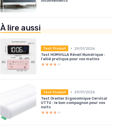
inconvénients
À lire aussi
•
29/01/2026
Test Produit
Test HOMVILLA Réveil Numérique :
l'allié pratique pour vos matins
★★★★★
★★★★★
•
29/01/2026
Test Produit
Test Oreiller Ergonomique Cervical
UTTU : le bon compagnon pour vos
nuits
★★★★★
★★★★★