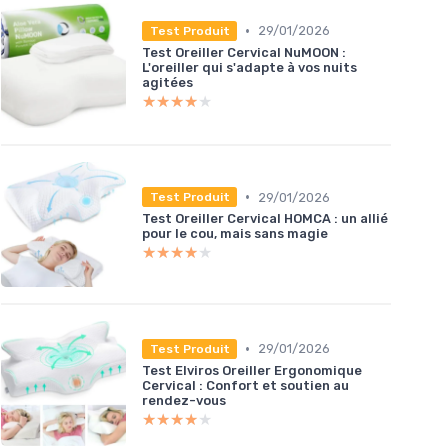
•
29/01/2026
Test Produit
Test Oreiller Cervical NuMOON :
L'oreiller qui s'adapte à vos nuits
agitées
★★★★★
★★★★★
•
29/01/2026
Test Produit
Test Oreiller Cervical HOMCA : un allié
pour le cou, mais sans magie
★★★★★
★★★★★
•
29/01/2026
Test Produit
Test Elviros Oreiller Ergonomique
Cervical : Confort et soutien au
rendez-vous
★★★★★
★★★★★