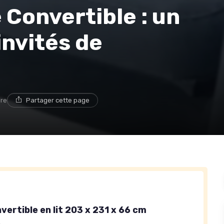
 Convertible : un
invités de
ure
Partager cette page
ertible en lit 203 x 231 x 66 cm
e