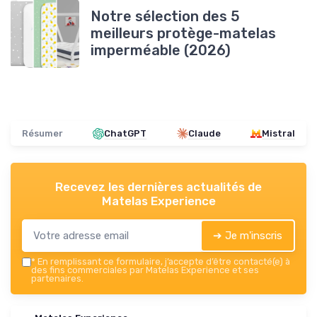
Notre sélection des 5
meilleurs protège-matelas
imperméable (2026)
Résumer
ChatGPT
Claude
Mistral
Recevez les dernières actualités de
Matelas Experience
➔ Je m'inscris
*
En remplissant ce formulaire, j’accepte d’être contacté(e) à
des fins commerciales par Matelas Experience et ses
partenaires.