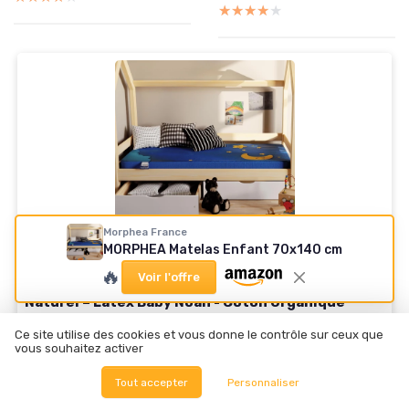
★★★★★
★★★★★
Morphea France
MORPHEA Matelas Enfant 70x140 cm
MORPHEA FRANCE
🔥
Voir l'offre
MORPHEA Matelas 70x140 cm Enfant – Latex 100%
Naturel – Latex Baby Noah - Coton Organique
Recyclé wWaterproof – Soutien Mi-Ferme - Idéal
Ce site utilise des cookies et vous donne le contrôle sur ceux que
pour bébé et Enfants Jusqu’à 40kg - Marque
vous souhaitez activer
Française
Voir l'offre
Tout accepter
Personnaliser