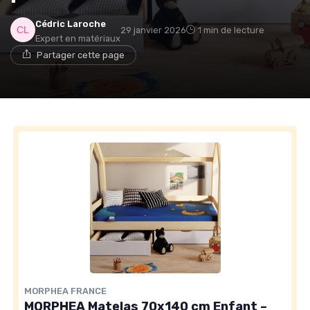
Cédric Laroche
29 janvier 2026
1 min de lecture
Expert en matériaux
→ Je rejoins le club
Partager cette page
* En rejoignant le club, j'accepte de recevoir les emails
de Matelas Experience et les offres de ses partenaires.
Non merci, peut-être plus tard
MORPHEA FRANCE
MORPHEA Matelas 70x140 cm Enfant –