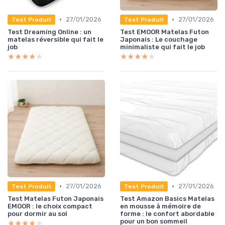
•
•
27/01/2026
27/01/2026
Test Produit
Test Produit
Test Dreaming Online : un
Test EMOOR Matelas Futon
matelas réversible qui fait le
Japonais : Le couchage
job
minimaliste qui fait le job
★★★★★
★★★★★
★★★★★
★★★★★
•
•
27/01/2026
27/01/2026
Test Produit
Test Produit
Test Matelas Futon Japonais
Test Amazon Basics Matelas
EMOOR : le choix compact
en mousse à mémoire de
pour dormir au sol
forme : le confort abordable
pour un bon sommeil
★★★★★
★★★★★