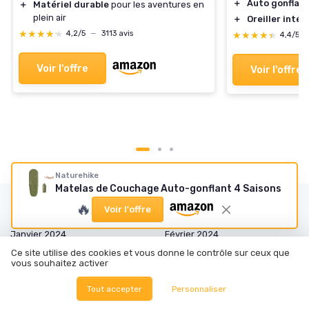
＋
Auto gonflabl
＋
Matériel durable
pour les aventures en
plein air
＋
Oreiller intég
★★★★★
★★★★★
4,2/5
—
3113 avis
★★★★★
★★★★★
4,4/5
Voir l'offre
Voir l'offre
Naturehike
Matelas de Couchage Auto-gonflant 4 Saisons
Les articles par date
🔥
Voir l'offre
Janvier 2024
Février 2024
Mars 2024
Mai 2024
Ce site utilise des cookies et vous donne le contrôle sur ceux que
vous souhaitez activer
Juin 2024
Juillet 2024
Tout accepter
Personnaliser
Août 2024
Septembre 2024
Octobre 2024
Novembre 2024