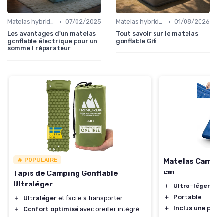
•
•
Matelas hybrides
07/02/2025
Matelas hybrides
01/08/2026
Les avantages d'un matelas
Tout savoir sur le matelas
gonflable électrique pour un
gonflable Gifi
sommeil réparateur
🔥 POPULAIRE
Matelas Camp
cm
Tapis de Camping Gonflable
Ultraléger
＋
Ultra-léger
＋
Portable
＋
Ultraléger
et facile à transporter
＋
Inclus une po
＋
Confort optimisé
avec oreiller intégré