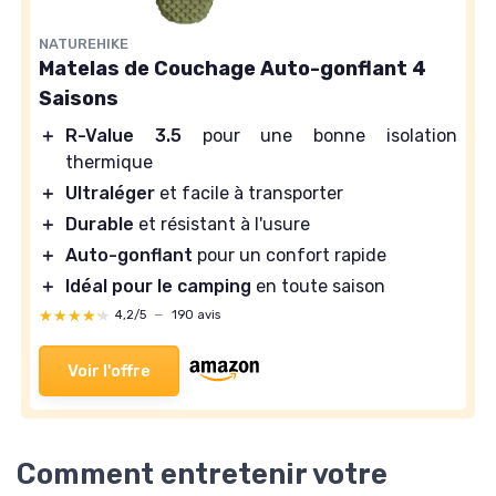
NATUREHIKE
Matelas de Couchage Auto-gonflant 4
Saisons
＋
R-Value 3.5
pour une bonne isolation
thermique
＋
Ultraléger
et facile à transporter
＋
Durable
et résistant à l'usure
＋
Auto-gonflant
pour un confort rapide
＋
Idéal pour le camping
en toute saison
★★★★★
★★★★★
4,2/5
—
190 avis
Voir l'offre
Comment entretenir votre