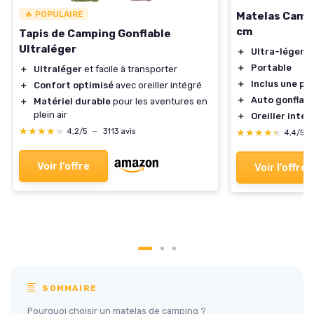
🔥 POPULAIRE
Matelas Camp
cm
Tapis de Camping Gonflable
Ultraléger
＋
Ultra-léger
＋
Portable
＋
Ultraléger
et facile à transporter
＋
Inclus une po
＋
Confort optimisé
avec oreiller intégré
＋
Auto gonflabl
＋
Matériel durable
pour les aventures en
plein air
＋
Oreiller intég
★★★★★
★★★★★
4,2/5
—
3113 avis
★★★★★
★★★★★
4,4/5
Voir l'offre
Voir l'offre
SOMMAIRE
Pourquoi choisir un matelas de camping ?