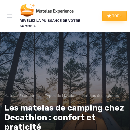
Panneau de gestion des cookies
×
TOPs
RÉVÉLEZ LA PUISSANCE DE VOTRE
LE CLUB MATELAS EXPERIENCE
SOMMEIL
Mieux dormir, ça commence
ici !
Une à deux fois par semaine, les bons plans literie
que nous avons vérifiés, nos tests en avant-
première et les conseils qui ne tiennent pas dans
un comparatif.
Bons plans vérifiés
Matelas Experience
Types de Matelas
Matelas écologiques
Tests en avant-première
Les matelas de camping chez
Conseils pratiques
Nouveautés filtrées
Decathlon : confort et
praticité