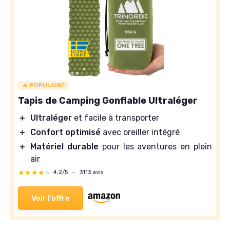
🔥 POPULAIRE
Tapis de Camping Gonflable Ultraléger
＋
Ultraléger
et facile à transporter
＋
Confort optimisé
avec oreiller intégré
＋
Matériel durable
pour les aventures en plein
air
★★★★★
★★★★★
4,2/5
—
3113 avis
Voir l'offre