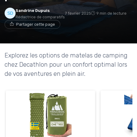
Sandrine Dupuis
7 février 2025
9 min de lecture
Rédactrice de comparatifs
→ Je rejoins le club
Partager cette page
* En rejoignant le club, j'accepte de recevoir les emails
de Matelas Experience et les offres de ses partenaires.
Explorez les options de matelas de camping
Non merci, peut-être plus tard
chez Decathlon pour un confort optimal lors
de vos aventures en plein air.