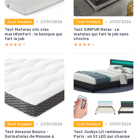
•
•
27/01/2026
27/01/2026
Test Produit
Test Produit
Test Matelas clic clac
Test SIMPUR Relax : Le
marcKonfort : le basique qui
matelas qui fait le job sans
fait le job
chichis
★★★★★
★★★★★
★★★★★
★★★★★
•
•
27/01/2026
27/01/2026
Test Produit
Test Produit
Test Amazon Basics -
Test Juskys Lit rembourré
Surmatelas de Mousse à
Paris : un lit LED qui change