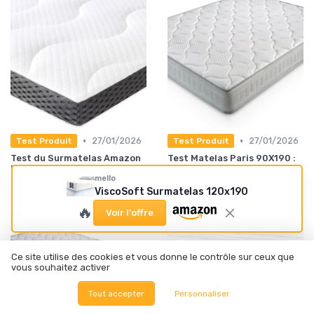
•
•
27/01/2026
27/01/2026
Test Produit
Test Produit
Test du Surmatelas Amazon
Test Matelas Paris 90X190 :
Basics : un confort
un soutien correct pour des
mello
accessible pour vos nuits
nuits tranquilles
ViscoSoft Surmatelas 120x190
★★★★★
★★★★★
★★★★★
★★★★★
🔥
Voir l'offre
Ce site utilise des cookies et vous donne le contrôle sur ceux que
vous souhaitez activer
Tout accepter
Personnaliser