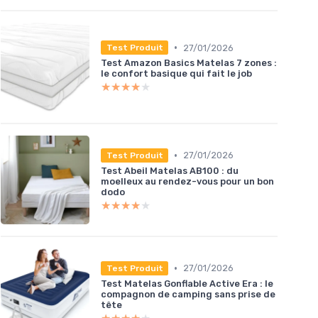
•
27/01/2026
Test Produit
Test Amazon Basics Matelas 7 zones :
le confort basique qui fait le job
★★★★★
★★★★★
•
27/01/2026
Test Produit
Test Abeil Matelas AB100 : du
moelleux au rendez-vous pour un bon
dodo
★★★★★
★★★★★
•
27/01/2026
Test Produit
Test Matelas Gonflable Active Era : le
compagnon de camping sans prise de
tête