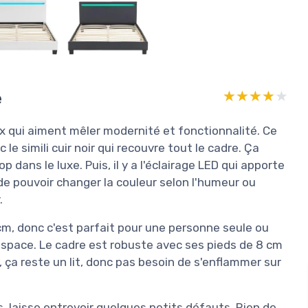
e
★★★★★
★★★★★
ux qui aiment mêler modernité et fonctionnalité. Ce
c le simili cuir noir qui recouvre tout le cadre. Ça
dans le luxe. Puis, il y a l'éclairage LED qui apporte
de pouvoir changer la couleur selon l'humeur ou
.
m, donc c'est parfait pour une personne seule ou
espace. Le cadre est robuste avec ses pieds de 8 cm
 ça reste un lit, donc pas besoin de s'enflammer sur
rès, laisse entrevoir quelques petits défauts. Rien de