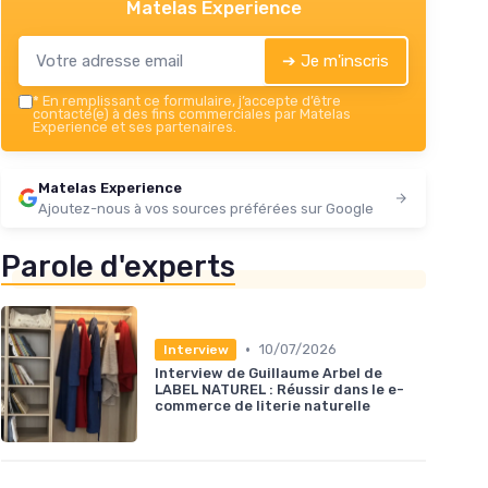
Matelas Experience
➔ Je m'inscris
*
En remplissant ce formulaire, j’accepte d’être
contacté(e) à des fins commerciales par Matelas
Experience et ses partenaires.
Matelas Experience
Ajoutez-nous à vos sources préférées sur Google
Parole d'experts
•
10/07/2026
Interview
Interview de Guillaume Arbel de
LABEL NATUREL : Réussir dans le e-
commerce de literie naturelle