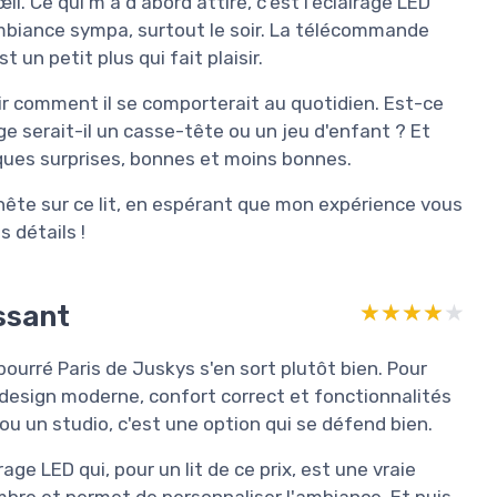
l. Ce qui m'a d'abord attiré, c'est l'éclairage LED
ambiance sympa, surtout le soir. La télécommande
t un petit plus qui fait plaisir.
oir comment il se comporterait au quotidien. Est-ce
e serait-il un casse-tête ou un jeu d'enfant ? Et
elques surprises, bonnes et moins bonnes.
nête sur ce lit, en espérant que mon expérience vous
s détails !
ssant
★★★★★
★★★★★
bourré Paris de Juskys s'en sort plutôt bien. Pour
design moderne, confort correct et fonctionnalités
 un studio, c'est une option qui se défend bien.
rage LED qui, pour un lit de ce prix, est une vraie