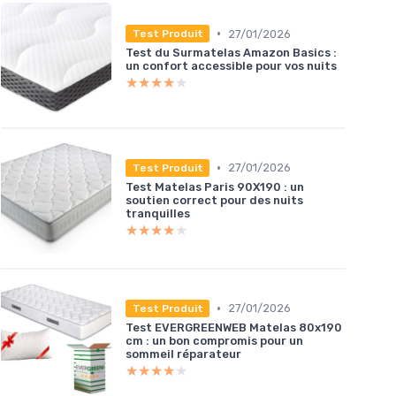
•
27/01/2026
Test Produit
Test du Surmatelas Amazon Basics :
un confort accessible pour vos nuits
★★★★★
★★★★★
•
27/01/2026
Test Produit
Test Matelas Paris 90X190 : un
soutien correct pour des nuits
tranquilles
★★★★★
★★★★★
•
27/01/2026
Test Produit
Test EVERGREENWEB Matelas 80x190
cm : un bon compromis pour un
sommeil réparateur
★★★★★
★★★★★