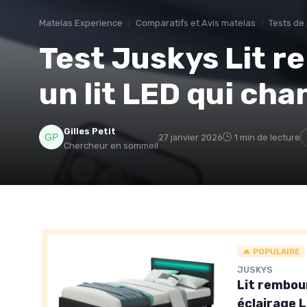
Matelas Experience
Comparatifs et Avis matelas
Tests de
Test Juskys Lit r
un lit LED qui ch
Gilles Petit
27 janvier 2026
1 min de lecture
Chercheur en sommeil
🔥 POPULAIRE
JUSKYS
Lit rembou
éclairage L