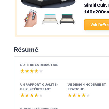
Simili Cuir,
140x200cm
Voir l'offre
Résumé
NOTE DE LA RÉDACTION
★★★★★
★★★★★
UN RAPPORT QUALITÉ-
UN DESIGN MODERNE ET
PRIX INTÉRESSANT
PRATIQUE
★★★★★
★★★★★
★★★★★
★★★★★