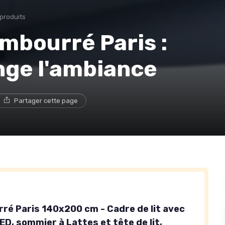
 produits
embourré Paris :
ange l'ambiance
Partager cette page
rré Paris 140x200 cm - Cadre de lit avec
ED, sommier à Lattes et tête de lit,