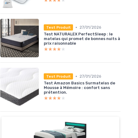
★★★★★
★★★★★
•
27/01/2026
Test Produit
Test NATURALEX PerfectSleep : le
matelas qui promet de bonnes nuits à
prix raisonnable
★★★★★
★★★★★
•
27/01/2026
Test Produit
Test Amazon Basics Surmatelas de
Mousse à Mémoire : confort sans
prétention.
★★★★★
★★★★★