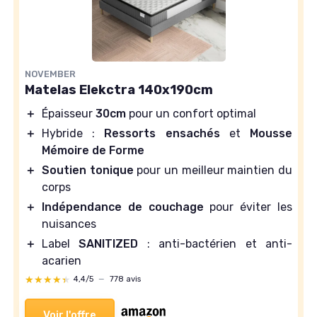
NOVEMBER
Matelas Elekctra 140x190cm
＋
Épaisseur
30cm
pour un confort optimal
＋
Hybride :
Ressorts ensachés
et
Mousse
Mémoire de Forme
＋
Soutien tonique
pour un meilleur maintien du
corps
＋
Indépendance de couchage
pour éviter les
nuisances
＋
Label
SANITIZED
: anti-bactérien et anti-
acarien
★★★★★
★★★★★
4,4/5
—
778 avis
Voir l'offre