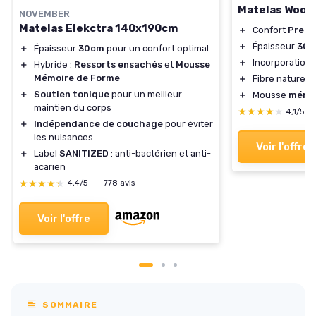
Matelas Wooly
NOVEMBER
Matelas Elekctra 140x190cm
＋
Confort
Prem
＋
Épaisseur
30 
＋
Épaisseur
30cm
pour un confort optimal
＋
Incorporation
＋
Hybride :
Ressorts ensachés
et
Mousse
Mémoire de Forme
＋
Fibre naturell
＋
Soutien tonique
pour un meilleur
＋
Mousse
mémoi
maintien du corps
★★★★★
★★★★★
4,1/5
—
＋
Indépendance de couchage
pour éviter
les nuisances
Voir l'offre
＋
Label
SANITIZED
: anti-bactérien et anti-
acarien
★★★★★
★★★★★
4,4/5
—
778 avis
Voir l'offre
SOMMAIRE