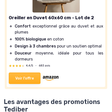
Oreiller en Duvet 60x60 cm - Lot de 2
＋
Confort
exceptionnel grâce au duvet et aux
plumes
＋
100% biologique
en coton
＋
Design à 3 chambres
pour un soutien optimal
＋
Douceur
moyenne, idéale pour tous les
dormeurs
★★★★★
★★★★★
4,4/5
—
683 avis
Voir l'offre
Les avantages des promotions
Tediber