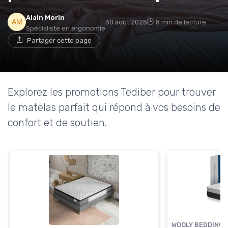
Alain Morin
30 août 2025
8 min de lecture
Spécialiste en ergonomie
→ Je rejoins le club
Partager cette page
* En rejoignant le club, j'accepte de recevoir les emails
de Matelas Experience et les offres de ses partenaires.
Explorez les promotions Tediber pour trouver
Non merci, peut-être plus tard
le matelas parfait qui répond à vos besoins de
confort et de soutien.
WOOLY BEDDING