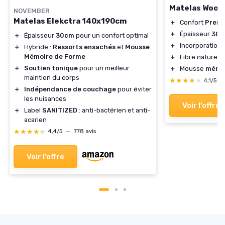
Matelas Wooly
NOVEMBER
Matelas Elekctra 140x190cm
＋
Confort
Prem
＋
Épaisseur
30 
＋
Épaisseur
30cm
pour un confort optimal
＋
Incorporation
＋
Hybride :
Ressorts ensachés
et
Mousse
Mémoire de Forme
＋
Fibre naturell
＋
Soutien tonique
pour un meilleur
＋
Mousse
mémoi
maintien du corps
★★★★★
★★★★★
4,1/5
—
＋
Indépendance de couchage
pour éviter
les nuisances
Voir l'offre
＋
Label
SANITIZED
: anti-bactérien et anti-
acarien
★★★★★
★★★★★
4,4/5
—
778 avis
Voir l'offre