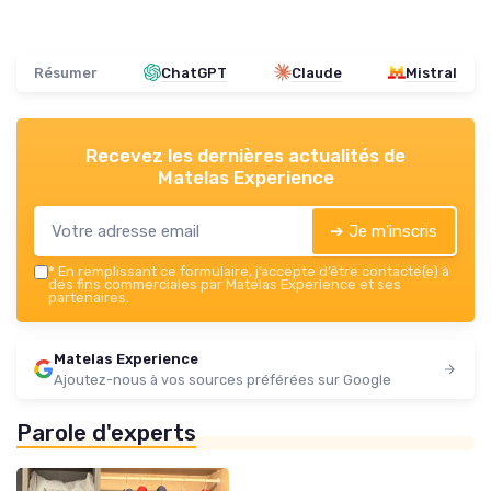
Résumer
ChatGPT
Claude
Mistral
Recevez les dernières actualités de
Matelas Experience
➔ Je m'inscris
*
En remplissant ce formulaire, j’accepte d’être contacté(e) à
des fins commerciales par Matelas Experience et ses
partenaires.
Matelas Experience
Ajoutez-nous à vos sources préférées sur Google
Parole d'experts