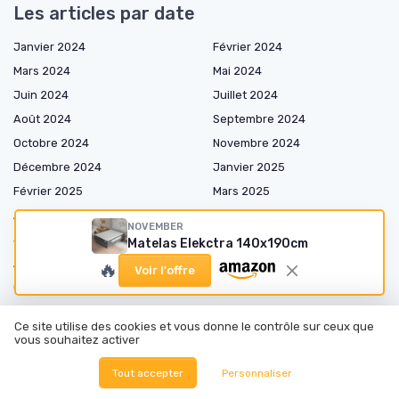
Les articles par date
Janvier 2024
Février 2024
Mars 2024
Mai 2024
Juin 2024
Juillet 2024
Août 2024
Septembre 2024
Octobre 2024
Novembre 2024
Décembre 2024
Janvier 2025
Février 2025
Mars 2025
Avril 2025
Mai 2025
NOVEMBER
Juin 2025
Juillet 2025
Matelas Elekctra 140x190cm
Août 2025
Septembre 2025
🔥
Voir l'offre
Octobre 2025
Novembre 2025
Décembre 2025
Janvier 2026
Ce site utilise des cookies et vous donne le contrôle sur ceux que
Février 2026
Mars 2026
vous souhaitez activer
Avril 2026
Mai 2026
Tout accepter
Personnaliser
Juin 2026
Juillet 2026