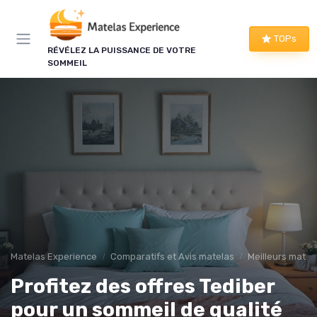
Panneau de gestion des cookies
×
TOPs
LE CLUB MATELAS EXPERIENCE
RÉVÉLEZ LA PUISSANCE DE VOTRE
SOMMEIL
Mieux dormir, ça commence
ici !
Une à deux fois par semaine, les bons plans literie
que nous avons vérifiés, nos tests en avant-
première et les conseils qui ne tiennent pas dans
un comparatif.
Bons plans vérifiés
Tests en avant-première
Matelas Experience
Comparatifs et Avis matelas
Meilleurs matel
Conseils pratiques
Nouveautés filtrées
Profitez des offres Tediber
pour un sommeil de qualité