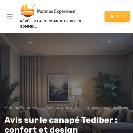
Panneau de gestion des cookies
×
TOPs
LE CLUB MATELAS EXPERIENCE
RÉVÉLEZ LA PUISSANCE DE VOTRE
SOMMEIL
Mieux dormir, ça commence
ici !
Une à deux fois par semaine, les bons plans literie
que nous avons vérifiés, nos tests en avant-
première et les conseils qui ne tiennent pas dans
un comparatif.
Bons plans vérifiés
Tests en avant-première
Matelas Experience
Comparatifs et Avis matelas
Avis de conso
Conseils pratiques
Nouveautés filtrées
Avis sur le canapé Tediber :
confort et design