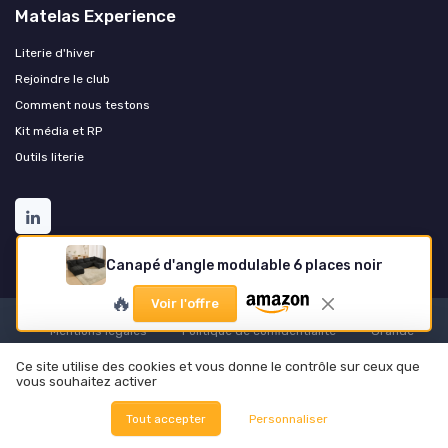
Matelas Experience
Literie d'hiver
Rejoindre le club
Comment nous testons
Kit média et RP
Outils literie
Canapé d'angle modulable 6 places noir
🔥
Voir l'offre
Mentions légales
Politique de confidentialité
Grande
Enquête 2025 sur les matelas
À propos
Méthodologie
Ce site utilise des cookies et vous donne le contrôle sur ceux que
Nos outils pratiques
vous souhaitez activer
© Matelas Experience 2026
Tout accepter
Personnaliser