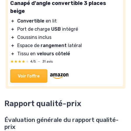
Canapé d'angle convertible 3 places
beige
＋
Convertible
en lit
＋
Port de charge
USB
intégré
＋
Coussins inclus
＋
Espace de
rangement
latéral
＋
Tissu en
velours côtelé
★★★★★
★★★★★
4/5
—
31 avis
Voir l'offre
Rapport qualité-prix
Évaluation générale du rapport qualité-
prix