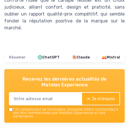
conforte l'idée que le canape Tediber est un choix
judicieux, alliant confort, design et praticité, sans
oublier un rapport qualité-prix compétitif, qui semble
fonder la réputation positive de la marque sur le
marché.
Résumer
ChatGPT
Claude
Mistral
Recevez les dernières actualités de
Matelas Experience
➔ Je m'inscris
*
En remplissant ce formulaire, j’accepte d’être contacté(e) à
des fins commerciales par Matelas Experience et ses
partenaires.