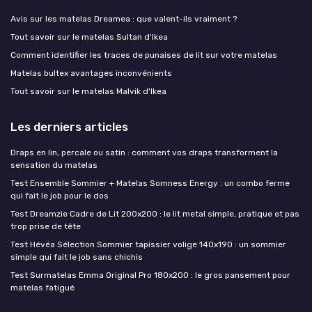
Avis sur les matelas Dreamea : que valent-ils vraiment ?
Tout savoir sur le matelas Sultan d'Ikea
Comment identifier les traces de punaises de lit sur votre matelas
Matelas bultex avantages inconvénients
Tout savoir sur le matelas Malvik d'Ikea
Les derniers articles
Draps en lin, percale ou satin : comment vos draps transforment la
sensation du matelas
Test Ensemble Sommier + Matelas Somness Energy : un combo ferme
qui fait le job pour le dos
Test Dreamzie Cadre de Lit 200x200 : le lit metal simple, pratique et pas
trop prise de tête
Test Hévéa Sélection Sommier tapissier volige 140x190 : un sommier
simple qui fait le job sans chichis
Test Surmatelas Emma Original Pro 180x200 : le gros pansement pour
matelas fatigué