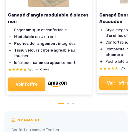
Canapé d'angle modulable 6 places
Canapé Bonnlo
noir
Accoudoir
＋
Ergonomique
et confortable
＋
Style élégant 
d'
oreilles d'é
＋
Modulable
en U ou en L
＋
Confortable, 
＋
Poches de rangement
intégrées
＋
Compacité idé
＋
Tissu velours côtelé
agréable au
chambre
toucher
＋
Poche latérale
＋
Idéal pour
salon ou appartement
★★★★★
★★★★★
5/5
—
★★★★★
★★★★★
5/5
—
6 avis
Voir l'offre
Voir l'offre
SOMMAIRE
Confort du canapé Tediber