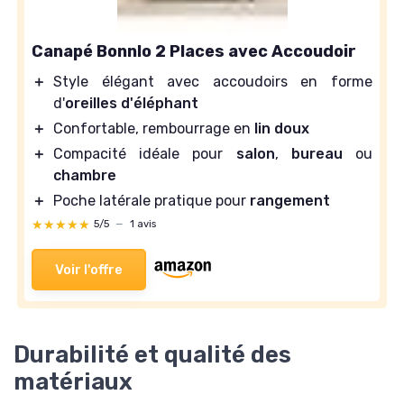
Canapé Bonnlo 2 Places avec Accoudoir
＋
Style élégant avec accoudoirs en forme
d'
oreilles d'éléphant
＋
Confortable, rembourrage en
lin doux
＋
Compacité idéale pour
salon
,
bureau
ou
chambre
＋
Poche latérale pratique pour
rangement
★★★★★
★★★★★
5/5
—
1 avis
Voir l'offre
Durabilité et qualité des
matériaux