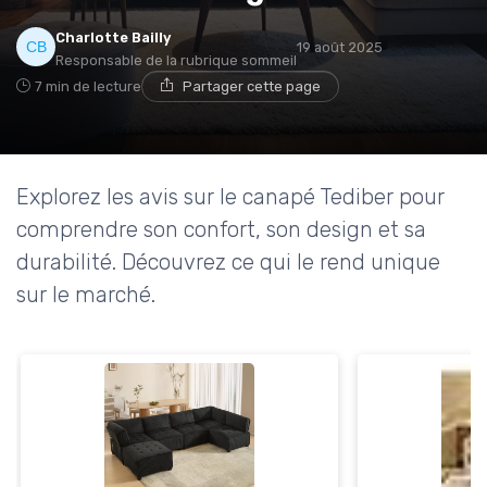
Charlotte Bailly
19 août 2025
Responsable de la rubrique sommeil
→ Je rejoins le club
7 min de lecture
Partager cette page
* En rejoignant le club, j'accepte de recevoir les emails
de Matelas Experience et les offres de ses partenaires.
Explorez les avis sur le canapé Tediber pour
Non merci, peut-être plus tard
comprendre son confort, son design et sa
durabilité. Découvrez ce qui le rend unique
sur le marché.