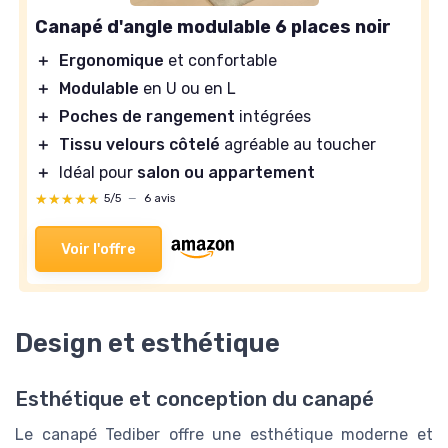
Canapé d'angle modulable 6 places noir
＋
Ergonomique
et confortable
＋
Modulable
en U ou en L
＋
Poches de rangement
intégrées
＋
Tissu velours côtelé
agréable au toucher
＋
Idéal pour
salon ou appartement
★★★★★
★★★★★
5/5
—
6 avis
Voir l'offre
Design et esthétique
Esthétique et conception du canapé
Le canapé Tediber offre une esthétique moderne et