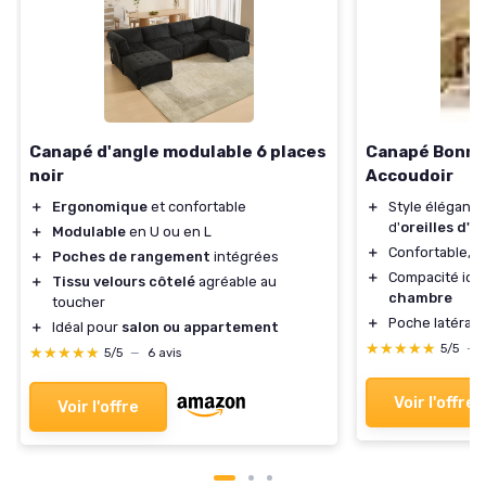
Canapé d'angle modulable 6 places
Canapé Bonnlo
noir
Accoudoir
＋
Ergonomique
et confortable
＋
Style élégant 
d'
oreilles d'é
＋
Modulable
en U ou en L
＋
Confortable, 
＋
Poches de rangement
intégrées
＋
Compacité idé
＋
Tissu velours côtelé
agréable au
chambre
toucher
＋
Poche latérale
＋
Idéal pour
salon ou appartement
★★★★★
★★★★★
5/5
—
★★★★★
★★★★★
5/5
—
6 avis
Voir l'offre
Voir l'offre