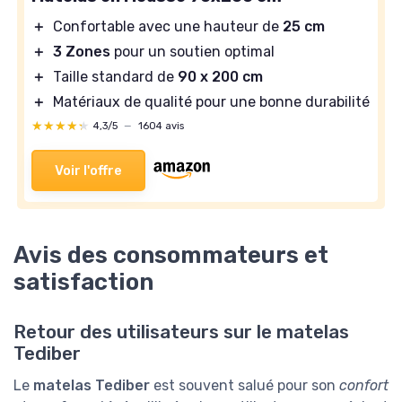
＋
Confortable avec une hauteur de
25 cm
＋
3 Zones
pour un soutien optimal
＋
Taille standard de
90 x 200 cm
＋
Matériaux de qualité pour une bonne durabilité
★★★★★
★★★★★
4,3/5
—
1604 avis
Voir l'offre
Avis des consommateurs et
satisfaction
Retour des utilisateurs sur le matelas
Tediber
Le
matelas Tediber
est souvent salué pour son
confort