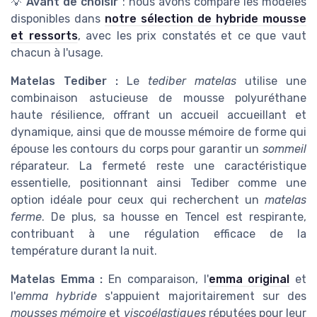
💡
Avant de choisir
: nous avons comparé les modèles
disponibles dans
notre sélection de hybride mousse
et ressorts
, avec les prix constatés et ce que vaut
chacun à l'usage.
Matelas Tediber :
Le
tediber matelas
utilise une
combinaison astucieuse de mousse polyuréthane
haute résilience, offrant un accueil accueillant et
dynamique, ainsi que de mousse mémoire de forme qui
épouse les contours du corps pour garantir un
sommeil
réparateur. La fermeté reste une caractéristique
essentielle, positionnant ainsi Tediber comme une
option idéale pour ceux qui recherchent un
matelas
ferme
. De plus, sa housse en Tencel est respirante,
contribuant à une régulation efficace de la
température durant la nuit.
Matelas Emma :
En comparaison, l'
emma original
et
l'
emma hybride
s'appuient majoritairement sur des
mousses mémoire
et
viscoélastiques
réputées pour leur