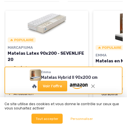
🔥 POPULAIRE
MARCAPIUMA
🔥 POPULAIRE
Matelas Latex 90x200 - SEVENLIFE
EMMA
20
Matelas en M
＋
Confort
moyen
＋
Confortable a
Emma
＋
Orthopédique
7 zones
＋
3 Zones
pour u
Matelas Hybrid II 90x200 cm
＋
Haut
20 cm
＋
Taille standar
🔥
Voir l'offre
＋
Revêtement
amovible
＋
Matériaux de 
＋
Antiacarien
durabilité
★★★★★
★★★★★
4,3/5
Ce site utilise des cookies et vous donne le contrôle sur ceux que
Voir l'offre
vous souhaitez activer
Voir l'offre
Tout accepter
Personnaliser