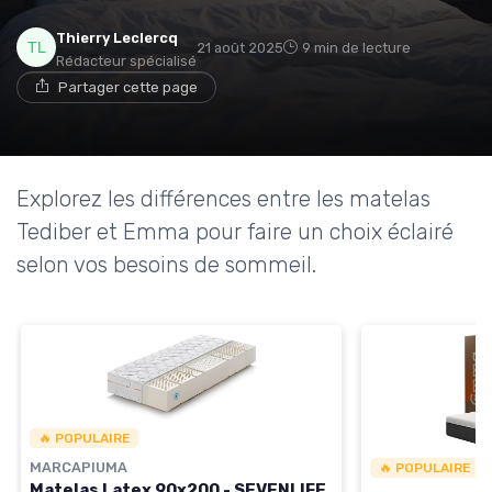
Thierry Leclercq
21 août 2025
9 min de lecture
Rédacteur spécialisé
→ Je rejoins le club
Partager cette page
* En rejoignant le club, j'accepte de recevoir les emails
de Matelas Experience et les offres de ses partenaires.
Explorez les différences entre les matelas
Non merci, peut-être plus tard
Tediber et Emma pour faire un choix éclairé
selon vos besoins de sommeil.
🔥 POPULAIRE
MARCAPIUMA
🔥 POPULAIRE
Matelas Latex 90x200 - SEVENLIFE