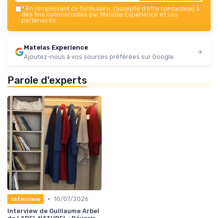
*
En remplissant ce formulaire, j’accepte d’être contacté(e) à
des fins commerciales par Matelas Experience et ses
partenaires.
Matelas Experience
Ajoutez-nous à vos sources préférées sur Google
Parole d'experts
•
10/07/2026
Interview
Interview de Guillaume Arbel