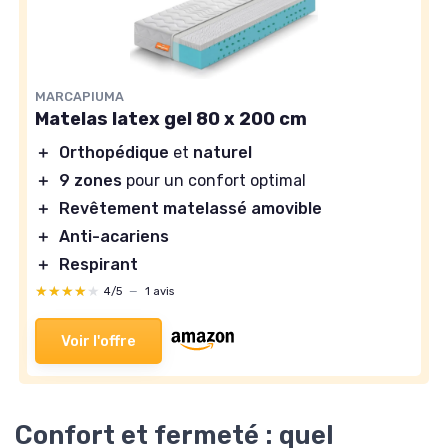
MARCAPIUMA
Matelas latex gel 80 x 200 cm
＋
Orthopédique
et
naturel
＋
9 zones
pour un confort optimal
＋
Revêtement matelassé amovible
＋
Anti-acariens
＋
Respirant
★★★★★
★★★★★
4/5
—
1 avis
Voir l'offre
Confort et fermeté : quel