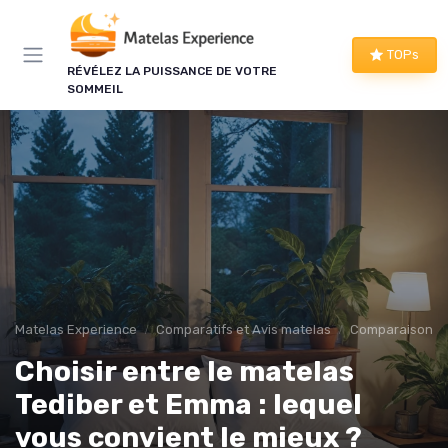
Panneau de gestion des cookies
×
TOPs
RÉVÉLEZ LA PUISSANCE DE VOTRE
LE CLUB MATELAS EXPERIENCE
SOMMEIL
Mieux dormir, ça commence
ici !
Une à deux fois par semaine, les bons plans literie
que nous avons vérifiés, nos tests en avant-
première et les conseils qui ne tiennent pas dans
un comparatif.
Bons plans vérifiés
Matelas Experience
Comparatifs et Avis matelas
Comparaison p
Tests en avant-première
Choisir entre le matelas
Conseils pratiques
Nouveautés filtrées
Tediber et Emma : lequel
vous convient le mieux ?