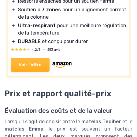
＋
Ressorts ensachés pour un soutien ferme
＋
Soutien à
7 zones
pour un alignement correct
de la colonne
＋
Ultra-respirant
pour une meilleure régulation
de la température
＋
DURABLE
et conçu pour durer
★★★★★
★★★★★
4,2/5
—
553 avis
Voir l'offre
Prix et rapport qualité-prix
Évaluation des coûts et de la valeur
Lorsqu'il s'agit de choisir entre le
matelas Tediber
et le
matelas Emma
, le prix est souvent un facteur
déterminant. Les deux marques proposent des