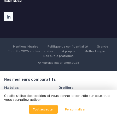
Outils literie
Mentions légales
Politique de confidentialité
Grande
Enquête 2025 sur les matelas
À propos
Méthodologie
Nos outils pratiques
© Matelas Experience 2026
Nos meilleurs comparatifs
Matelas
Oreillers
Meilleurs Matelas en mousse à
Meilleurs Oreillers à mémoire de
Ce site utilise des cookies et vous donne le contrôle sur ceux que
mémoire de forme
forme
vous souhaitez activer
Comparatif Matelas à ressorts
Comparatif Oreiller cervical à
Tout accepter
Personnaliser
ensachés
mémoire de forme
TOP Matelas 140x190 cm
TOP Oreillers en polyester