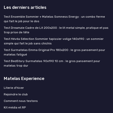
Les derniers articles
Test Ensemble Sommier + Matelas Somness Energy : un combo ferme
qui fait le job pour le dos
Test Dreamzie Cadre de Lit 200x200 : le lit metal simple, pratique et pas
trop prise de tête
Test Hévéa Sélection Sommier tapissier volige 140x190 : un sommier
simple qui fait le job sans chichis
Test Surmatelas Emma Original Pro 180x200 : le gros pansement pour
matelas fatigué
Test BedStory Surmatelas 90x190 10 cm : le gros pansement pour
matelas trop dur
Matelas Experience
Literie d'hiver
Rejoindre le club
Comment nous testons
Kit média et RP