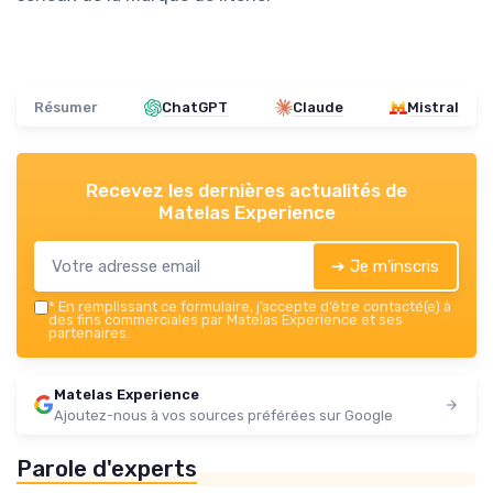
Résumer
ChatGPT
Claude
Mistral
Recevez les dernières actualités de
Matelas Experience
➔ Je m'inscris
*
En remplissant ce formulaire, j’accepte d’être contacté(e) à
des fins commerciales par Matelas Experience et ses
partenaires.
Matelas Experience
Ajoutez-nous à vos sources préférées sur Google
Parole d'experts