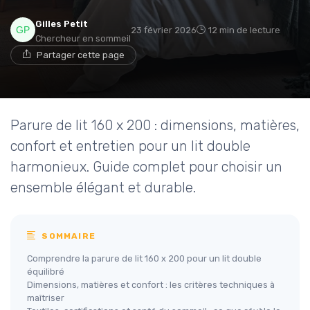
Gilles Petit
23 février 2026
12 min de lecture
Chercheur en sommeil
→ Je rejoins le club
Partager cette page
* En rejoignant le club, j'accepte de recevoir les emails
de Matelas Experience et les offres de ses partenaires.
Parure de lit 160 x 200 : dimensions, matières,
Non merci, peut-être plus tard
confort et entretien pour un lit double
harmonieux. Guide complet pour choisir un
ensemble élégant et durable.
SOMMAIRE
Comprendre la parure de lit 160 x 200 pour un lit double
équilibré
Dimensions, matières et confort : les critères techniques à
maîtriser