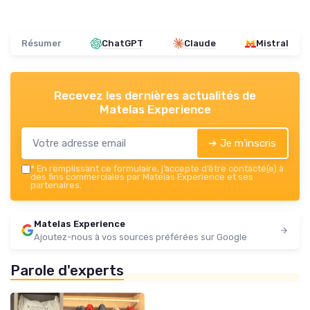
Résumer
ChatGPT
Claude
Mistral
Recevez les dernières actualités de
Matelas Experience
➔ Je m'inscris
*
En remplissant ce formulaire, j’accepte d’être contacté(e) à
des fins commerciales par Matelas Experience et ses
partenaires.
Matelas Experience
Ajoutez-nous à vos sources préférées sur Google
Parole d'experts