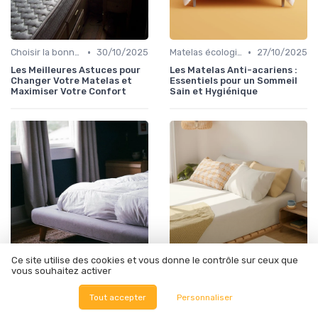
•
•
Choisir la bonne taille
30/10/2025
Matelas écologiques
27/10/2025
Les Meilleures Astuces pour
Les Matelas Anti-acariens :
Changer Votre Matelas et
Essentiels pour un Sommeil
Maximiser Votre Confort
Sain et Hygiénique
Ce site utilise des cookies et vous donne le contrôle sur ceux que
•
•
vous souhaitez activer
Sélectionner le niveau de fermeté
27/10/2025
Matelas pour problèmes de dos
26/10/2025
Améliorer la Qualité du
Comprendre l'Importance du
Tout accepter
Personnaliser
Sommeil avec les Matelas
Soutien Lombaire : Choisir le
Ergonomiques : Guide et
Bon Matelas pour le Dos