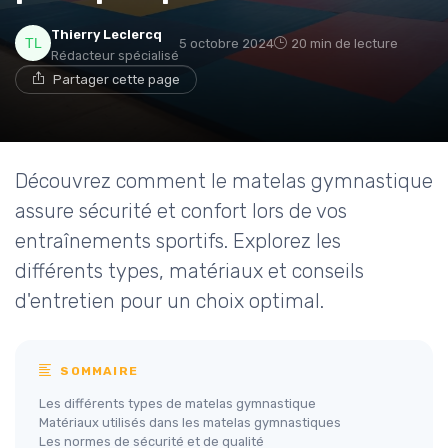
Thierry Leclercq
5 octobre 2024
20 min de lecture
Rédacteur spécialisé
Partager cette page
Découvrez comment le matelas gymnastique
assure sécurité et confort lors de vos
entraînements sportifs. Explorez les
différents types, matériaux et conseils
d'entretien pour un choix optimal.
SOMMAIRE
Les différents types de matelas gymnastique
Matériaux utilisés dans les matelas gymnastiques
Les normes de sécurité et de qualité