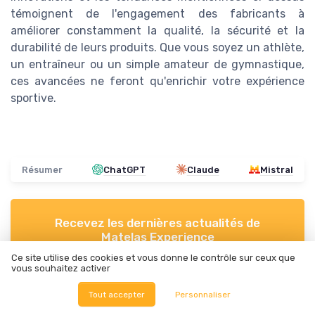
témoignent de l'engagement des fabricants à
améliorer constamment la qualité, la sécurité et la
durabilité de leurs produits. Que vous soyez un athlète,
un entraîneur ou un simple amateur de gymnastique,
ces avancées ne feront qu'enrichir votre expérience
sportive.
Résumer
ChatGPT
Claude
Mistral
Recevez les dernières actualités de
Matelas Experience
Ce site utilise des cookies et vous donne le contrôle sur ceux que
vous souhaitez activer
➔ Je m'inscris
Tout accepter
Personnaliser
*
En remplissant ce formulaire, j’accepte d’être contacté(e) à
des fins commerciales par Matelas Experience et ses
partenaires.