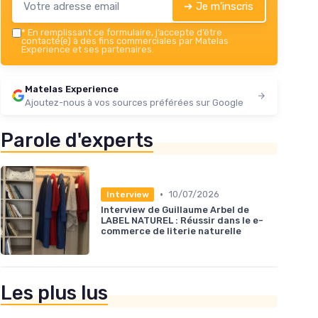
➔ Je m'inscris
*
En remplissant ce formulaire, j’accepte d’être
contacté(e) à des fins commerciales par Matelas
Experience et ses partenaires.
Matelas Experience
Ajoutez-nous à vos sources préférées sur Google
Parole d'experts
•
10/07/2026
Interview
Interview de Guillaume Arbel de
LABEL NATUREL : Réussir dans le e-
commerce de literie naturelle
Les plus lus