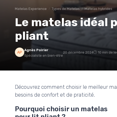
Matelas Experience
Types de Matelas
Matelas hybrides
Le matelas idéal p
pliant
Agnès Poirier
20 décembre 2024
10 min de l
Spécialiste en bien-être
Découvrez comment choisir le meilleur mate
besoins de confort et de praticité.
Pourquoi choisir un matelas
pour lit pliant ?