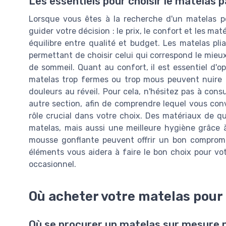
Les essentiels pour choisir le matelas p
Lorsque vous êtes à la recherche d'un matelas pour
guider votre décision : le prix, le confort et les mat
équilibre entre qualité et budget. Les matelas pl
permettant de choisir celui qui correspond le mie
de sommeil. Quant au confort, il est essentiel d'o
matelas trop fermes ou trop mous peuvent nuire à
douleurs au réveil. Pour cela, n'hésitez pas à con
autre section, afin de comprendre lequel vous con
rôle crucial dans votre choix. Des matériaux de 
matelas, mais aussi une meilleure hygiène grâce à
mousse gonflante peuvent offrir un bon compromi
éléments vous aidera à faire le bon choix pour vot
occasionnel.
Où acheter votre matelas pour 
Où se procurer un matelas sur mesure po