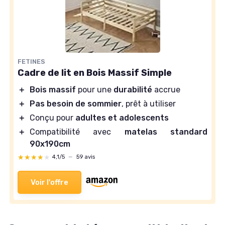
FETINES
Cadre de lit en Bois Massif Simple
＋
Bois massif
pour une
durabilité
accrue
＋
Pas besoin de sommier
, prêt à utiliser
＋
Conçu pour
adultes et adolescents
＋
Compatibilité avec
matelas standard
90x190cm
★★★★★
★★★★★
4,1/5
—
59 avis
Voir l'offre