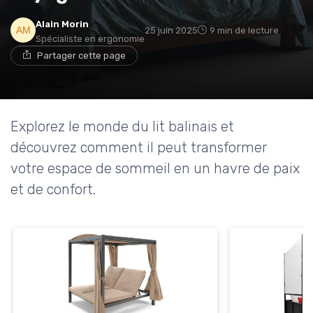
Alain Morin
25 juin 2025
9 min de lecture
Spécialiste en ergonomie
→ Je rejoins le club
Partager cette page
* En rejoignant le club, j'accepte de recevoir les emails
de Matelas Experience et les offres de ses partenaires.
Explorez le monde du lit balinais et
Non merci, peut-être plus tard
découvrez comment il peut transformer
votre espace de sommeil en un havre de paix
et de confort.