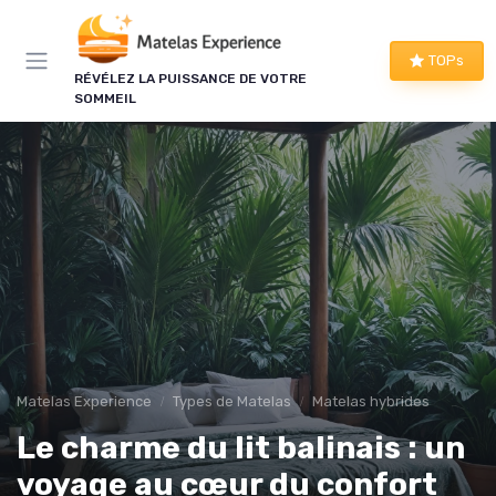
Panneau de gestion des cookies
×
TOPs
LE CLUB MATELAS EXPERIENCE
RÉVÉLEZ LA PUISSANCE DE VOTRE
SOMMEIL
Mieux dormir, ça commence
ici !
Une à deux fois par semaine, les bons plans literie
que nous avons vérifiés, nos tests en avant-
première et les conseils qui ne tiennent pas dans
un comparatif.
Bons plans vérifiés
Tests en avant-première
Matelas Experience
Types de Matelas
Matelas hybrides
Conseils pratiques
Nouveautés filtrées
Le charme du lit balinais : un
voyage au cœur du confort