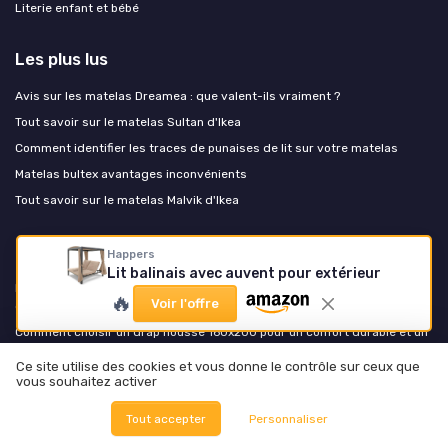
Literie enfant et bébé
Les plus lus
Avis sur les matelas Dreamea : que valent-ils vraiment ?
Tout savoir sur le matelas Sultan d'Ikea
Comment identifier les traces de punaises de lit sur votre matelas
Matelas bultex avantages inconvénients
Tout savoir sur le matelas Malvik d'Ikea
Les derniers articles
Happers
Lit balinais avec auvent pour extérieur
Rentrée 2026 : équiper un studio étudiant avec un matelas qui tient le
🔥
Voir l'offre
coup quatre ans
Comment choisir un drap housse 160x200 pour un confort durable et un
sommeil réparateur
Ce site utilise des cookies et vous donne le contrôle sur ceux que
Comment choisir un drap housse 160x200 pour un confort durable
vous souhaitez activer
Bien choisir et entretenir son drap housse pour protéger durablement le
Tout accepter
Personnaliser
matelas
Draps en lin, percale ou satin : comment vos draps transforment la