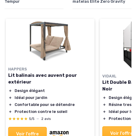
Tempur
matelas Elite Zero Gravity
HAPPERS
Lit balinais avec auvent pour
VIDAXL
extérieur
Lit Double Ba
Noir
＋
Design élégant
＋
Design éléga
＋
Idéal pour jardin
＋
Résine tressé
＋
Confortable pour se détendre
＋
Idéal pour le 
＋
Protection contre le soleil
＋
Protection co
★★★★★
★★★★★
5/5
—
2 avis
Voir l'offre
Voir l'offre