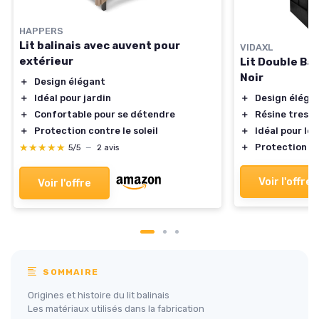
HAPPERS
Lit balinais avec auvent pour
VIDAXL
extérieur
Lit Double Ba
Noir
＋
Design élégant
＋
Design éléga
＋
Idéal pour jardin
＋
Résine tressé
＋
Confortable pour se détendre
＋
Idéal pour le 
＋
Protection contre le soleil
＋
Protection co
★★★★★
★★★★★
5/5
—
2 avis
Voir l'offre
Voir l'offre
SOMMAIRE
Origines et histoire du lit balinais
Les matériaux utilisés dans la fabrication