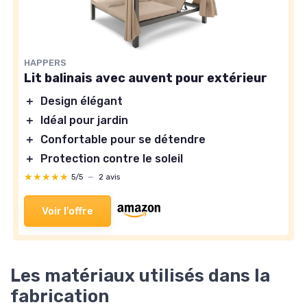
HAPPERS
Lit balinais avec auvent pour extérieur
＋
Design élégant
＋
Idéal pour jardin
＋
Confortable pour se détendre
＋
Protection contre le soleil
★★★★★
★★★★★
5/5
—
2 avis
Voir l'offre
Les matériaux utilisés dans la
fabrication