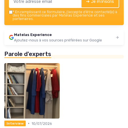
➔ Je m'inscris
*
En remplissant ce formulaire, j’accepte d’être contacté(e) à
des fins commerciales par Matelas Experience et ses
partenaires.
Matelas Experience
Ajoutez-nous à vos sources préférées sur Google
Parole d'experts
•
10/07/2026
Interview