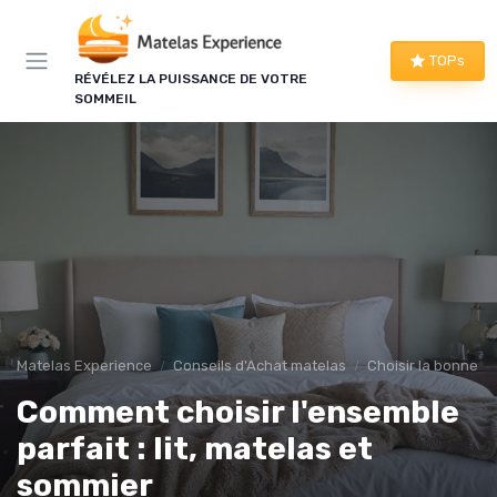
Panneau de gestion des cookies
×
TOPs
RÉVÉLEZ LA PUISSANCE DE VOTRE
LE CLUB MATELAS EXPERIENCE
SOMMEIL
Mieux dormir, ça commence
ici !
Une à deux fois par semaine, les bons plans literie
que nous avons vérifiés, nos tests en avant-
première et les conseils qui ne tiennent pas dans
un comparatif.
Bons plans vérifiés
Matelas Experience
Conseils d'Achat matelas
Choisir la bonne tai
Tests en avant-première
Comment choisir l'ensemble
Conseils pratiques
Nouveautés filtrées
parfait : lit, matelas et
sommier