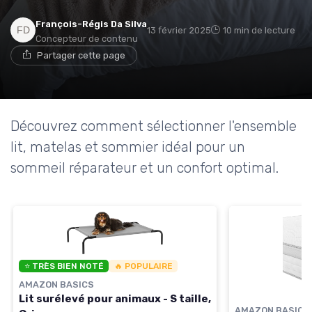
François-Régis Da Silva
13 février 2025
10 min de lecture
Concepteur de contenu
→ Je rejoins le club
Partager cette page
* En rejoignant le club, j'accepte de recevoir les emails
de Matelas Experience et les offres de ses partenaires.
Découvrez comment sélectionner l'ensemble
Non merci, peut-être plus tard
lit, matelas et sommier idéal pour un
sommeil réparateur et un confort optimal.
⭐ TRÈS BIEN NOTÉ
🔥 POPULAIRE
AMAZON BASICS
Lit surélevé pour animaux - S taille,
AMAZON BASICS