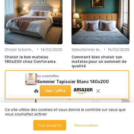
•
•
Choisir la bonne taille
14/02/2025
Sélectionner le niveau de fermeté
14/02/2025
Choisir le bon matelas
Comment bien choisir son
180x200 chez Conforama
matelas pour un sommeil de
qualité
by sommiflex
Sommier Tapissier Blanc 140x200
🔥
Voir l'offre
⭐ TRÈS BIEN NOTÉ
🔥 POPULAIRE
Ce site utilise des cookies et vous donne le contrôle sur ceux que
vous souhaitez activer
AMAZON BASICS
Lit surélevé pour animaux - S taille,
Tout accepter
Personnaliser
AMAZON BASICS
Gris