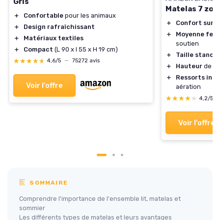
Gris
Matelas 7 zon
＋
Confortable
pour les animaux
＋
Confort sur 
＋
Design rafraîchissant
＋
Moyenne fer
＋
Matériaux textiles
soutien
＋
Compact
(L 90 x l 55 x H 19 cm)
＋
Taille standa
★★★★★
★★★★★
4,6/5
—
75272 avis
＋
Hauteur
de 21
＋
Ressorts inté
Voir l'offre
aération
★★★★★
★★★★★
4,2/5
Voir l'offre
SOMMAIRE
Comprendre l'importance de l'ensemble lit, matelas et
sommier
Les différents types de matelas et leurs avantages