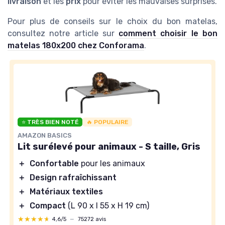
livraison
et les
prix
pour éviter les mauvaises surprises.
Pour plus de conseils sur le choix du bon matelas,
consultez notre article sur
comment choisir le bon
matelas 180x200 chez Conforama
.
⭐ TRÈS BIEN NOTÉ
🔥 POPULAIRE
AMAZON BASICS
Lit surélevé pour animaux - S taille, Gris
＋
Confortable
pour les animaux
＋
Design rafraîchissant
＋
Matériaux textiles
＋
Compact
(L 90 x l 55 x H 19 cm)
★★★★★
★★★★★
4,6/5
—
75272 avis