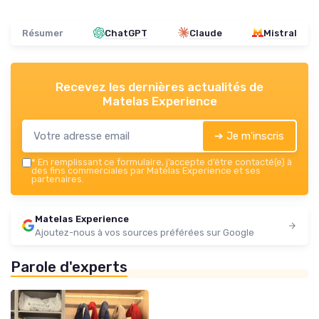
Résumer
ChatGPT
Claude
Mistral
Recevez les dernières actualités de
Matelas Experience
➔ Je m'inscris
*
En remplissant ce formulaire, j’accepte d’être contacté(e) à
des fins commerciales par Matelas Experience et ses
partenaires.
Matelas Experience
Ajoutez-nous à vos sources préférées sur Google
Parole d'experts