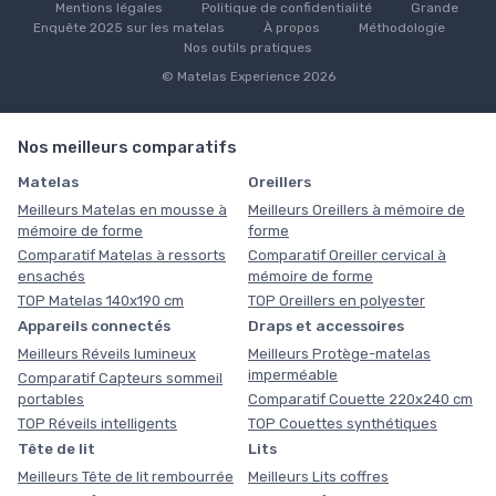
Mentions légales
Politique de confidentialité
Grande
Enquête 2025 sur les matelas
À propos
Méthodologie
Nos outils pratiques
© Matelas Experience 2026
Nos meilleurs comparatifs
Matelas
Oreillers
Meilleurs Matelas en mousse à
Meilleurs Oreillers à mémoire de
mémoire de forme
forme
Comparatif Matelas à ressorts
Comparatif Oreiller cervical à
ensachés
mémoire de forme
TOP Matelas 140x190 cm
TOP Oreillers en polyester
Appareils connectés
Draps et accessoires
Meilleurs Réveils lumineux
Meilleurs Protège-matelas
imperméable
Comparatif Capteurs sommeil
portables
Comparatif Couette 220x240 cm
TOP Réveils intelligents
TOP Couettes synthétiques
Tête de lit
Lits
Meilleurs Tête de lit rembourrée
Meilleurs Lits coffres