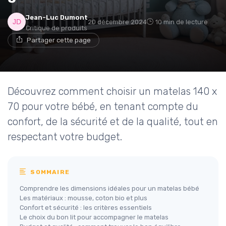
Jean-Luc Dumont
20 décembre 2024
10 min de lecture
Critique de produits
Partager cette page
Découvrez comment choisir un matelas 140 x
70 pour votre bébé, en tenant compte du
confort, de la sécurité et de la qualité, tout en
respectant votre budget.
SOMMAIRE
Comprendre les dimensions idéales pour un matelas bébé
Les matériaux : mousse, coton bio et plus
Confort et sécurité : les critères essentiels
Le choix du bon lit pour accompagner le matelas