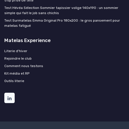
trop prise de tête
Test Hévéa Sélection Sommier tapissier volige 140x190 : un sommier
simple qui fait le job sans chichis
Test Surmatelas Emma Original Pro 180x200 : le gros pansement pour
matelas fatigué
Matelas Experience
Literie d'hiver
Rejoindre le club
Comment nous testons
Kit média et RP
Outils literie