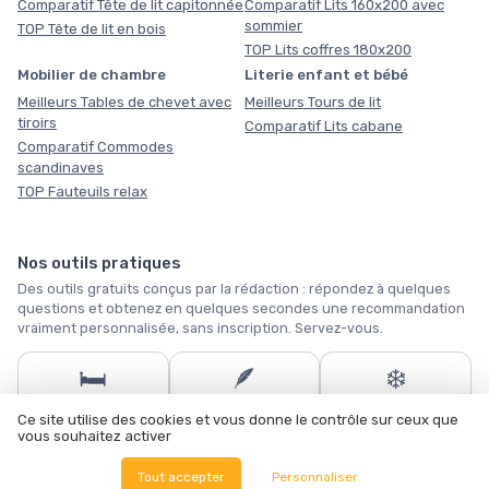
Comparatif Tête de lit capitonnée
Comparatif Lits 160x200 avec
sommier
TOP Tête de lit en bois
TOP Lits coffres 180x200
Mobilier de chambre
Literie enfant et bébé
Meilleurs Tables de chevet avec
Meilleurs Tours de lit
tiroirs
Comparatif Lits cabane
Comparatif Commodes
scandinaves
TOP Fauteuils relax
Nos outils pratiques
Des outils gratuits conçus par la rédaction : répondez à quelques
questions et obtenez en quelques secondes une recommandation
vraiment personnalisée, sans inscription. Servez-vous.
🛏️
🪶
❄️
Quel matelas vous
Quelle taille de
Notre sélection
Ce site utilise des cookies et vous donne le contrôle sur ceux que
faut-il ?
couette ?
hiver
vous souhaitez activer
Tous les outils →
Tout accepter
Personnaliser